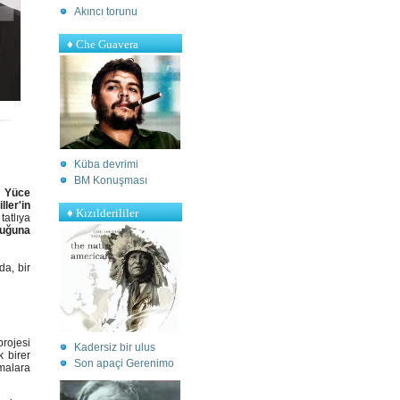
Akıncı torunu
♦ Che Guavera
Küba devrimi
BM Konuşması
Yüce
iller'in
♦ Kızılderililer
tlıya
tuğuna
da, bir
rojesi
Kadersiz bir ulus
k birer
S
on apaçi Gerenimo
şmalara