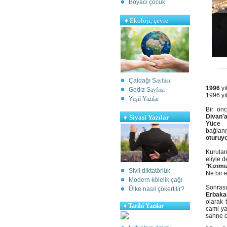
Boyacı çocuk
♦
Ekoloji, çevre
Çaldağı S
ayfası
1996
yı
Gediz S
ayfası
1996 yıl
Y
eşil Yazılar
Bir ön
Divan'
♦
Siyasi Yazılar
Yüce D
bağlan
oturuy
Kurulan
eliyle 
"
Kızımı
Sivil diktatörlük
Ne bir e
Modern kölelik çağı
Sonras
Ülke nasıl çökertilir?
Erbaka
olarak 
♦
Tarihi Yazılar
cami ya
sahne o