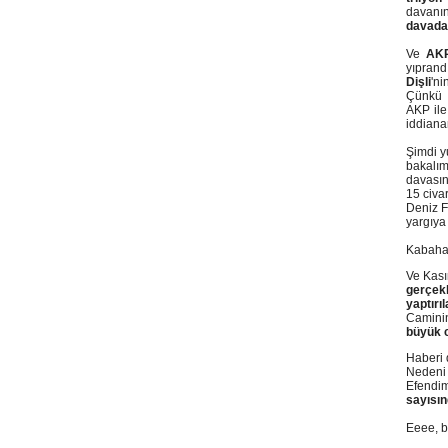
davanı
davadan
Ve
AKP
yıpran
Dişli
'ni
Çünkü a
AKP ile
iddiana
Şimdi y
bakalım
davasın
15 civa
Deniz F
yargıya
Kabahat
Ve Kası
gerçek
yaptırı
Caminin
büyük c
Haberi 
Nedeni 
Efendi
sayısın
Eeee, b