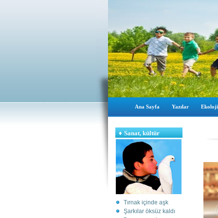
Ana Sayfa
Yazılar
Ekoloji
♦
Sanat, kültür
Tırnak içinde aşk
Şarkılar öksüz kaldı