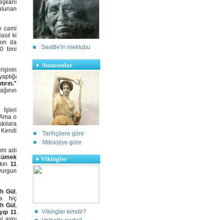
aşkanı
ulunan
e cami
asıl ki
nın da
Seattle'in mektubu
0 bini
♦
Amazonlar
rişinin
aptığı
tırın."
nağının
İşleri
. Ama o
kılara
. Kendi
Tarihçilere göre
Mitolojiye göre
ım adı
cümek
♦
Vikingler
lkın
11
vurgun
ah Gül
,
a hiç
h Gül
,
Vikingler kimdir?
yıp 11
si aynı