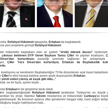
lında,
Refahyol Hükümeti
işbaşında,
Erbakan
da başbakandı.
ına yeni projelerle girmişti
Refahyol Hükümeti
.
ceki hükümetin başbakanı olan ve şaibeli
"örtülü ödenek davası"
nedeniyle
a çıkması beklenen DYP Genel Başkanı Tansu Çiller
ile yapılan koalisyon,
Ç
ivan'dan kurtarılması
pazarlığı üzerinde sağlanan bir anlaşmayla ta
ıyor,
Çiller Yüce Divan'dan kurtarılıyor, Erbakan da Başbakanlık kol
ordu.
 koalisyonu ve kendisinin Başbakanlığını TV'de düzenlenen açık basın toplantısın
de
Çiller
'in elini havaya kaldırıp aynen şöyle duyuruyordu
Erbakan
:
z şimdi sütten çıkmış ak kaşık gibi oldu..."
ksik, ne bir fazla, aynen böyle...
ında
Erbakan
'ın bir girişimine tanık olduk.
n
'ın başbakanlığındaki
Refahyol Hükümeti
tarafından Türkiye'nin en büyük p
tanıtılan bu proje, İstanbul
Taksim
meydanına ve Ankara'daki
Çankaya
'ya büyü
ptırılmasıydı. Bu konunun aylarca ülke gündemini meşgul edip, nasıl yoğun tartı
lduğunu bugün hatırlıyorum hala...