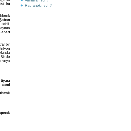
Valhalla nedir?
iği bu
Ragranök nedir?
iderek
Şaban
 tabii.
ayının
Feneri
rar bir
 trilyon
kkında
 Bir de
r veya
rüyası
 cami
ılacak
apınak