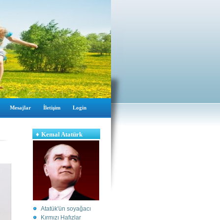
Mesajlar
İletişim
Login
♦
Kemal Atatürk
Atatük'ün soyağacı
Kırmızı Hafızlar