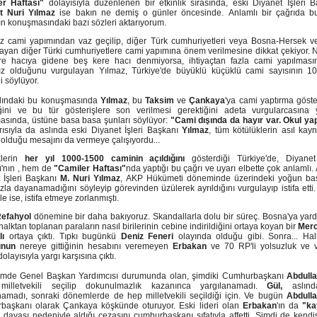
er Haftası"
dolayısıyla düzenlenen bir etkinlik sırasında, eski Diyanet İşleri B
 Nuri Yılmaz
ise bakın ne demiş o günler öncesinde. Anlamlı bir çağrıda b
'ın konuşmasındaki bazı sözleri aktarıyorum.
z cami yapımından vaz geçilip, diğer Türk cumhuriyetleri veya Bosna-Hersek v
yan diğer Türki cumhuriyetlere cami yapımına önem verilmesine dikkat çekiyor. N
re hacıya gidene beş kere hacı denmiyorsa, ihtiyaçtan fazla cami yapılması
ız olduğunu vurgulayan Yılmaz, Türkiye'de büyüklü küçüklü cami sayısının 10
ni söylüyor.
ılındaki bu konuşmasında
Yılmaz
, bu
Taksim
ve
Çankaya
'ya cami yaptırma göste
iğini ve bu tür gösterişlere son verilmesi gerektiğini adeta vurgularcasına y
sında, üstüne basa basa şunları söylüyor:
"Cami dışında da hayır var. Okul yap
ısıyla da aslında eski Diyanet İşleri Başkanı
Yılmaz
, tüm kötülüklerin asıl kay
 olduğu mesajını da vermeye çalışıyordu...
iklerin
her yıl 1000-1500 caminin açıldığını
gösterdiği Türkiye'de, Diyanet 
'nın , hem de
"Camiler Haftası"
nda yaptığı bu çağrı ve uyarı elbette çok anlamlı
 İşleri Başkanı
M. Nuri Yılmaz
, AKP Hükümeti döneminde üzerindeki yoğun bas
zla dayanamadığını söyleyip görevinden üzülerek ayrıldığını vurgulayıp istifa etti
e ise, istifa etmeye zorlanmıştı.
efahyol
dönemine bir daha bakıyoruz. Skandallarla dolu bir süreç. Bosna'ya yard
halktan toplanan paraların nasıl birilerinin cebine indirildiğini ortaya koyan bir
Mer
ı
ortaya çıktı. Tıpkı bugünkü
Deniz Feneri
olayında olduğu gibi. Sonra... Ha
unun
nereye gittiğinin hesabını veremeyen
Erbakan
ve 70 RP'li yolsuzluk ve 
olayısıyla yargı karşısına çıktı.
mde Genel Başkan Yardımcısı durumunda olan, şimdiki Cumhurbaşkanı
Abdull
 milletvekili seçilip dokunulmazlık kazanınca yargılanamadı.
Gül,
aslınd
namadı, sonraki dönemlerde de hep milletvekili seçildiği için. Ve bugün
Abdulla
başkanı olarak Çankaya köşkünde oturuyor. Eski lideri olan
Erbakan
'ın da
"ka
davası nedeniyle aldığı cezasını cumhurbaşkanı sıfatıyla affetti. Şimdi de kendi