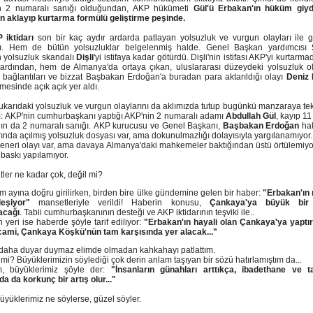
n 2 numaralı sanığı olduğundan, AKP hükümeti
Gül'ü Erbakan'ın hüküm giyd
 aklayıp kurtarma formülü geliştirme peşinde.
 iktidarı
son bir kaç aydır ardarda patlayan yolsuzluk ve vurgun olayları ile g
dı. Hem de bütün yolsuzluklar belgelenmiş halde. Genel Başkan yardımcısı
n yolsuzluk skandalı
Dişli
'yi istifaya kadar götürdü. Dişli'nin istifası AKP'yi kurtarmadı
rdından, hem de Almanya'da ortaya çıkan, uluslararası düzeydeki yolsuzluk ol
 bağlantıları ve bizzat Başbakan Erdoğan'a buradan para aktarıldığı olayı
Deniz 
mesinde açık açık yer aldı.
ukarıdaki yolsuzluk ve vurgun olaylarını da aklımızda tutup bugünkü manzaraya tek
: AKP'nin cumhurbaşkanı yaptığı AKP'nin 2 numaralı adamı
Abdullah Gül
, kayıp 11
ın da 2 numaralı sanığı. AKP kurucusu ve Genel Başkanı,
Başbakan Erdoğan
ha
rında açılmış yolsuzluk dosyası var, ama dokunulmazlığı dolayısıyla yargılanamıyor.
eneri olayı var, ama davaya Almanya'daki mahkemeler baktığından üstü örtülemiyo
 baskı yapılamıyor.
ler ne kadar çok, değil mi?
m ayına doğru girilirken, birden bire ülke gündemine gelen bir haber:
"Erbakan'ın 
leşiyor"
mansetleriyle verildi! Haberin konusu,
Çankaya'ya büyük bir
lacağı
. Tabii cumhurbaşkanının desteği ve AKP iktidarının teşviki ile..
 yeri ise haberde şöyle tarif ediliyor:
"Erbakan'ın hayali olan Çankaya'ya yaptır
ami, Çankaya Köşkü'nün tam karşısında yer alacak..."
daha duyar duymaz elimde olmadan kahkahayı patlattım.
mi? Büyüklerimizin söylediği çok derin anlam taşıyan bir sözü hatırlamıştım da...
m, büyüklerimiz şöyle der:
"İnsanların günahları arttıkça, ibadethane ve t
da da korkunç bir artış olur..."
üyüklerimiz ne söylerse, güzel söyler.