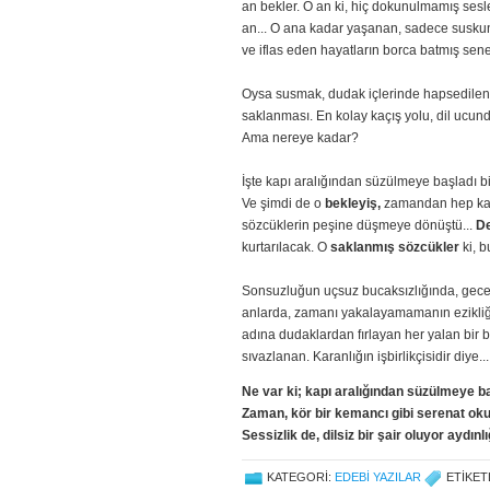
an bekler. O an ki, hiç dokunulmamış sesl
an... O ana kadar yaşanan, sadece susku
ve iflas eden hayatların borca batmış sene
Oysa susmak, dudak içlerinde hapsedilen
saklanması. En kolay kaçış yolu, dil ucund
Ama nereye kadar?
İşte kapı aralığından süzülmeye başladı b
Ve şimdi de o
bekleyiş,
zamandan hep kaçı
sözcüklerin peşine düşmeye dönüştü...
De
kurtarılacak. O
saklanmış sözcükler
ki, 
Sonsuzluğun uçsuz bucaksızlığında, gece 
anlarda, zamanı yakalayamamanın ezikliği 
adına dudaklardan fırlayan her yalan bir ba
sıvazlanan. Karanlığın işbirlikçisidir diye...
Ne var ki; kapı aralığından süzülmeye baş
Zaman, kör bir kemancı gibi serenat ok
Sessizlik de, dilsiz bir şair oluyor aydınlı
KATEGORI:
EDEBI YAZILAR
ETIKET