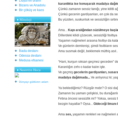
Lidya'nın dramı
karanlıkta ise konuşarak madalya dağıt
Bizans ve Anadolu
Çünkü zamanın sessiz tanığı, yine kilitli a
Bir çöküş ve kaos
Çünkü gecenin gardiyanları, en çok da se
♦
Mitoloji
Bu yüzden, suskunluk ve sessizliğin sırtını 
Ama...
Kapı aralığından süzülmeye başladı
Dillerdeki kilidi çözecek, sessizliği fısılt
Yaşamın nağmeleri arasına fısıltıyı da ka
Ve günlerin demlenişi, şimdi fısıltıların s
İliada destanı
Ama susmak değil, beklemek müthiş asıl..
Odessa destanı
Medusa efsanesi
“Hani, kurşun sıksan geçmez geceden” de
Karanlığın zırhı o kadar kalın işte.
♦ Nasrettin Hoca
Ve geçmiş
gecelerin gardiyanları, susar
madalya dağıtmada...
Ve anlıyoruz ki; yaş
Dünyayı güldüren adam
Ya beklediğimiz? Rüzgâr mıdır? O sisi dağ
Zamanın bu yaman çelişkisi, bu durağanlık
Fırtına öncesi sessizlik mi? Yoksa, sessiz
bezgin hayatlar? Oysa...
Gideceği limanı 
Ama
ses,
yaşamın renkleri ve nağmeleri ar