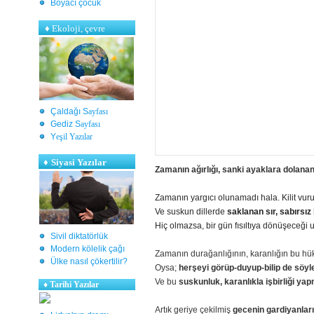
Boyacı çocuk
♦
Ekoloji, çevre
Çaldağı S
ayfası
Gediz S
ayfası
Y
eşil Yazılar
♦
Siyasi Yazılar
Zamanın ağırlığı, sanki ayaklara dolanan
Zamanın yargıcı olunamadı hala.
Kilit vu
Ve suskun dillerde
saklanan sır, sabırsız
Hiç olmazsa, bir gün fısıltıya dönüşeceği u
Sivil diktatörlük
Modern kölelik çağı
Zamanın durağanlığının, karanlığın bu hükm
Ülke nasıl çökertilir?
Oysa;
herşeyi görüp-duyup-bilip de söy
Ve bu
suskunluk, karanlıkla işbirliği yapm
♦
Tarihi Yazılar
Artık geriye çekilmiş
gecenin gardiyanları