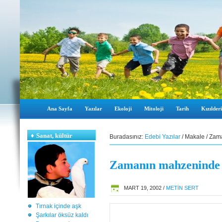
Ana Sayfa
Yazılar
Ekoloji
Mitoloji
Tarih
Kızılderi
♦
Sanat, kültür
Buradasınız:
Edebi Yazılar
/ Makale / Zam
Zamanın mahzeninde 
MART 19, 2002 /
METİN SERT
Tırnak içinde aşk
Şarkılar öksüz kaldı