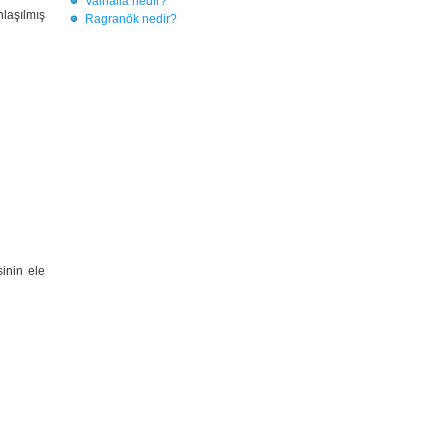
Valhalla nedir?
laşılmış
Ragranök nedir?
inin ele