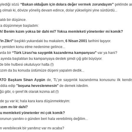
ylediği sözü
“Bakan olduğum için dolara değer vermek zorundayım”
şeklinde an
 olmalı ki, dövize yöneliş devam edince, dolar yükselişini yine sürdürdü...
aldı bir düşünce.
ra düşünmeye başladım:
! Benim kızım yoksa bir dahi mi? Yoksa memleketi yönetenler mi komik?
in Zikri”
başlıklı yukarıdaki bu makalem,
6 Nisan 2001
tarihini taşıyor.
yı yeniden konu etme nedenime gelince...
arda bir
“Türk Lirası’na saygınlık kazandırma kampanyası”
var ya hani?
ayında başlatılan bu kampanyaya destek şimdi çığ gibi büyüyor.
e bile hutbesi okutuluyor hatta (!)
kızım da bu konuda üstümüze düşeni yapalım dedik...
ATO Başkanı Sinan Aygün
de, TL’ye saygınlık kazandırma konusunu ilk kendis
 iddia edip
"boşuna heveslenmesin"
de demek istedim.
 gibi, o şeref ilk olarak kızıma ait (!)
de şu var ki; hala kara kara düşünmekteyim:
ızım mı bir dahi?
u memleketi yönetenler mi çok komik?
sorunun yanıtını o günden beri hala verebilmiş değilim...
in verebilecek bir yanıtınız var mı acaba?