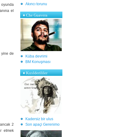
Akıncı torunu
ğı oyunda
anına el
♦ Che Guavera
n yine de
Küba devrimi
BM Konuşması
♦ Kızılderililer
Kadersiz bir ulus
 ancak 2
S
on apaçi Gerenimo
ar etmek