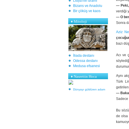
Lidya'nın dramı
— Peki,
Bizans ve Anadolu
Bir çöküş ve kaos
verdiği y
— O ben
♦
Mitoloji
Sonra 
Aziz Ne
çocuğun
bazı dü
Acı ve 
İliada destanı
Odessa destanı
söyledi
Medusa efsanesi
durumum
Aynı ak
♦ Nasrettin Hoca
Türk Li
getirilen
Dünyayı güldüren adam
— Bakan
Sadece 
Bu söz
de olsa 
kamuoyu