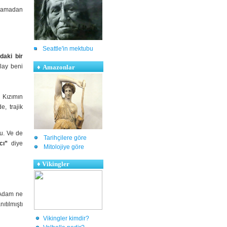
ksamadan
Seattle'in mektubu
daki bir
lay beni
♦
Amazonlar
 Kızımın
, trajik
u. Ve de
Tarihçilere göre
cı”
diye
Mitolojiye göre
♦
Vikingler
 Adam ne
ıtılmıştı
Vikingler kimdir?