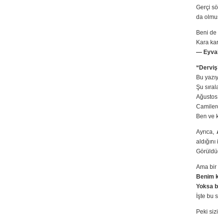
Gerçi sö
da olmuş
Beni de 
Kara ka
— Eyvah
“Derviş’
Bu yazı
Şu sıral
Ağustos 
Camilerd
Ben ve 
Ayrıca,
aldığını
Görüldüğü
Ama bir 
Benim k
Yoksa b
İşte bu 
Peki siz