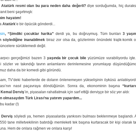
 Atatürk resmi olan bu para neden daha değerli?
diye sorduğumda, hiç dura
anıt beni şaşırtmıştı:
im hayatım!
da
Atatürk
’e bir öpücük gönderdi...
sin
, “Şimdiki çocuklar harika”
derdi ya, bu doğruymuş. Tüm bunları
3 yaşın
 söylediğine inanabilmek
biraz zor olsa da, gözlerimin önündeki trajik-komik o
şüncelere sürüklemedi değil.
çarpıcı gerçeğimizi bazen 3
yaşında bir çocuk bile
yüzümüze vurabiliyordu işte.
ği sözler ve takındığı tavrın anlamlarını derinlemesine yorumlayıp düşündüğümde
uz daha da bir komedi gibi göründü.
şam, TV’deki haberlerde de doların önlenemeyen yükselişinin öyküsü anlatılıyord
rası’nın nasıl paçavraya döndüğünün. Sonra da, ekonominin başına
“kurtarı
Kemal Derviş
’in, piyasaları rahatlatmak için sarf ettiği dervişçe bir söz yer aldı:
 olmasaydım Türk Lirası’na yatırım yapardım...
bu kadar (!)
ü
Derviş
söyledi ya, hemen piyasalarda yankısını bulması beklenmeye başlandı.
550 tane milletvekilinin batırdığı memleketi tek başına kurtaracak bir kişi olarak tan
na. Hem de onlara rağmen ve onlara karşı!