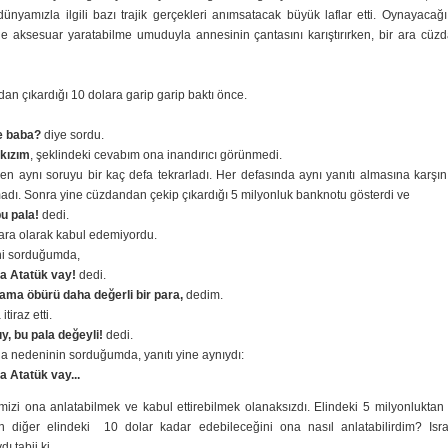
ünyamızla ilgili bazı trajik gerçekleri anımsatacak büyük laflar etti. Oynayaca
ne aksesuar yaratabilme umuduyla annesinin çantasını karıştırırken, bir ara cüzd
n çıkardığı 10 dolara garip garip baktı önce.
e baba?
diye sordu.
kızım
, şeklindeki cevabım ona inandırıcı görünmedi.
n aynı soruyu bir kaç defa tekrarladı. Her defasında aynı yanıtı almasına karşı
adı. Sonra yine cüzdandan çekip çıkardığı 5 milyonluk banknotu gösterdi ve
u pala!
dedi.
ara olarak kabul edemiyordu.
i sorduğumda,
 Atatük vay!
dedi.
ama öbürü daha değerli bir para,
dedim.
tiraz etti.
y, bu pala değeyli!
dedi.
a nedeninin sorduğumda, yanıtı yine aynıydı:
 Atatük vay...
mizi ona anlatabilmek ve kabul ettirebilmek olanaksızdı. Elindeki 5 milyonluktan
in diğer elindeki 10 dolar kadar edebileceğini ona nasıl anlatabilirdim? Isr
 tabii ki...