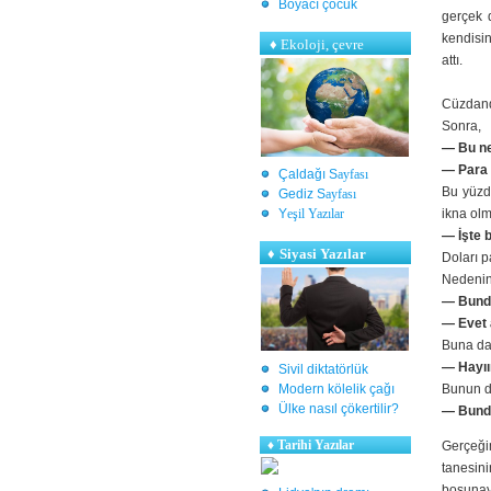
Boyacı çocuk
gerçek d
kendisi
♦
Ekoloji, çevre
attı.
Cüzdanda
Sonra,
— Bu n
— Para 
Çaldağı S
ayfası
Bu yüzde
Gediz S
ayfası
Y
eşil Yazılar
ikna olm
— İşte b
♦
Siyasi Yazılar
Doları p
Nedenin
— Bunda
— Evet 
Buna da i
— Hayııı
Sivil diktatörlük
Modern kölelik çağı
Bunun d
Ülke nasıl çökertilir?
— Bunda
♦
Tarihi Yazılar
Gerçeği
tanesin
boşunaydı