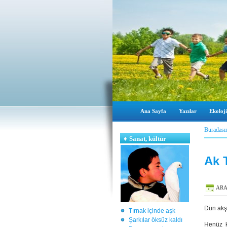
Ana Sayfa
Yazılar
Ekoloji
Buradası
♦
Sanat, kültür
Ak T
ARA
Dün akş
Tırnak içinde aşk
Şarkılar öksüz kaldı
Henüz k