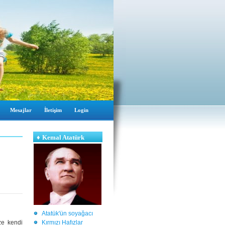
Mesajlar
İletişim
Login
♦
Kemal Atatürk
Atatük'ün soyağacı
ze kendi
Kırmızı Hafızlar