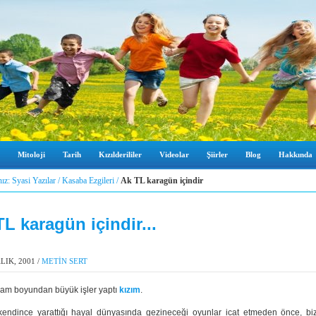
Mitoloji
Tarih
Kızılderililer
Videolar
Şiirler
Blog
Hakkında
nız:
Syasi Yazılar
/
Kasaba Ezgileri
/
Ak TL karagün içindir
L karagün içindir...
LIK, 2001
/
METİN SERT
am boyundan büyük işler yaptı
kızım
.
endince yarattığı hayal dünyasında gezineceği oyunlar icat etmeden önce, bi