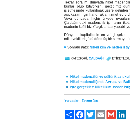
Tekrar soralım, dünyada nikel madenciliğ
bunlar olup bitiyorken, geçtiğimiz gü
işletmesinde kullanılmak üzere getirilen 
asit kazanı için hangi akla hizmet edip d
Veya dünyada hiçbir ülkede uygulanm
Çaldağı’ndaki madencilik için aynı iktid
madenin kefili biziz” açıklaması yapabiliy
Dünyada kapitalizmin en vahşi şekilde uy
milletvekilleri gözü dönmüş bir sermayeni
Sonraki yazı:
Nikeli kim ve neden isti
KATEGORI:
ÇALDAĞI
ETIKETLER:
Nikel madenciliği ve sülfürik asit ku
Nikel madenciliğinde Avrupa ve Bal
İşte gerçekler: Nikeli kim, neden is
Yorumlar
-
Yorum Yaz
Paylaş
Facebook
Twitter
Email
Gmail
Li