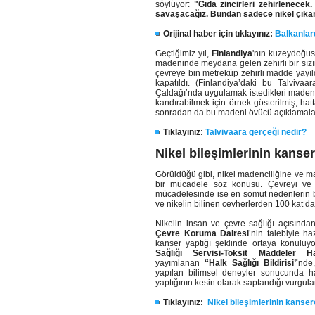
söylüyor:
"Gıda zincirleri zehirlenecek. 
savaşacağız. Bundan sadece nikel çıkar
Orijinal haber için tıklayınız:
Balkanlard
Geçtiğimiz yıl,
Finlandiya
'nın kuzeydoğu
madeninde meydana gelen zehirli bir sızınt
çevreye bin metreküp zehirli madde yayıld
kapatıldı. (Finlandiya’daki bu Talviva
Çaldağı’nda uygulamak istedikleri madenc
kandırabilmek için örnek gösterilmiş, ha
sonradan da bu madeni övücü açıklamalar
Tıklayınız:
Talvivaara gerçeği nedir?
Nikel bileşimlerinin kanser
Görüldüğü gibi, nikel madenciliğine ve ma
bir mücadele söz konusu. Çevreyi ve k
mücadelesinde ise en somut nedenlerin ba
ve nikelin bilinen cevherlerden 100 kat da
Nikelin insan ve çevre sağlığı açısında
Çevre Koruma Dairesi
’nin talebiyle h
kanser yaptığı şeklinde ortaya konuluy
Sağlığı Servisi-Toksit Maddeler H
yayımlanan
“Halk Sağlığı Bildirisi”
nde,
yapılan bilimsel deneyler sonucunda ha
yaptığının kesin olarak saptandığı vurgula
Tıklayınız:
Nikel bileşimlerinin kanser