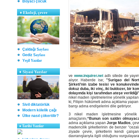
Boyacı çocuk
♦
Ekoloji, çevre
Çaldağı S
ayfası
Gediz S
ayfası
Y
eşil Yazılar
♦
Siyasi Yazılar
ve
www.inquirer.net
adlı sitede de yay
alıyor. Haberde ise;
"Surigao del Nor
Şirketi’nin izabe tesisi ve konukevi
dokuz duba, iki vinç, iki buldozer, bir k
dolayında kişi tarafından ateşe verildiği
nikel maden işletmelerine yönelik yapılan 
ki, Filipin hükümeti adına açıklama yapa
Sivil diktatörlük
barışı adına endişelerini dile getiriyor.
Modern kölelik çağı
3 nikel maden işletmesine yönelik b
Ülke nasıl çökertilir?
amaçlarını,
“Bunun son saldırı olmayaca
adına açıklama yapan
Jorge Madlos
, çe
♦
Tarihi Yazılar
madencilik şirketlerinin de benzer “cezala
ziyade çevre, şirketlerin kendi çalışa
davranışlarıyla ilgili olduğunu vurgulayar