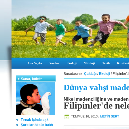
Ana Sayfa
Yazılar
Ekoloji
Mitoloji
Tarih
Kızılderi
Buradasınız:
Çaldağı
/
Ekoloji
/ Filipinler'
♦
Sanat, kültür
Dünya vahşi maden
Nikel madenciliğine ve madenci
Filipinler'de nel
TEMMUZ 16, 2013 /
METİN SERT
Tırnak içinde aşk
Şarkılar öksüz kaldı