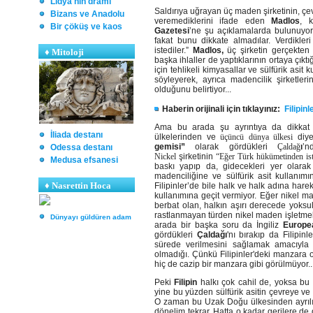
Lidya'nın dramı
Saldırıya uğrayan üç maden şirketinin, çe
Bizans ve Anadolu
veremediklerini ifade eden
Madlos
, 
Bir çöküş ve kaos
Gazetesi
’ne şu açıklamalarda bulunuyor
fakat bunu dikkate almadılar. Verdikler
istediler.”
Madlos,
üç şirketin gerçekten çe
♦
Mitoloji
başka ihlaller de yaptıklarının ortaya çıkt
için tehlikeli kimyasallar ve sülfürik asit k
söyleyerek, ayrıca madencilik şirketle
olduğunu belirtiyor...
Haberin orijinali için tıklayınız:
Filipin
Ama bu arada şu ayrıntıya da dikkat
İliada destanı
ülkelerinden ve
üçüncü dünya ülkesi
diye 
gemisi”
olarak gördükleri
Çaldağ
ı
’n
Odessa destanı
Nickel
şirketinin
“Eğer Türk hükümetinden ist
Medusa efsanesi
baskı yapıp da, gidecekleri yer olarak g
madenciliğine ve sülfürik asit kullanım
♦ Nasrettin Hoca
Filipinler’de bile halk ve halk adına harek
kullanımına geçit vermiyor. Eğer nikel m
berbat olan, halkın aşırı derecede yoksu
rastlanmayan türden nikel maden işletmeler
Dünyayı güldüren adam
arada bir başka soru da İngiliz
Europea
gördükleri
Çaldağı
'nı bırakıp da Filipinl
sürede verilmesini sağlamak amacıyla 
olmadığı. Çünkü Filipinler'deki manzara 
hiç de cazip bir manzara gibi görülmüyor..
Peki
Filipin
halkı çok cahil de, yoksa bu 
yine bu yüzden sülfürik asitin çevreye ve 
O zaman bu Uzak Doğu ülkesinden ayrılıp
dönelim tekrar. Hatta o kadar gerilere de 