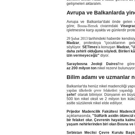
gelişmeleri aktaralım.
Avrupa ve Balkanlarda yin
Avrupa ve Balkanlar'daki önde gelen c
göre;
Bosna-Hersek
civarındaki
Visegra
işletmesine karşı ayakta ve günlerdir prote
29 Şubat 2013
tarihindeki haberde kendisiy
Madzar
, protestoya
"çocuklarının ge
söylüyor.
SETimes
'a konuşan
Madzar,
"U
daha zehirli olduğunu söyledi. Birileri
izin vermeyeceğiz"
diyor.
Saraybosna Jeoloji Dairesi'
ne göre
az
200
milyon ton
nikel rezervi bulunuyor.
Bilim adamı ve uzmanlar n
Balkanlar'da henüz nikel madenciliği ya
yapılan ülkelerde çevre felaketleri yaşandığı
şehri'
olarak biliniyor. Dünyanın en büyü
500 ton nikel oksit ve 2 milyon ton kükür
asitle süzülerek nikel elde ediliyor.
Prijedor Madencilik Fakültesi Madenci
açıklamasında,
"Sülfürik asidin ölümcül
bir felaket olur. Çevrenin hayatta kal
yaşam nehirlerinden biri olan Bosna ve
Sırbistan Meclisi Çevre Kurulu Başka