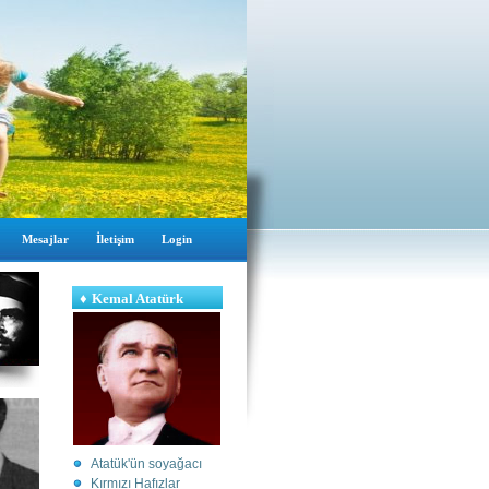
Mesajlar
İletişim
Login
♦
Kemal Atatürk
Atatük'ün soyağacı
Kırmızı Hafızlar