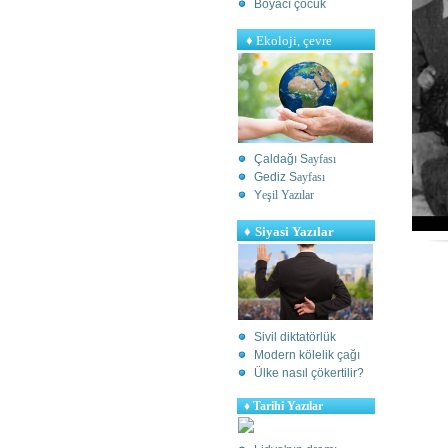
Boyacı çocuk
♦
Ekoloji, çevre
Çaldağı S
ayfası
Gediz S
ayfası
Y
eşil Yazılar
♦
Siyasi Yazılar
Sivil diktatörlük
Modern kölelik çağı
Ülke nasıl çökertilir?
♦
Tarihi Yazılar