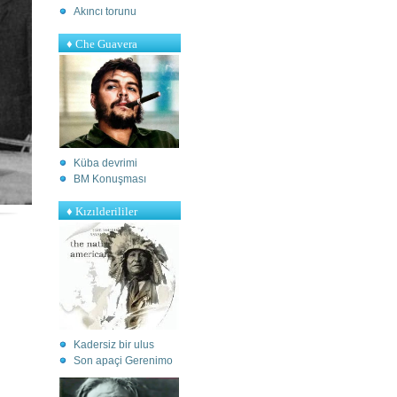
Akıncı torunu
♦ Che Guavera
Küba devrimi
BM Konuşması
♦ Kızılderililer
Kadersiz bir ulus
S
on apaçi Gerenimo