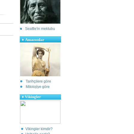
Seattle'in mektubu
♦
Amazonlar
Tarihçilere göre
Mitolojiye göre
♦
Vikingler
Vikingler kimdir?