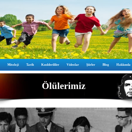
Mitoloji
Tarih
Kızılderililer
Videolar
Şiirler
Blog
Hakkında
Ölülerimiz