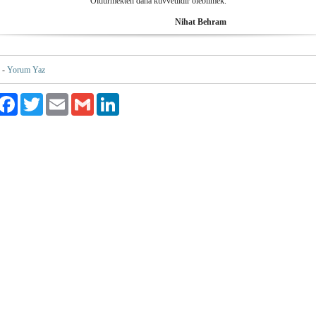
Öldürmekten daha kuvvetlidir ölebilmek.
Nihat Behram
-
Yorum Yaz
ylaş
Facebook
Twitter
Email
Gmail
LinkedIn