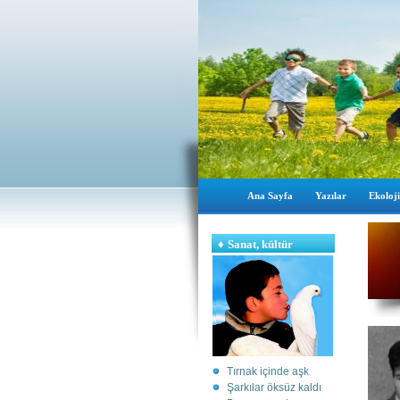
Ana Sayfa
Yazılar
Ekoloji
♦
Sanat, kültür
Tırnak içinde aşk
Şarkılar öksüz kaldı