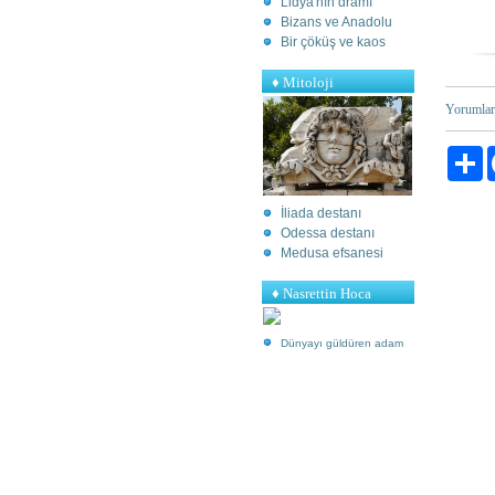
Lidya'nın dramı
Bizans ve Anadolu
Bir çöküş ve kaos
♦
Mitoloji
Yorumlar
Pa
İliada destanı
Odessa destanı
Medusa efsanesi
♦ Nasrettin Hoca
Dünyayı güldüren adam