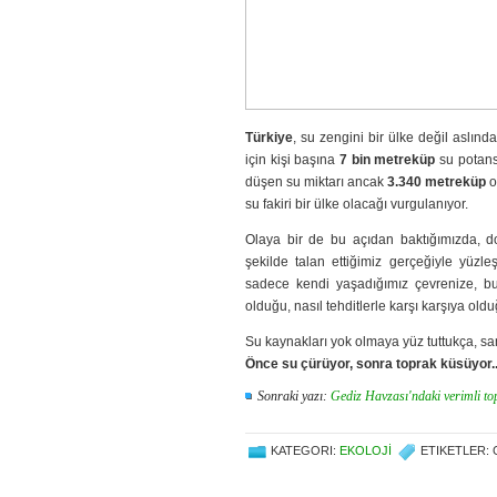
Türkiye
, su zengini bir ülke değil aslında
için kişi başına
7 bin metreküp
su potansi
düşen su miktarı ancak
3.340 metreküp
o
su fakiri bir ülke olacağı vurgulanıyor.
Olaya bir de bu açıdan baktığımızda, do
şekilde talan ettiğimiz gerçeğiyle yüz
sadece kendi yaşadığımız çevrenize, b
olduğu, nasıl tehditlerle karşı karşıya old
Su kaynakları yok olmaya yüz tuttukça, sa
Önce su çürüyor, sonra toprak küsüyor..
S
onraki yazı:
Gediz Havzası'ndaki verimli top
KATEGORI:
EKOLOJI
ETIKETLER: 