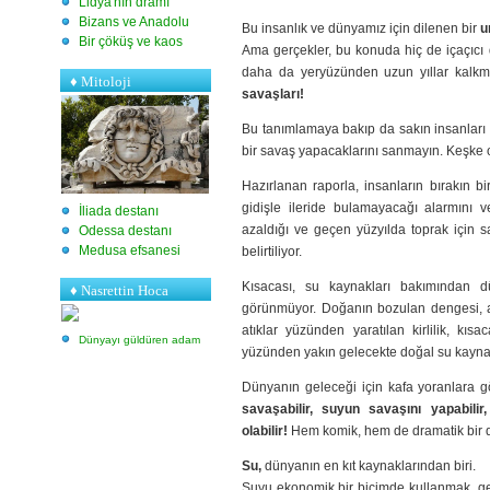
Lidya'nın dramı
Bizans ve Anadolu
Bu insanlık ve dünyamız için dilenen bir
u
Bir çöküş ve kaos
Ama gerçekler, bu konuda hiç de içaçıcı 
daha da yeryüzünden uzun yıllar kalk
♦
Mitoloji
savaşları!
Bu tanımlamaya bakıp da sakın insanları art
bir savaş yapacaklarını sanmayın. Keşke o
Hazırlanan raporla, insanların bırakın bi
gidişle ileride bulamayacağı alarmını ve
İliada destanı
azaldığı ve geçen yüzyılda toprak için s
Odessa destanı
Medusa efsanesi
belirtiliyor.
Kısacası, su kaynakları bakımından 
♦ Nasrettin Hoca
görünmüyor. Doğanın bozulan dengesi, a
atıklar yüzünden yaratılan kirlilik, kıs
Dünyayı güldüren adam
yüzünden yakın gelecekte doğal su kayna
Dünyanın geleceği için kafa yoranlara g
savaşabilir, suyun savaşını yapabili
olabilir!
Hem komik, hem de dramatik bir 
Su,
dünyanın en kıt kaynaklarından biri.
Suyu ekonomik bir biçimde kullanmak, ge