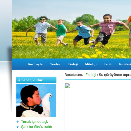
Ana Sayfa
Yazılar
Ekoloji
Mitoloji
Tarih
Kızılderi
Buradasınız:
Ekoloji
/
Su çürüyünce topr
♦
Sanat, kültür
Tırnak içinde aşk
Şarkılar öksüz kaldı