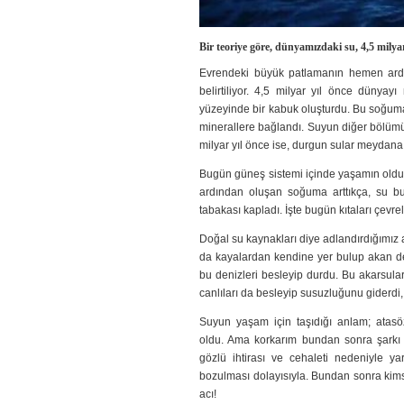
Bir teoriye göre, dünyamızdaki su, 4,5 milya
Evrendeki büyük patlamanın hemen ardı
belirtiliyor. 4,5 milyar yıl önce dün
yüzeyinde bir kabuk oluşturdu. Bu soğuma
minerallere bağlandı. Suyun diğer bölümü i
milyar yıl önce ise, durgun sular meydana 
Bugün güneş sistemi içinde yaşamın oldu
ardından oluşan soğuma arttıkça, su buha
tabakası kapladı. İşte bugün kıtaları çevre
Doğal su kaynakları diye adlandırdığımız a
da kayalardan kendine yer bulup akan dere
bu denizleri besleyip durdu. Bu akarsula
canlıları da besleyip susuzluğunu giderdi
Suyun yaşam için taşıdığı anlam; atasözl
oldu. Ama korkarım bundan sonra şarkı ve
gözlü ihtirası ve cehaleti nedeniyle y
bozulması dolayısıyla. Bundan sonra ki
acı!