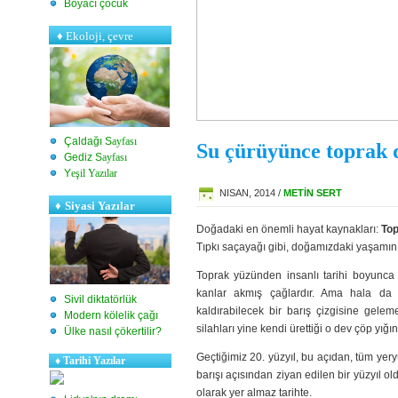
Boyacı çocuk
♦
Ekoloji, çevre
Çaldağı S
ayfası
Su çürüyünce toprak 
Gediz S
ayfası
Y
eşil Yazılar
NISAN, 2014 /
METİN SERT
♦
Siyasi Yazılar
Doğadaki en önemli hayat kaynakları:
Top
Tıpkı saçayağı gibi, doğamızdaki yaşamın h
Toprak yüzünden insanlı tarihi boyunca 
kanlar akmış çağlardır. Ama hala da
Sivil diktatörlük
kaldırabilecek bir barış çizgisine gele
Modern kölelik çağı
silahları yine kendi ürettiği o dev çöp yığ
Ülke nasıl çökertilir?
Geçtiğimiz 20. yüzyıl, bu açıdan, tüm yer
♦
Tarihi Yazılar
barışı açısından ziyan edilen bir yüzyıl ol
olarak yer almaz tarihte.