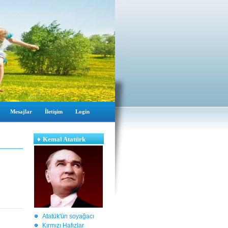
Mesajlar
İletişim
Login
♦
Kemal Atatürk
Atatük'ün soyağacı
Kırmızı Hafızlar