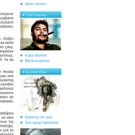
Akıncı torunu
dünyanın
♦ Che Guavera
 çağların
lusların
ltürleri,
u. Doğru
da tarihi
en çıkıp,
 meşaleye
Küba devrimi
yrılmaz,
li. Ya da
BM Konuşması
♦ Kızılderililer
n feodal
mayan pek
 püslemiş
esintiler
rihimizi
 havasına
üzden de
maktadır,
tıldığına
Kadersiz bir ulus
 an atını
ının hiç
S
on apaçi Gerenimo
ütüldüğü,
ı çok iyi
allandıra