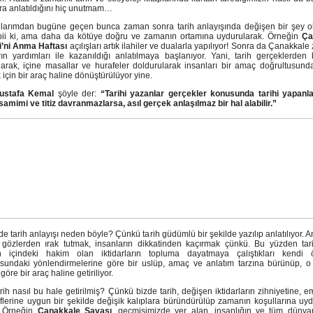
ra anlatıldığını hiç unutmam…
yıllarımdan bugüne geçen bunca zaman sonra tarih anlayışında değişen bir şey 
bii ki, ama daha da kötüye doğru ve zamanın ortamına uydurularak. Örneğin
Ça
ri’ni Anma Haftası
açılışları artık ilahiler ve dualarla yapılıyor! Sonra da Çanakkale 
rın yardımları ile kazanıldığı anlatılmaya başlanıyor. Yani, tarih gerçeklerden 
narak, içine masallar ve hurafeler doldurularak insanları bir amaç doğrultusunda
için bir araç haline dönüştürülüyor yine.
ustafa Kemal
şöyle der:
“Tarihi yazanlar gerçekler konusunda tarihi yapanl
samimi ve titiz davranmazlarsa, asıl gerçek anlaşılmaz bir hal alabilir.”
de tarih anlayışı neden böyle? Çünkü tarih güdümlü bir şekilde yazılıp anlatılıyor. A
 gözlerden ırak tutmak, insanların dikkatinden kaçırmak çünkü. Bu yüzden tar
 içindeki hakim olan iktidarların topluma dayatmaya çalıştıkları kendi öğ
usundaki yönlendirmelerine göre bir uslüp, amaç ve anlatım tarzına bürünüp, o i
göre bir araç haline getiriliyor.
rih nasıl bu hale getirilmiş? Çünkü bizde tarih, değişen iktidarların zihniyetine, e
flerine uygun bir şekilde değişik kalıplara büründürülüp zamanın koşullarına uyd
r. Örneğin
Çanakkale Savaşı
, geçmişimizde yer alan, insanlığın ve tüm dünya