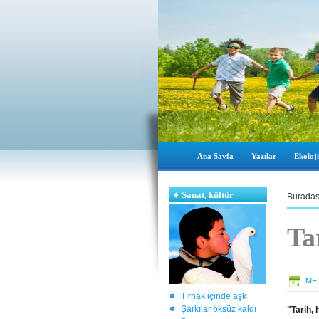
Ana Sayfa
Yazılar
Ekoloji
♦
Sanat, kültür
Buradas
Ta
ME
Tırnak içinde aşk
Şarkılar öksüz kaldı
"Tarih, 