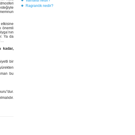
Valhalla nedir?
tmosferi
Ragranök nedir?
esteğiyle
p memnun
 etkisine
en önemli
ulyga’nın
or. Ya da
or…
a kadar,
yetli bir
yürekten
zaman bu
nuru”dur.
lmalıdır.