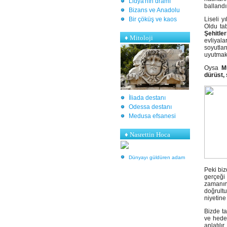
Lidya'nın dramı
ballandı
Bizans ve Anadolu
Bir çöküş ve kaos
Liseli 
Oldu ta
Şehitle
♦
Mitoloji
evliyala
soyutla
uyutmak 
Oysa
M
dürüst, 
İliada destanı
Odessa destanı
Medusa efsanesi
♦ Nasrettin Hoca
Dünyayı güldüren adam
Peki biz
gerçeği
zamanın
doğrult
niyetine 
Bizde ta
ve hede
anlatılı