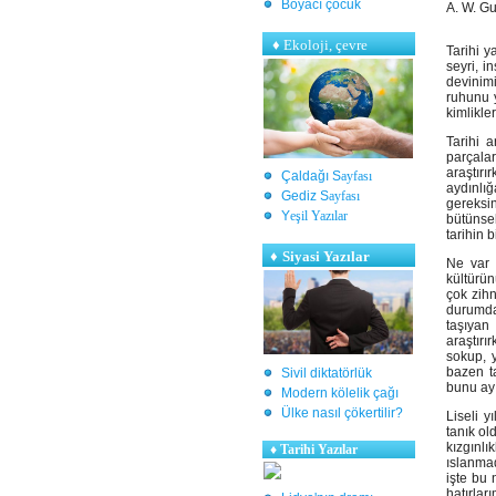
Boyacı çocuk
A. W. Gu
♦
Ekoloji, çevre
Tarihi 
seyri, i
devinim
ruhunu y
kimlikle
Tarihi 
parçalar
araştırı
Çaldağı S
ayfası
aydınlığ
Gediz S
ayfası
gereksi
Y
eşil Yazılar
bütünsel
tarihin 
♦
Siyasi Yazılar
Ne var 
kültürün
çok zihn
durumda.
taşıyan
araştırı
sokup, 
bazen ta
Sivil diktatörlük
bunu ayı
Modern kölelik çağı
Ülke nasıl çökertilir?
Liseli y
tanık ol
kızgınl
♦
Tarihi Yazılar
ıslanmad
işte bu 
hatırlar