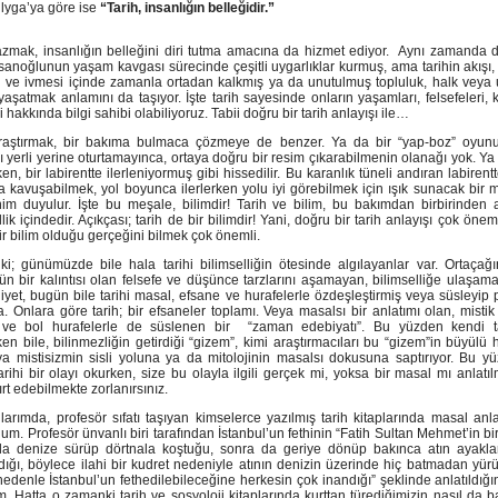
lyga’ya göre ise
“Tarih, insanlığın belleğidir.”
yazmak, insanlığın belleğini diri tutma amacına da hizmet ediyor. Aynı zamanda 
nsanoğlunun yaşam kavgası sürecinde çeşitli uygarlıklar kurmuş, ama tarihin akışı,
i ve ivmesi içinde zamanla ortadan kalkmış ya da unutulmuş topluluk, halk veya u
aşatmak anlamını da taşıyor. İşte tarih sayesinde onların yaşamları, felsefeleri, kü
ri hakkında bilgi sahibi olabiliyoruz. Tabii doğru bir tarih anlayışı ile…
araştırmak, bir bakıma bulmaca çözmeye de benzer. Ya da bir “yap-boz” oyun
ı yerli yerine oturtamayınca, ortaya doğru bir resim çıkarabilmenin olanağı yok. Ya 
rken, bir labirentte ilerleniyormuş gibi hissedilir. Bu karanlık tüneli andıran labirentt
a kavuşabilmek, yol boyunca ilerlerken yolu iyi görebilmek için ışık sunacak bir
nim duyulur. İşte bu meşale, bilimdir! Tarih ve bilim, bu bakımdan birbirinden a
lik içindedir. Açıkçası; tarih de bir bilimdir! Yani, doğru bir tarih anlayışı çok önem
bir bilim olduğu gerçeğini bilmek çok önemli.
ki; günümüzde bile hala tarihi bilimselliğin ötesinde algılayanlar var. Ortaçağı
ün bir kalıntısı olan felsefe ve düşünce tarzlarını aşamayan, bilimselliğe ulaşa
iyet, bugün bile tarihi masal, efsane ve hurafelerle özdeşleştirmiş veya süsleyip
 Onlara göre tarih; bir efsaneler toplamı. Veya masalsı bir anlatımı olan, mistik 
 ve bol hurafelerle de süslenen bir “zaman edebiyatı”. Bu yüzden kendi ta
rken bile, bilinmezliğin getirdiği “gizem”, kimi araştırmacıları bu “gizem”in büyülü
ya mistisizmin sisli yoluna ya da mitolojinin masalsı dokusuna saptırıyor. Bu y
rihi bir olayı okurken, size bu olayla ilgili gerçek mi, yoksa bir masal mı anlatıl
rt edebilmekte zorlanırsınız.
ıllarımda, profesör sıfatı taşıyan kimselerce yazılmış tarih kitaplarında masal anla
dum. Profesör ünvanlı biri tarafından İstanbul’un fethinin “Fatih Sultan Mehmet’in bir
ıkla denize sürüp dörtnala koştuğu, sonra da geriye dönüp bakınca atın ayaklar
ığı, böylece ilahi bir kudret nedeniyle atının denizin üzerinde hiç batmadan yür
nedenle İstanbul’un fethedilebileceğine herkesin çok inandığı” şeklinde anlatıldığın
ım. Hatta o zamanki tarih ve sosyoloji kitaplarında kurttan türediğimizin nasıl da b