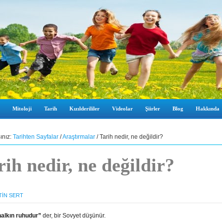
Mitoloji
Tarih
Kızılderililer
Videolar
Şiirler
Blog
Hakkında
ınız:
Tarihten Sayfalar
/
Araştırmalar
/ Tarih nedir, ne değildir?
rih nedir, ne değildir?
TIN SERT
halkın ruhudur”
der, bir Sovyet düşünür.