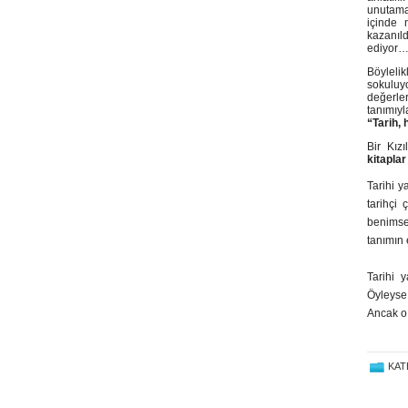
unutama
içinde n
kazanıl
ediyor
Böylelik
sokuluyo
değerler
tanımıy
“Tarih, 
Bir Kız
kitapla
Tarihi y
tarihçi
benimse
tanımın
Tarihi y
Öyleyse,
Ancak o 
KAT