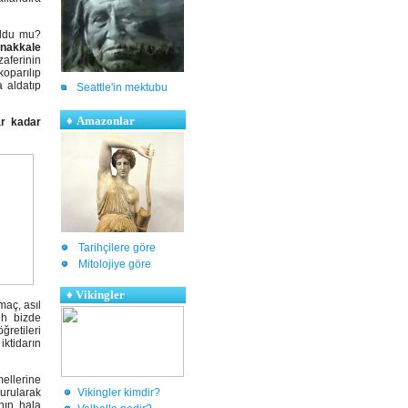
oldu mu?
nakkale
zaferinin
koparılıp
 aldatıp
Seattle'in mektubu
♦
Amazonlar
ar kadar
Tarihçilere göre
Mitolojiye göre
♦
Vikingler
maç, asıl
ih bizde
retileri
ktidarın
mellerine
Vikingler kimdir?
urularak
nın hala