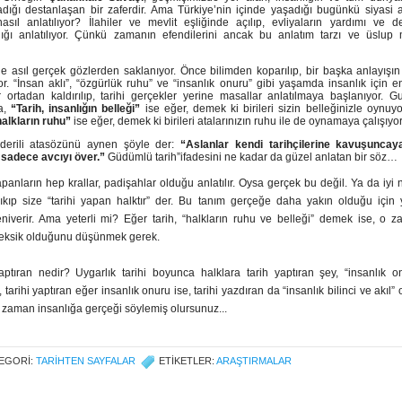
dığı destanlaşan bir zaferdir. Ama Türkiye’nin içinde yaşadığı bugünkü siyasi a
asıl anlatılıyor? İlahiler ve mevlit eşliğinde açılıp, evliyaların yardımı ve d
dığı anlatılıyor. Çünkü zamanın efendilerini ancak bu anlatım tarzı ve üslu
…
le asıl gerçek gözlerden saklanıyor. Önce bilimden koparılıp, bir başka anlayışın
r. “İnsan aklı”, “özgürlük ruhu” ve “insanlık onuru” gibi yaşamda insanlık için 
 ortadan kaldırılıp, tarihi gerçekler yerine masallar anlatılmaya başlanıyor. G
la,
“Tarih, insanlığın belleği”
ise eğer, demek ki birileri sizin belleğinizle oynuy
halkların ruhu”
ise eğer, demek ki birileri atalarınızın ruhu ile de oynamaya çalışıy
ılderili atasözünü aynen şöyle der:
“Aslanlar kendi tarihçilerine kavuşuncay
r sadece avcıyı över.”
Güdümlü tarih”ifadesini ne kadar da güzel anlatan bir söz…
apanların hep krallar, padişahlar olduğu anlatılır. Oysa gerçek bu değil. Ya da iyi ni
 çıkıp size “tarihi yapan halktır” der. Bu tanım gerçeğe daha yakın olduğu için 
niverir. Ama yeterli mi? Eğer tarih, “halkların ruhu ve belleği” demek ise, o 
 eksik olduğunu düşünmek gerek.
aptıran nedir? Uygarlık tarihi boyunca halklara tarih yaptıran şey, “insanlık o
 tarihi yaptıran eğer insanlık onuru ise, tarihi yazdıran da “insanlık bilinci ve akıl” o
zaman insanlığa gerçeği söylemiş olursunuz...
EGORI:
TARIHTEN SAYFALAR
ETIKETLER:
ARAŞTIRMALAR