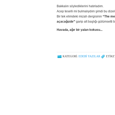
Bakkalın söylediklerini hatırladım.
Acep teselli mi bulmalıydım şimdi bu dizel
Bir tek elimdeki mizah dergisinin
“The mem
açacağızdır”
garip alt başlığı gülümsetti b
Havada, ağır bir yalan kokusu...
KATEGORI:
EDEBI YAZILAR
ETIKE