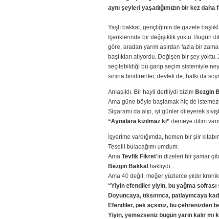
aynı şeyleri yaşadığımızın bir kez daha 
Yaşlı bakkal, gençliğinin de gazete başlıkl
İçeriklerinde bir değişiklik yoktu. Bugün 
göre, aradan yarım asırdan fazla bir zama
başlıkları atıyordu. Değişen bir şey yoktu
seçilebildiği bu garip seçim sistemiyle ne
sırtına bindirenler, devleti de, halkı da s
Anlaşıldı. Bir hayli dertliydi bizim
Bezgin 
Ama güne böyle başlamak hiç de istemez
Sigaramı da alıp, iyi günler dileyerek sıvış
“Aynalara kızılmaz ki”
demeye dilim varmam
İşyerime vardığımda, hemen bir şiir kitab
Teselli bulacağımı umdum.
Ama
Tevfik Fikret
’in dizeleri bir şamar gi
Bezgin Bakkal
haklıydı...
Ama 40 değil, meğer yüzlerce yıldır kronik
“Yiyin efendiler yiyin, bu yağma sofrası 
Doyuncaya, tıksırınca, patlayıncaya kad
Efendiler, pek açsınız, bu çehrenizden bel
Yiyin, yemezseniz bugün yarın kalır mı ki