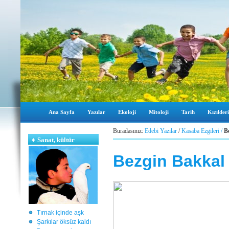
Ana Sayfa
Yazılar
Ekoloji
Mitoloji
Tarih
Kızılderi
Buradasınız:
Edebi Yazılar
/
Kasaba Ezgileri
/
B
♦
Sanat, kültür
Bezgin Bakkal
Tırnak içinde aşk
Şarkılar öksüz kaldı