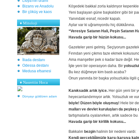
Lidya'nın dramı
Bizans ve Anadolu
Köşedeki bakkal zorla kaldırıyor kepenkler
Bir çöküş ve kaos
Yeni başlayan güne başkaldırır gibi bir par
Yanındaki esnaf, nicedir kapalı.
♦
Mitoloji
Aylar var ki uğramıyordu hiç dükkânına.
“Veresiye Satanın Hali, Peşin Satanın Ha
Havada garip bir hüzün kokusu...
Gazeteler yeni gelmiş. Seçiyorum gazetel
Fırından yeni çıkmıs taze ekmek kokusun
Ama manşetler pek o kadar taze değil. Hep b
İliada destanı
Odessa destanı
İşte yeni bir operasyon daha. Bir
yolsuzlu
Medusa efsanesi
Bu kez düğmeye kim bastı acaba?
Onun yanında bir başka yolsuzlukla ilgili g
♦ Nasrettin Hoca
Kanıksadık artık iyice.
Her gün yeni bir y
Dünyayı güldüren adam
heyecanlandırmıyor artık. Yolsuzluk ve v
böyle! Düzen böyle oluşmuş!
Hele bir d
malları ve devlet kuruluşları da peşkeş ç
tartışmalarla oyalanırken, artık sadece bu
Havada garip bir kirlilik kokusu...
Bakkalın
bezgin
halinin bir nedeni vardı:
Kendi gerçekliğimizle karşı karşıya kalm