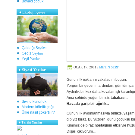
Boyacı çocuk
♦
Ekoloji, çevre
Çaldağı S
ayfası
Gediz S
ayfası
Y
eşil Yazılar
OCAK 17, 2001
/
METİN SERT
♦
Siyasi Yazılar
Günün ilk ışıklarını yakaladım bugün.
Yorgun bir gecenin ardından, gün tüm par
Aydınlık bir kez daha kovalamıştı karanlığı.
Ama şehirde yoğun bir
sis tabakası
...
Sivil diktatörlük
Havada garip bir ağırlık...
Modern kölelik çağı
Ülke nasıl çökertilir?
Günün ilk aydınlanmasıyla birlikte, yaşa
gibiyiz biraz. Bu yüzden, günü çocuksu bi
♦
Tarihi Yazılar
Kimimiz de biraz
nostalji
nin etkisiyle
hüzü
Dışarı çıkıyorum...