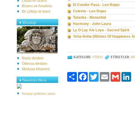
Lidya'nın dramı
El Condor Pasa - Leo Rojas
Bizans ve Anadolu
Celeste - Leo Rojas
Bir çöküş ve kaos
Tatanka - Manantial
♦
Mitoloji
Harmony - John Laura
Ly O Lay Ale Loya - Sacred Spirit
Yeha-Noha (Wishes Of Happiness And
KATEGORI:
VIDEO
ETIKETLER:
M
İliada destanı
Odessa destanı
Medusa efsanesi
Paylaş
Facebook
Twitter
Email
Gmail
Li
♦ Nasrettin Hoca
Dünyayı güldüren adam