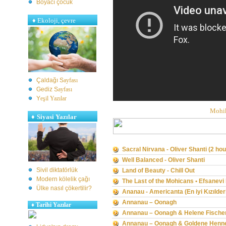
Boyacı çocuk
♦
Ekoloji, çevre
Çaldağı S
ayfası
Gediz S
ayfası
Y
eşil Yazılar
Mohik
♦
Siyasi Yazılar
Sacral Nirvana - Oliver Shanti (2 hou
Well Balanced - Oliver Shanti
Sivil diktatörlük
Land of Beauty - Chill Out
Modern kölelik çağı
The Last of the Mohicans • Efsanevi
Ülke nasıl çökertilir?
Ananau - Americanta (En iyi Kızılderi
Annanau – Oonagh
♦
Tarihi Yazılar
Annanau – Oonagh & Helene Fische
Annanau – Oonagh & Goldene Henn