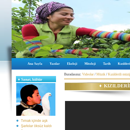
Ana Sayfa
Yazılar
Ekoloji
Mitoloji
Tarih
Kızılderi
Buradasınız:
Videolar
/
Müzik
/
Kızılderili müzi
♦
Sanat, kültür
♦
KIZILDERİ
Tırnak içinde aşk
Şarkılar öksüz kaldı