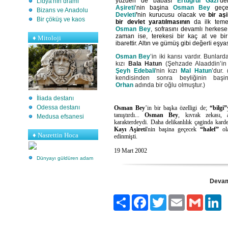
yüzden de babası
Ertuğrul Gazi
’d
Lidya'nın dramı
Aşireti
’nin başina
Osman
Bey
geçe
Bizans ve Anadolu
Devleti
’
nin kurucusu olacak ve
bir aş
Bir çöküş ve kaos
bir devlet yaratılmasının
da ilk temel
Osman
Bey
, sofrasını devamlı herkese
zaman ise, terekesi bir kaç at ve bi
♦
Mitoloji
ibarettir. Altın ve gümüş gibi değerli eşy
Osman
Bey
’in iki karısı vardır. Bunlar
kızı
Bala Hatun
(Şehzade Alaaddin’in 
Şeyh
Edebali
'nin
kızı
Mal
Hatun
’dur.
kendisinden sonra beyliğinin baş
Orhan
adında bir oğlu olmuştur.)
İliada destanı
Odessa destanı
Osman
Bey
’in bir başka özelligi de;
“bilgi”
tanıştırdı...
Osman
Bey
, kıvrak zekası, 
Medusa efsanesi
karakterdeydi. Daha delikanlılık çaginda kard
Kayı
Aşireti
'nin başina geçecek
“halef”
ola
♦ Nasrettin Hoca
edinmişti.
19 Mart 2002
Dünyayı güldüren adam
Devamı
Paylaş
Facebook
Twitter
Email
Gmail
Li