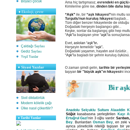
Boyacı çocuk
Ama hiç tartışmasız,
evrendeki en güçlü
Kimilerine göre ise,
dinden bile daha büy
♦
Ekoloji, çevre
“Aşk”
ile, bir
“aşk hikayesi”
nin mutlu so
Turgutlu’nun kuruluş hikayesi
başladı...
Tüm diğer benzer hikayelerde de olduğu g
Doğadaki herşeyin başlangıcı gibi...
Keşke, sonlar da başlangıç gibi hep mutlu
“Aşk”
la başlayan yine
“aşk”
la sonuçlansa!
Evet,
aslolan “aşk”tır
.
Çaldağı S
ayfası
Herşeyin temelidir
“aşk”
.
Doğadaki yaşamın, hayatın asıl özüdür...
Gediz S
ayfası
“Aşk”
la başladı bir şehrin kuruluş öyküsü..
Y
eşil Yazılar
♦
Siyasi Yazılar
O zaman şimdi gelin,
tarihte bir yerleş
taşıyan
bir "büyük
aşk
"ın hikayesi
ni inc
Bir aşk h
Sivil diktatörlük
Modern kölelik çağı
Ülke nasıl çökertilir?
Anadolu Selçuklu Sultanı
Alaaddin K
Söğüt
kasabasına yerleştirilen
Kayı
Aş
♦
Tarihi Yazılar
Ertuğrul Gazi
’
nin 3 oğlu vardır:
Sarıbatı
Bey
. Bunlardan
Osman
Bey
, en zeki v
ayrıca yöneticilik niteliği taşiyan bir y