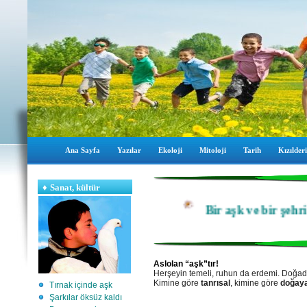
Ana Sayfa
Yazılar
Ekoloji
Mitoloji
Tarih
Kızılderi
♦
Sanat, kültür
Bir aşk ve bir şehrin 
Aslolan “aşk”tır!
Herşeyin temeli, ruhun da erdemi. Doğad
Kimine göre
tanrısal
, kimine göre
doğaya
Tırnak içinde aşk
Şarkılar öksüz kaldı