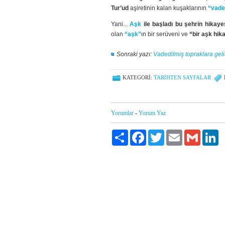
Tur’ud
aşiretinin kalan kuşaklarının
“vade
Yani...
Aşk
ile başladı bu şehrin hikayes
olan
“aşk”
ın bir serüveni ve
“bir aşk hik
Sonraki yazı:
Vadedilmiş topraklara geli
KATEGORI:
TARIHTEN SAYFALAR
Yorumlar
-
Yorum Yaz
Paylaş
Facebook
Twitter
Email
Gmail
Li