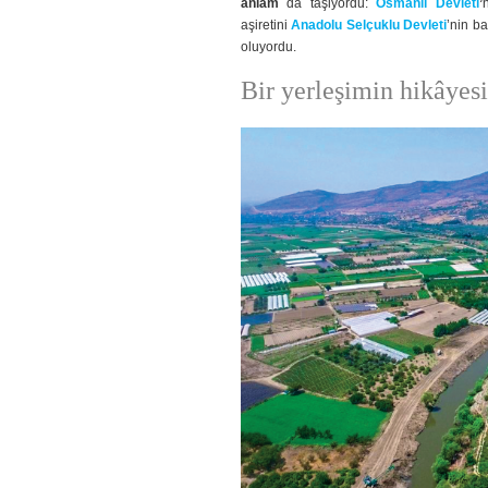
anlam
da taşiyordu:
Osmanlı Devleti
’
aşiretini
Anadolu Selçuklu Devleti
’nin b
oluyordu.
Bir yerleşimin hikâyesi