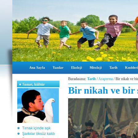
Ana Sayfa
Yazılar
Ekoloji
Mitoloji
Tarih
Kızılderi
Buradasınız:
Tarih
/
Araştırma
/ Bir nikah ve bi
♦
Sanat, kültür
Bir nikah ve bir 
Tırnak içinde aşk
Şarkılar öksüz kaldı