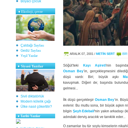
Boyacı çocuk
♦
Ekoloji, çevre
Çaldağı S
ayfası
Gediz S
ayfası
ARALIK 07, 2001
/
METİN SERT
BIR
Y
eşil Yazılar
Söğüt’teki
Kayı Aşireti
'nin başind
♦
Siyasi Yazılar
Osman Bey
’in, gerçekleşmesini dilediğ
düşü vardı: Biri; büyük aşkı
Ma
kavuşmak. Diğeri de; başında bulunduğ
gelmesi...
Sivil diktatörlük
İlk düşü gerçekleşir
Osman Bey
’in. Büy
Modern kölelik çağı
evlenir. Bu mutlu sona, bir büyük aşkın
Ülke nasıl çökertilir?
bilgin
Şeyh Edebali
’
nin yakın arkadaşı (
♦
Tarihi Yazılar
adındaki derviş aracılık ve tanıklık eder...
O zamanlar bu tür soylu kimselerin nikahl