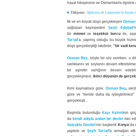
hayat hikayesine ve Osmanlılarla ilgisine 
Tıklayınız:
Alphonse de Lamartine'in hayatı v
İlk ve en büyük düşü gerçekleşen
Osman
sağlayan kayınpederi
Şeyh Edebali
’
bir
minnet
ve
teşekkür borcu
ile, say
Tur’ud
’a, yapmış olduğu bu büyük hizmet
düşü gerçekleştiği takdirde,
"bir vadi ken
Osman Bey
, böyle bir söz verirken, o
varlıklarını ve soylarını devam ettirebilme
bir aşiretin varlığının devam ede
gerçekleşmesi;
ikinci düşünün de gerçe
Kimi kaynaklara göre,
Osman Bey
,
verd
göre ve "ileride daha da iyileştirilmesi
gerçekleşti...
Başinda bulunduğu
Kayı Aşireti
nin güç
da
kendi adıyla anılan bir devlet
ilan e
Selçuklu Devleti
’nin başkenti
Konya
’da 
yaptırdı ve
Şeyh Tur’ud
’
a armağan ett