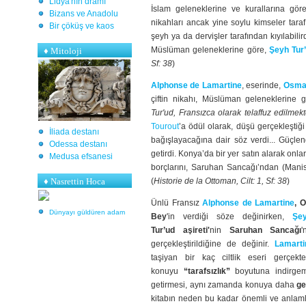
Lidya'nın dramı
İslam geleneklerine ve kurallarına gör
Bizans ve Anadolu
nikahları ancak yine soylu kimseler taraf
Bir çöküş ve kaos
şeyh ya da dervişler tarafından kıyılabilir
Müslüman geleneklerine göre,
Şeyh Tur
♦
Mitoloji
Sf: 38
)
Alphonse de Lamartine
, eserinde,
Osma
çiftin nikahı, Müslüman geleneklerine 
Tur'ud, Fransızca olarak telaffuz edilmekt
Tourout
’a ödül olarak, düşü gerçekleştiği
İliada destanı
bağışlayacağına dair söz verdi... Güçle
Odessa destanı
getirdi. Konya’da bir yer satın alarak onl
Medusa efsanesi
borçlarını, Saruhan Sancağı’ndan (Manisa 
♦ Nasrettin Hoca
(
Historie de la Ottoman, Cilt: 1, Sf: 38
)
Ünlü Fransız
Alphonse de Lamartine
, 
Dünyayı güldüren adam
Bey
'in verdiği söze değinirken,
Şe
Tur’ud
aşireti'
nin
Saruhan Sancağı
'
gerçekleştirildiğine de değinir.
Lamarti
taşiyan bir kaç ciltlik eseri gerçe
konuyu
“tarafsızlık”
boyutuna indirgem
getirmesi, aynı zamanda konuya daha
ge
kitabın neden bu kadar önemli ve anlaml