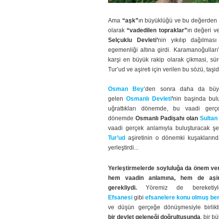
Ama
“aşk”
ın büyüklüğü ve bu değerden 
olarak
“vadedilen topraklar”
ın değeri v
Selçuklu Devleti’
nin yıkılıp dağılm
egemenliği altına girdi. Karamanoğulları
karşi en büyük rakip olarak çikmasi, sür
Tur’ud ve aşireti için verilen bu sözü, taşi
Osman Bey
’den sonra daha da bü
gelen
Osmanlı Devleti
’
nin başinda bul
uğrattıkları dönemde, bu vaadi gerç
dönemde
Osmanlı Padişahı
olan
Sultan
vaadi gerçek anlamıyla buluşturacak şe
Tur’ud
aşiretinin o dönemki kuşaklarında
yerleştirdi...
Yerleştirmelerde soyluluğa da önem v
hem vaadin anlamına, hem de aşir
gerekliydi.
Yöremiz de bereketi
Efsanesi
gibi
efsanelere konu olmuş
ber
ve düşün gerçeğe dönüşmesiyle birlik
bir
devlet geleneği doğrultusunda
, bir b