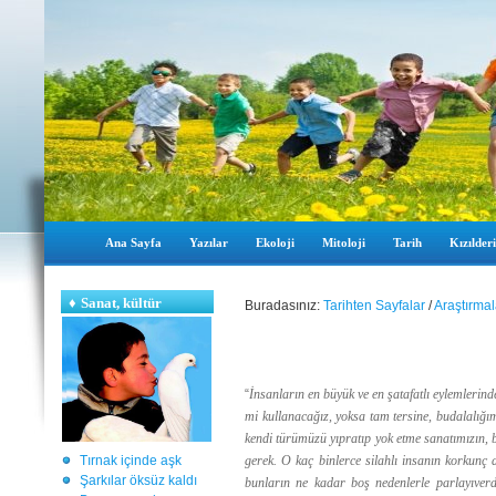
Ana Sayfa
Yazılar
Ekoloji
Mitoloji
Tarih
Kızılderi
♦
Sanat, kültür
Buradasınız:
Tarihten Sayfalar
/
Araştırmal
“
İnsanların en büyük ve en şatafatlı eylemleri
mi kullanacağız, yoksa tam tersine, budalalığı
kendi türümüzü yıpratıp yok etme sanatımızın,
Tırnak içinde aşk
gerek. O kaç binlerce silahlı insanın korkunç 
Şarkılar öksüz kaldı
bunların ne kadar boş nedenlerle parlayıver