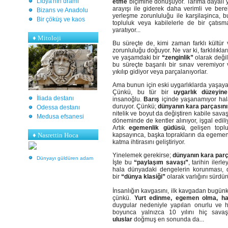
Lidya'nın dramı
etme
biçimine dönüşüyor. Tarıma dayalı y
arayışı ile giderek daha verimli ve ber
Bizans ve Anadolu
yerleşme zorunluluğu ile karşilaşinca,
Bir çöküş ve kaos
topluluk veya kabilelerle de bir çatı
yaratıyor...
♦
Mitoloji
Bu süreçte de, kimi zaman farklı kültür 
zorunluluğu doğuyor. Ne var ki, farklılıkla
ve yaşamdaki bir
“zenginlik”
olarak değil
bu süreçte başarılı bir sınav veremiyor 
yıkılıp gidiyor veya parçalanıyorlar.
Ama bunun için eski uygarlıklarda yaşaya
Çünkü, bu tür bir
uygarlık düzeyine
İliada destanı
insanoğlu.
Barış
içinde yaşanamıyor ha
duruyor. Çünkü;
dünyanın kara parçasını
Odessa destanı
nitelik ve boyut da değiştiren kabile savaş
Medusa efsanesi
döneminde de kentler alınıyor, işgal ediliyor
Artık
egemenlik güdüsü
, gelişen topl
♦ Nasrettin Hoca
kapsayınca, başka toprakların da egemenli
katma ihtirasını geliştiriyor.
Yinelemek gerekirse;
dünyanın kara parç
Dünyayı güldüren adam
İşte bu
“paylaşım savaşı”
, tarihin iler
hala dünyadaki dengelerin korunması, 
bir
“dünya klasiği”
olarak varlığını sürdürü
İnsanlığın kavgasını, ilk kavgadan bugün
çünkü.
Yurt edinme, egemen olma, hak
duygular nedeniyle yapılan onurlu ve h
boyunca yalnızca 10 yılını hiç sava
uluslar
doğmuş en sonunda da...