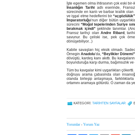
İşte egemen olma ihtirasının çok eski bir-i
İnsanlığın Tarihi
adlı eserinde, Fransız
sürecinde en kanlı ve barbar krallık olan
ve işgal etme hedeflerini bir
“açgözlülük
İmparatorluğu
’nun diğer bütün uygarlıkl
sürecini
“Moğol tepelerinden Suriye sın
bırakmak içindi”
şeklinde tanımlar. (
And
Fransız tarihçi olan
Andre Ribard
, tari
savunur. Bu çeliski ise, pek çok örne
dönüşebiliyor...)
Kabile savaşları hiç eksik olmadı. Sad
Örnegin
Anadolu
’da,
“Beylikler Dönemi
dövüştü, kardeş kanı akıttı. Bu kavgaları
boyunduruğa karşı durma, bağımsızlık ve ö
Tüm bu kavgalar kimi uygarlıkları çökertti
doğruyu arama çabasinda olan insanoğlu
olanda birleşip anlaşmaya, farklılıkla
ortamını aramaya götürdü. O zaman da yep
KATEGORI:
TARIHTEN SAYFALAR
Yorumlar
-
Yorum Yaz