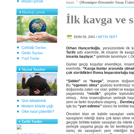
Boyacı çocuk
insan...
”
(
Montaigne-Denemeler-Savaş Üstüne
♦
Ekoloji, çevre
İlk kavga ve 
EKIM 09, 2001 /
METIN SERT
Çaldağı S
ayfası
Orhan Hançerlioğlu
, yeryüzündeki ilk k
Tarihi
adlı eserinde, ilk insanın ilk kavg
Gediz S
ayfası
insanla başlıyor.”
şeklinde tanımlıyor. (
Or
Y
eşil Yazılar
Günler geçip koşullar elverdikçe, insanl
eserinde,
“Kavga bunlar arasında olmakta
♦
Siyasi Yazılar
çok sivrildikleri Roma İmparotorluğu top
“Şiddet”
ve
“kavga”
, insanın doğas
Bu
“egemen olma”
güdüsü kontrolsüz v
doğasında zaten var olan şiddet ve kavga
yaşamında
“reislik”
, göçebe topluluk
olmuş...
Ama insanoğlunun yerleşik hay
Sivil diktatörlük
yeni ve farklı boyutlara ulaşmış...
Derebeyl
Modern kölelik çağı
işte bu
“yurt edinme”
süreci ile birlikte b
Ülke nasıl çökertilir?
Önceleri klan ve kabile savaşları var
savaşların niteliği daha çok talan etme
♦
Tarihi Yazılar
geçişle birlikte kabile savaşları da niteli
yerleşik yaşama geçip de bir kentleşme s
süreç de savaşların yeni niteliğini ba