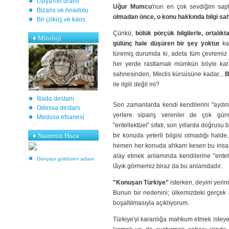
Lidya'nın dramı
Uğur Mumcu
'nun en çok sevdiğim sapt
Bizans ve Anadolu
olmadan önce, o konu hakkında bilgi sah
Bir çöküş ve kaos
Çünkü;
bölük pörçük bilgilerle, ortalık
♦
Mitoloji
gülünç hale düşüren bir şey yoktur
kan
türemiş durumda ki, adeta tüm çevremiz v
her yerde rastlamak mümkün böyle karak
sahnesinden, Meclis kürsüsüne kadar...
B
ile ilgili değil mi?
İliada destanı
Son zamanlarda kendi kendilerini "aydın"
Odessa destanı
yerlere sipariş verenler de çok gün
Medusa efsanesi
"entellektüel" sıfatı, son yıllarda doğrusu
♦ Nasrettin Hoca
bir konuda yeterli bilgisi olmadığı halde
hemen her konuda ahkam kesen bu insan ti
alay etmek anlamında kendilerine "entell
Dünyayı güldüren adam
lâyık görmemiz biraz da bu anlamdadır.
"Konuşan Türkiye"
isterken, deyim yeri
Bunun bir nedenini; ülkemizdeki gerçek a
boşaltılmasıyla açıklıyorum.
Türkiye'yi karanlığa mahkum etmek isteyen