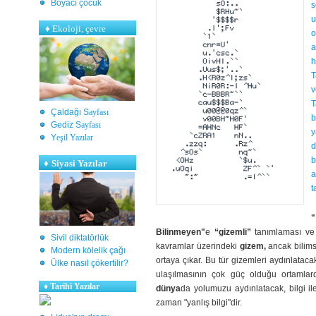
Boyacı çocuk
s
u
♦
Ekoloji, çevre
o
a
h
T
v
T
Çaldağı S
ayfası
b
Gediz S
ayfası
y
Y
eşil Yazılar
d
b
♦
Siyasi Yazılar
a
t
"
Bilinmeyen"
e
“gizemli”
tanımlaması ve y
Sivil diktatörlük
kavramlar üzerindeki
gizem,
ancak bilimse
Modern kölelik çağı
ortaya çıkar. Bu tür gizemleri aydınlata
Ülke nasıl çökertilir?
ulaşılmasının çok güç olduğu ortamlar
♦
Tarihi Yazılar
dünya
da yolumuzu aydınlatacak, bilgi ile
zaman "yanlış bilgi"dir.