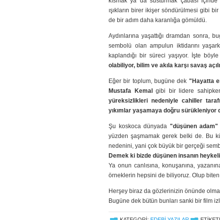
kısmak ya da susturmak çabası içinde 
ışıkların birer ikişer söndürülmesi gibi b
de bir adım daha karanlığa gömüldü.
Aydınlarına yaşattığı dramdan sonra, b
sembolü olan ampulun iktidarını yaşark
kaplandığı bir süreci yaşıyor. İşte böy
olabiliyor, bilim ve akıla karşı savaş açıl
Eğer bir toplum, bugüne dek
"Hayatta e
Mustafa Kemal
gibi bir lidere sahipke
yüreksizlikleri nedeniyle cahiller tar
yıkımlar yaşamaya doğru sürükleniyor 
Şu koskoca dünyada
"düşünen adam"
yüzden şaşmamak gerek belki de. Bu kü
nedenini, yani çok büyük bir gerçeği semb
Demek ki bizde düşünen insanın heykeli
Ya onun canlısına, konuşanına, yazanın
örneklerin hepsini de biliyoruz. Olup biten
Herşey biraz da gözlerinizin önünde olma
Bugüne dek bütün bunları sanki bir film iz
KATEGORI:
EDEBI YAZILAR
ETIKET