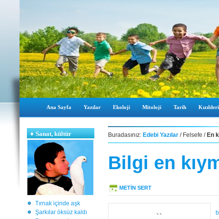
Ana Sayfa
Yazılar
Ekoloji
Mitoloji
Tarih
Kızılderi
♦
Sanat, kültür
Buradasınız:
Edebi Yazılar
/ Felsefe /
En k
Bilgi en kıym
METİN SERT
Tırnak içinde aşk
Şarkılar öksüz kaldı
b