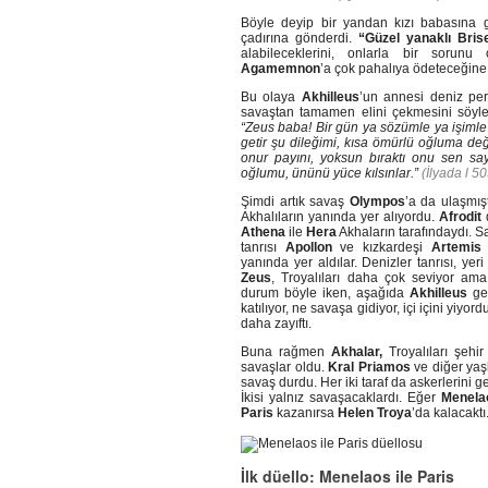
Böyle deyip bir yandan kızı babasına 
çadırına gönderdi.
“Güzel yanaklı Brise
alabileceklerini, onlarla bir sorunu
Agamemnon
’a çok pahalıya ödeteceğine 
Bu olaya
Akhilleus
’un annesi deniz per
savaştan tamamen elini çekmesini söyl
“Zeus baba! Bir gün ya sözümle ya işimle
getir şu dileğimi, kısa ömürlü oğluma değ
onur payını, yoksun bıraktı onu sen say,
oğlumu, ününü yüce kılsınlar.”
(İlyada l 5
Şimdi artık savaş
Olympos
’a da ulaşmışt
Akhalıların yanında yer alıyordu.
Afrodit
d
Athena
ile
Hera
Akhaların tarafındaydı. S
tanrısı
Apollon
ve kızkardeşi
Artemis
yanında yer aldılar. Denizler tanrısı, yer
Zeus
, Troyalıları daha çok seviyor ama
durum böyle iken, aşağıda
Akhilleus
gem
katılıyor, ne savaşa gidiyor, içi içini yiyo
daha zayıftı.
Buna rağmen
Akhalar,
Troyalıları şehir
savaşlar oldu.
Kral Priamos
ve diğer yaşl
savaş durdu. Her iki taraf da askerlerini ge
İkisi yalnız savaşacaklardı. Eğer
Menela
Paris
kazanırsa
Helen
Troya
’da kalacaktı
İlk düello: Menelaos ile Paris