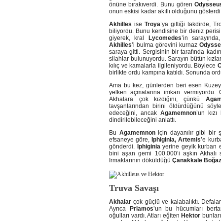
önüne bırakıverdi. Bunu gören
Odysseu
onun eskisi kadar akıllı olduğunu gösterdi
Akhilles
ise
Troya
’ya gittiği takdirde,
biliyordu. Bunu kendisine bir deniz peris
giyerek, kral
Lycomedes
’in sarayında
Akhilles
’i bulma görevini kurnaz
Odysse
saraya gitti. Sergisinin bir tarafında kadı
silahlar bulunuyordu. Sarayın bütün kızl
kılıç ve kamalarla ilgileniyordu. Böylece
O
birlikte ordu kampına katıldı. Sonunda or
Ama bu kez, günlerden beri esen Kuzey r
yelken açmalarına imkan vermiyordu. 
Akhalara çok kızdığını, çünkü
Aga
tavşanlarından birini öldürdüğünü söyl
edeceğini, ancak
Agamemnon
’un kızı
dindirilebileceğini anlattı.
Bu
Agamemnon
için dayanılır gibi bir
efsaneye göre,
Iphiginia, Artemis
’e kurb
gönderdi.
Iphiginia
yerine geyik kurban e
bini aşan gemi 100.000’i aşkın Akhalı 
Irmaklarının döküldüğü
Çanakkale Boğaz
Truva Savaşı
Akhalar
çok güçlü ve kalabalıktı. Defala
Ayrıca
Priamos
’un bu hücumları berta
oğulları vardı. Atları eğiten
Hektor
bunlar