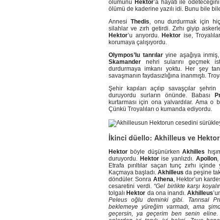
ölümünü
Hektor
’a hayatı ile ödeteceğini
ölümü de kaderine yazılı idi. Bunu bile bil
Annesi
Thedis
, onu durdurmak için hi
silahlar ve zırh getirdi. Zırhı giyip ask
Hektor
’u arıyordu.
Hektor
ise, Troyalıl
korumaya çalışıyordu.
Olympos’lu tanrılar
yine aşağıya inmiş, 
Skamander
nehri sularını geçmek i
durdurmaya imkanı yoktu. Her şey tanrıl
savaşmanın faydasızlığına inanmıştı. Troya
Şehir kapıları açılıp savaşçılar şehrin
duruyordu surların önünde. Babası
P
kurtarması için ona yalvardılar. Ama o b
Çünkü Troyalıları o kumanda ediyordu.
İkinci düello: Akhilleus ve Hektor
Hektor
böyle düşünürken
Akhilles
hışım
duruyordu.
Hektor
ise yanlızdı.
Apollon
,
Etrafa pırıltılar saçan tunç zırhı içind
Kaçmaya başladı.
Akhilleus
da peşine tak
döndüler. Sonra
Athena
, Hektor’un karde
cesaretini verdi.
“Gel birlikte karşı koyal
tolgalı
Hektor
da ona inandı.
Akhilleus
’u
Peleus oğlu deminki gibi. Tanrısal Pr
beklemeye yüreğim varmadı, ama şimd
geçersin, ya geçerim ben senin eline. 