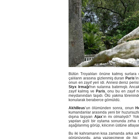
Bütün Troyalıları önüne katmış surlara d
çalıların arasına gizlenmiş duran
Paris
’i
onun en zayıf yeri idi. Annesi deniz peris
Styx Irmağı’
nın sularına batırmıştı. Anca
zayıf kalmış ve
Paris
, onu bu en zayıf 
meydanından taşıdı. Ölü yakma törenind
konularak beraberce gömüldü.
Akhilleus
’un ölümünden sonra, onun
H
kumandanlar arasında yeni bir huzursuzlu
dışına taşıyan
Ajax
’ın mı olmalıydı? Y
yapılan gizli bir oylama sonunda zırha
aşağılanmış görüp, kılıcının üstüne atlayara
Bu iki kahramanın kısa zamanda arka arkay
görünüyordu, ama vazgeçmeye de hiç n