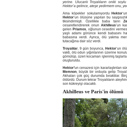
yerine. Ulucanlı Troyalıların oniki soyl
Hektor’a gelince, ateşe yedirmem onu, ye
Ama köpekler sokulamıyordu
Hektor
’u
Hektor
’un ölüsüne yapılan bu saygısızlı
tiksindirmişti. Özellikle baba tanrı
Z
cesaretlendirerek onun
Akhilleus
’un ka
gelen
Priamos
, oğlunun cesedini vermes
yaşlı adamı görünce kendi babasını hat
babasına verdi. Ayrıca, ölü yakma me
tutacağına dair söz verdi.
Troyalılar
, 9 gün boyunca,
Hektor
’un ölü
vakti, ölü odun yığınlarının üzerine konul
gömülüp, üzeri kocaman işlenmiş taşlarla 
oluşturuldu.
Hektor’
un cenazesi için kararlaştırılan s
Memnon
, büyük bir orduyla gelip Troyal
Akhaları çok güç durumda bıraktılar. Bi
öldürdü. Durum tekrar Troyalıların aleyh
son kükreyişi olacaktı.
Akhilleus ve Paris'in ölümü