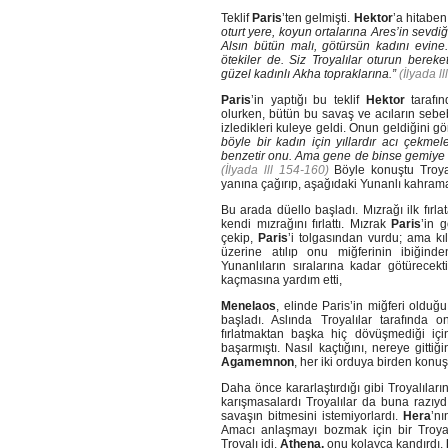
Teklif
Paris
’ten gelmişti.
Hektor
’a hitabe
oturt yere, koyun ortalarına Ares’in sevdiğ
Alsın bütün malı, götürsün kadını evine.
ötekiler de. Siz Troyalılar oturun berek
güzel kadınlı Akha topraklarına.”
(İlyada ll
Paris
’in yaptığı bu teklif
Hektor
tarafın
olurken, bütün bu savaş ve acıların seb
izledikleri kuleye geldi. Onun geldiğini g
böyle bir kadın için yıllardır acı çekme
benzetir onu. Ama gene de binse gemiye k
(İlyada lll 154-160)
Böyle konuştu Troya
yanına çağırıp, aşağıdaki Yunanlı kahraman
Bu arada düello başladı. Mızrağı ilk fırl
kendi mızrağını fırlattı. Mızrak
Paris
’in 
çekip,
Paris
’i tolgasından vurdu; ama kı
üzerine atılıp onu miğferinin ibiğind
Yunanlıların sıralarına kadar götürecek
kaçmasına yardım etti,
Menelaos
, elinde Paris’in miğferi olduğ
başladı. Aslında Troyalılar tarafında
fırlatmaktan başka hiç dövüşmediği iç
başarmıştı. Nasıl kaçtığını, nereye gitt
Agamemnon
, her iki orduya birden konu
Daha önce kararlaştırdığı gibi Troyalılar
karışmasalardı Troyalılar da buna razıydı
savaşın bitmesini istemiyorlardı.
Hera
’nı
Amacı anlaşmayı bozmak için bir Troyal
Troyalı idi.
Athena,
onu kolayca kandırdı.