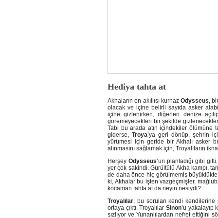
Hediya tahta at
Akhaların en akıllısı kurnaz
Odysseus
, b
olacak ve içine belirli sayıda asker alab
içine gizlenirken, diğerleri denize açıl
göremeyecekleri bir şekilde gizleneceklerd
Tabi bu arada atın içindekiler ölümüne t
giderse,
Troya
’ya geri dönüp, şehrin içi
yürümesi için geride bir Akhalı asker bı
alınmasını sağlamak için, Troyalıların ikna
Herşey
Odysseus
’un planladığı gibi gitt
yer çok sakindi. Gürültülü Akha kampı, t
de daha önce hiç görülmemiş büyüklükte 
ki, Akhalar bu işten vazgeçmişler, mağlub
kocaman tahta at da neyin nesiydi?
Troyalılar
, bu soruları kendi kendilerine 
ortaya çıktı. Troyalılar
Sinon
’u yakalayıp 
sızlıyor ve Yunanlılardan nefret ettiğini 