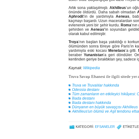
Artık sona yaklaşılmıştı.
Akhilleus
’un oğ
önünde öldürdü. Daha sabah olmadan
Aphrodi
t’in de yardımıyla
Aeneas
, ba
kaçmayı başardı. Uzun maceralardan so
evlenerek yeni bir şehir kurdu.
Roma
’nın
şehirden ve
Aeneas’
ın soyundan geldikl
olarak kabul edilmiştir.
Troya
’nın baştan başa yakıldığı o korku
ölümünden sonra töreye göre Paris’in k
yardımıyla eski kocası
Menelaos
’a gitti.
beraber
Yunanistan
’a geri döndüler. On
kentinden geriye bıraktıkları şey, sadece i
Kaynak
:
Wikipedia
Truva Savaşı Efsanesi ile ilgili sitede yer 
Truva ve Truvalılar hakkında
Odessia destanı
Tüm zamanların en etkileyici hikâyesi: 
İliada destanı
İliada destanı hakkında
Dünyanın en büyük savaşçısı Akhilleus
Akhilleus'un ölümü ve Aşil tendonu efs
KATEGORI:
EFSANELER
ETIKETLE