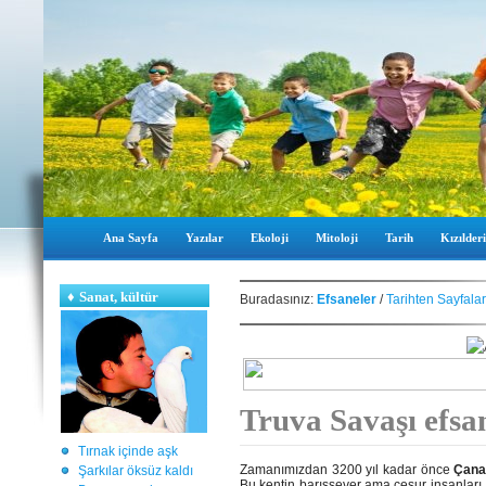
Ana Sayfa
Yazılar
Ekoloji
Mitoloji
Tarih
Kızılderi
♦
Sanat, kültür
Buradasınız:
Efsaneler
/
Tarihten Sayfalar
Truva Savaşı efsa
Tırnak içinde aşk
Zamanımızdan 3200 yıl kadar önce
Çana
Şarkılar öksüz kaldı
Bu kentin barışsever ama cesur insanları, k