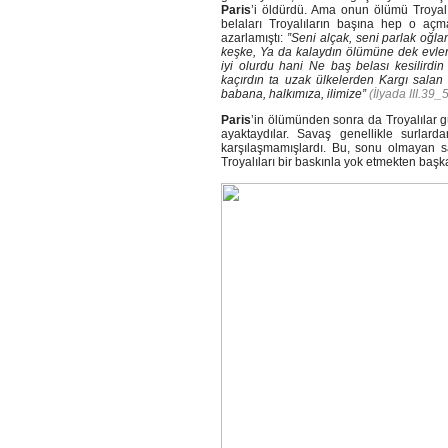
Paris
’i öldürdü. Ama onun ölümü Troyalı
belaları Troyalıların başına hep o aç
azarlamıştı:
”Seni alçak, seni parlak oğla
keşke, Ya da kalaydın ölümüne dek evl
iyi olurdu hani Ne baş belası kesilirdi
kaçırdın ta uzak ülkelerden Kargı salan 
babana, halkımıza, ilimize”
(İlyada III.39_
Paris
’in ölümünden sonra da Troyalılar gü
ayaktaydılar. Savaş genellikle surlard
karşılaşmamışlardı. Bu, sonu olmayan sa
Troyalıları bir baskınla yok etmekten baş