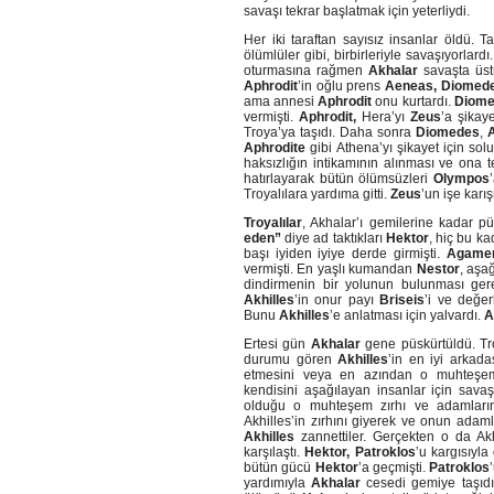
savaşı tekrar başlatmak için yeterliydi.
Her iki taraftan sayısız insanlar öldü. 
ölümlüler gibi, birbirleriyle savaşıyorla
oturmasına rağmen
Akhalar
savaşta üst
Aphrodit
’in oğlu prens
Aeneas, Diomed
ama annesi
Aphrodit
onu kurtardı.
Diom
vermişti.
Aphrodit,
Hera’yı
Zeus
’a şikay
Troya’ya taşıdı. Daha sonra
Diomedes
,
Aphrodite
gibi Athena’yı şikayet için so
haksızlığın intikamının alınması ve ona 
hatırlayarak bütün ölümsüzleri
Olympos
Troyalılara yardıma gitti.
Zeus
’un işe karı
Troyalılar
, Akhalar’ı gemilerine kadar pü
eden”
diye ad taktıkları
Hektor
, hiç bu k
başı iyiden iyiye derde girmişti.
Agame
vermişti. En yaşlı kumandan
Nestor
, aşa
dindirmenin bir yolunun bulunması gere
Akhilles
’in onur payı
Briseis
’i ve değer
Bunu
Akhilles
’e anlatması için yalvardı.
A
Ertesi gün
Akhalar
gene püskürtüldü. Tro
durumu gören
Akhilles
’in en iyi arkad
etmesini veya en azından o muhteşem
kendisini aşağılayan insanlar için sav
olduğu o muhteşem zırhı ve adamlar
Akhilles’in zırhını giyerek ve onun adaml
Akhilles
zannettiler. Gerçekten o da A
karşılaştı.
Hektor, Patroklos
’u kargısıyla
bütün gücü
Hektor
’a geçmişti.
Patroklos
yardımıyla
Akhalar
cesedi gemiye taşıdı