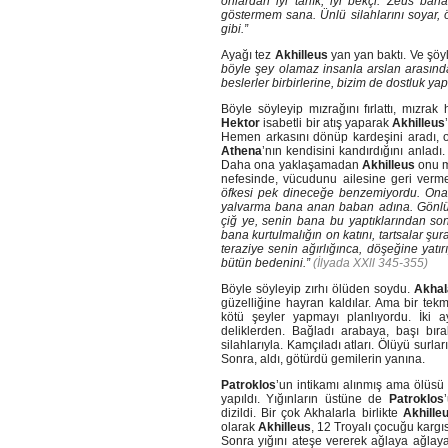
onlardan iyi tanık, iyi bekçi. Zeus bana
göstermem sana. Ünlü silahlarını soyar, 
gibi.”
Ayağı tez
Akhilleus
yan yan baktı. Ve şöy
böyle şey olamaz insanla arslan arasın
beslerler birbirlerine, bizim de dostluk 
Böyle söyleyip mızrağını fırlattı, mızrak 
Hektor
isabetli bir atış yaparak
Akhilleus
Hemen arkasını dönüp kardeşini aradı, 
Athena
’nın kendisini kandırdığını anladı.
Daha ona yaklaşamadan
Akhilleus
onu m
nefesinde, vücudunu ailesine geri verm
öfkesi pek dineceğe benzemiyordu. Ona 
yalvarma bana anan baban adına. Gönlüm y
çiğ ye, senin bana bu yaptıklarından son
bana kurtulmalığın on katını, tartsalar şu
teraziye senin ağırlığınca, döşeğine yat
bütün bedenini.”
(İlyada XXll 345-355)
Böyle söyleyip zırhı ölüden soydu.
Akhal
güzelliğine hayran kaldılar. Ama bir te
kötü şeyler yapmayı planlıyordu. İki a
deliklerden. Bağladı arabaya, başı bır
silahlarıyla. Kamçıladı atları. Ölüyü surl
Sonra, aldı, götürdü gemilerin yanına.
Patroklos
’un intikamı alınmış ama ölüsü
yapıldı. Yığınların üstüne de
Patroklos
dizildi. Bir çok Akhalarla birlikte
Akhille
olarak
Akhilleus
, 12 Troyalı çocuğu kargı
Sonra yığını ateşe vererek ağlaya ağlaya