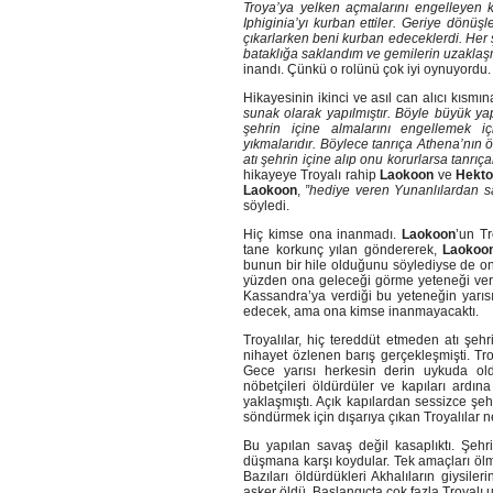
Troya’ya yelken açmalarını engelleyen 
Iphiginia’yı kurban ettiler. Geriye dönüşl
çıkarlarken beni kurban edeceklerdi. Her 
bataklığa saklandım ve gemilerin uzaklaşm
inandı. Çünkü o rolünü çok iyi oynuyordu.
Hikayesinin ikinci ve asıl can alıcı kısmın
sunak olarak yapılmıştır. Böyle büyük ya
şehrin içine almalarını engellemek içi
yıkmalarıdır. Böylece tanrıça Athena’nın 
atı şehrin içine alıp onu korurlarsa tanrıça
hikayeye Troyalı rahip
Laokoon
ve
Hekto
Laokoon
,
”hediye veren Yunanlılardan s
söyledi.
Hiç kimse ona inanmadı.
Laokoon
’un T
tane korkunç yılan göndererek,
Laokoo
bunun bir hile olduğunu söylediyse de 
yüzden ona geleceği görme yeteneği ver
Kassandra’ya verdiği bu yeteneğin yarısı
edecek, ama ona kimse inanmayacaktı.
Troyalılar, hiç tereddüt etmeden atı şehr
nihayet özlenen barış gerçekleşmişti. Tro
Gece yarısı herkesin derin uykuda ol
nöbetçileri öldürdüler ve kapıları ardın
yaklaşmıştı. Açık kapılardan sessizce şehri
söndürmek için dışarıya çıkan Troyalılar n
Bu yapılan savaş değil kasaplıktı. Şehr
düşmana karşı koydular. Tek amaçları ö
Bazıları öldürdükleri Akhalıların giysile
asker öldü. Başlangıçta çok fazla Troyalı u