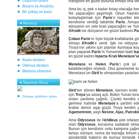
Lidya'nın dramı
Hangisini en güzel bulursa elmayı ona ver
Bizans ve Anadolu
Ama bu iş, pek o kadar kolay olacağa ben
Bir çöküş ve kaos
Ne yapacağını şaşırmıştı. Onun hayranlı
kolaylaştırmak için
Paris
’e rüşvetler tekl
kendisine verdiği takdirde
Paris
, Avrup
♦
Mitoloji
dünyanın en zeki kralı yapacağını ve Yuna
Afrodit
ise dünyanın en güzel kadınını
Pa
Çoban Paris
’in öyle büyük krallıklarda 
elmayı
Afrodit
’e verdi. İşte ne olduy
Troya’nın yıkımı için planlar kurmaya ko
plan yaparak
Paris
’in Yunanistan’daki
Is
en güzel kadını
Isparta Kralı Menelaos’un
İliada destanı
Menelaos
ve
Helen
,
Paris
’i çok iyi 
Odessa destanı
kalabileceğini söyledi. Ona güvenerek kar
Medusa efsanesi
Menelaos’un
Girit
’te olmasından yararlan
♦ Nasrettin Hoca
Girit
’ten dönen
Menelaos
, karısını evde
için
Troya
’ya savaş açtı. Bütün Yunan kır
Dünyayı güldüren adam
onları yardıma çağırdı. Çünkü kendisi e
gelmesi halinde
Menelaos
’a yardım ede
krallar denizi aşıp güçlü Troya kentini y
Agamemnon
, yaşlı
Nestor, Ajax, Patrokl
Ama
Odysseus
ile A
khilleus
pek ortalard
olan
Odysseus
, kocasına sadakati olmay
Bunun için kendisini ordu kampına çağırm
tarlayı sürüyor, sonra da toprağa tohu
gönderdiği haberci de kurnaz birisiydi.