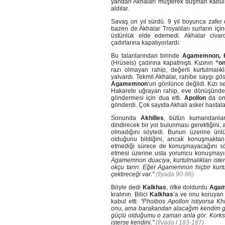
yandan Akhaları müşterek düşman kabul e
aldılar.
Savaş on yıl sürdü. 9 yıl boyunca zafer 
bazen de Akhalar Troyalıları surların için
üstünlük elde edemedi. Akhalar civarda
çadırlarına kapatıyorlardı.
Bu talanlarından birinde
Agamemnon, 
(Hrüseis) çadırına kapatmıştı. Kızının
“on
razı olmayan rahip, değerli kurtulmalık
yalvardı. Tekmil Akhalar, rahibe saygı gös
Agamemnon
’un gönlünce değildi. Kızı s
Hakarete uğrayan rahip, eve dönüşünd
göndermesi için dua etti.
Apollon
da onu
gönderdi. Çok sayıda Akhalı asker hastala
Sonunda
Akhilles
, bütün kumandanlar
dindirecek bir yol bulunması gerektiğini,
olmadığını söyledi. Bunun üzerine ün
olduğunu bildiğini, ancak konuşmakta
etmediği sürece de konuşmayacağını s
etmesi üzerine usta yorumcu konuşmayı 
Agamemnon duacıya, kurtulmalıkları isteme
okçu tanrı. Eğer Agamemnon hiçbir kurt
çektireceği var.”
(İlyada 90-96)
Böyle dedi
Kalkhas
, öfke doldurdu
Aga
kralının. Bilici
Kalkhas
’a ve onu koruya
kabul etti.
“Phoibos Apollon istiyorsa Kh
onu, ama barakandan alacağım kendim geli
güçlü olduğumu o zaman anla gör. Korksu
isterse kendini.”
(İlyada l 183-187)