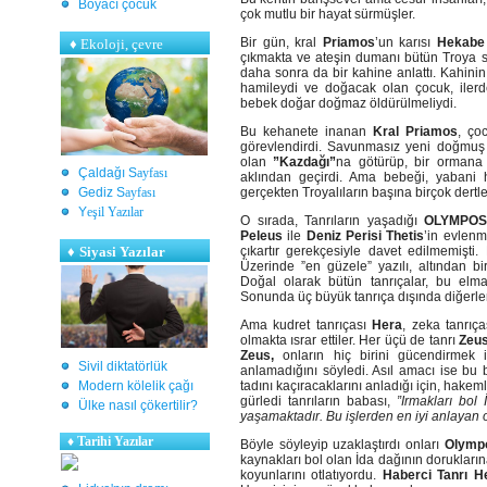
Boyacı çocuk
çok mutlu bir hayat sürmüşler.
Bir gün, kral
Priamos
’un karısı
Hekabe
♦
Ekoloji, çevre
çıkmakta ve ateşin dumanı bütün Troya su
daha sonra da bir kahine anlattı. Kahinin
hamileydi ve doğacak olan çocuk, ilerde
bebek doğar doğmaz öldürülmeliydi.
Bu kehanete inanan
Kral Priamos
, ço
görevlendirdi. Savunmasız yeni doğmuş
olan
”Kazdağı”
na götürüp, bir ormana 
Çaldağı S
ayfası
aklından geçirdi. Ama bebeği, yabani 
Gediz S
ayfası
gerçekten Troyalıların başına birçok dertle
Y
eşil Yazılar
O sırada, Tanrıların yaşadığı
OLYMPO
Peleus
ile
Deniz Perisi Thetis
’in evlen
♦
Siyasi Yazılar
çıkartır gerekçesiyle davet edilmemişti
Üzerinde ”en güzele” yazılı, altından bi
Doğal olarak bütün tanrıçalar, bu elma
Sonunda üç büyük tanrıça dışında diğerleri
Ama kudret tanrıçası
Hera
, zeka tanrıç
olmakta ısrar ettiler. Her üçü de tanrı
Zeu
Zeus,
onların hiç birini gücendirmek i
Sivil diktatörlük
anlamadığını söyledi. Asıl amacı ise bu 
Modern kölelik çağı
tadını kaçıracaklarını anladığı için, hakem
gürledi tanrıların babası,
”Irmakları bol 
Ülke nasıl çökertilir?
yaşamaktadır. Bu işlerden en iyi anlayan 
♦
Tarihi Yazılar
Böyle söyleyip uzaklaştırdı onları
Olymp
kaynakları bol olan İda dağının dorukların
koyunlarını otlatıyordu.
Haberci Tanrı 