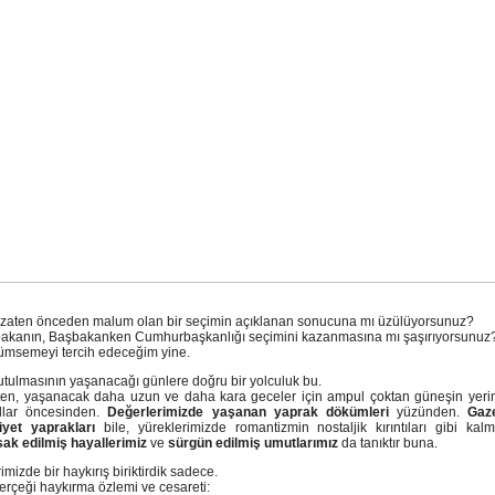
zaten önceden malum olan bir seçimin açıklanan sonucuna mı üzülüyorsunuz?
bakanın, Başbakanken Cumhurbaşkanlığı seçimini kazanmasına mı şaşırıyorsunu
ümsemeyi tercih edeceğim yine.
utulmasının yaşanacağı günlere doğru bir yolculuk bu.
en, yaşanacak daha uzun ve daha kara geceler için ampul çoktan güneşin yerini
llar öncesinden.
Değerlerimizde yaşanan yaprak dökümleri
yüzünden.
Gaz
yet yaprakları
bile, yüreklerimizde romantizmin nostaljik kırıntıları gibi kal
sak edilmiş hayallerimiz
ve
sürgün edilmiş umutlarımız
da tanıktır buna.
imizde bir haykırış biriktirdik sadece.
gerçeği haykırma özlemi ve cesareti: