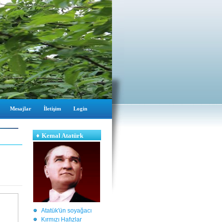
Mesajlar
İletişim
Login
♦
Kemal Atatürk
Atatük'ün soyağacı
Kırmızı Hafızlar