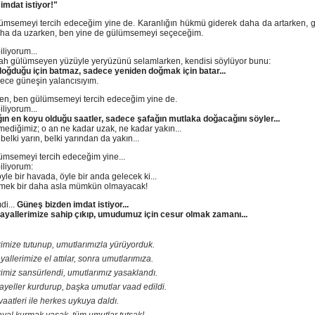
imdat istiyor!"
ümsemeyi tercih edeceğim yine de.
Karanlığın hükmü giderek daha da artarken, g
ha da uzarken, ben yine de gülümsemeyi seçeceğim.
liyorum...
ah gülümseyen yüzüyle yeryüzünü selamlarken, kendisi söylüyor bunu:
oğduğu için batmaz, sadece yeniden doğmak için batar...
ece güneşin yalancısıyım.
en, ben gülümsemeyi tercih edeceğim yine de.
liyorum...
ğın en koyu olduğu saatler, sadece şafağın mutlaka doğacağını söyler...
mediğimiz; o an ne kadar uzak, ne kadar yakın...
 belki yarın, belki yarından da yakın...
ümsemeyi tercih edeceğim yine...
iliyorum:
yle bir havada, öyle bir anda gelecek ki...
mek bir daha asla mümkün olmayacak!
di...
Güneş bizden imdat istiyor...
ayallerimize sahip çıkıp, umudumuz için cesur olmak zamanı...
imize tutunup, umutlarımızla yürüyorduk.
allerimize el attılar, sonra umutlarımıza.
imiz sansürlendi, umutlarımız yasaklandı.
yeller kurdurup, başka umutlar vaad edildi.
vaatleri ile herkes uykuya daldı.