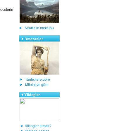
ecelerin
Seattle'in mektubu
♦
Amazonlar
Tarihçilere göre
Mitolojiye göre
♦
Vikingler
Vikingler kimdir?