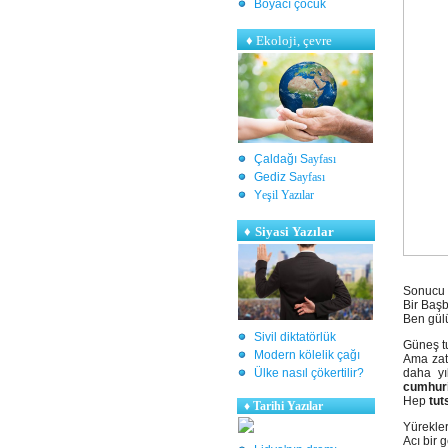
Boyacı çocuk
♦
Ekoloji, çevre
Çaldağı S
ayfası
Gediz S
ayfası
Y
eşil Yazılar
♦
Siyasi Yazılar
Sonucu 
Bir Baş
Ben gül
Sivil diktatörlük
Güneş t
Modern kölelik çağı
Ama zat
Ülke nasıl çökertilir?
daha yı
cumhuri
Hep
tut
♦
Tarihi Yazılar
Yürekler
Acı bir 