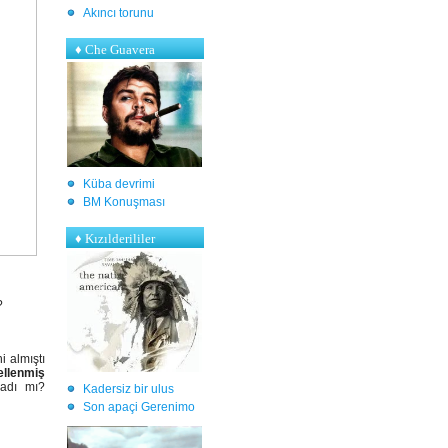
Akıncı torunu
♦ Che Guavera
Küba devrimi
BM Konuşması
♦ Kızılderililer
z?
 almıştı
ellenmiş
madı mı?
Kadersiz bir ulus
S
on apaçi Gerenimo