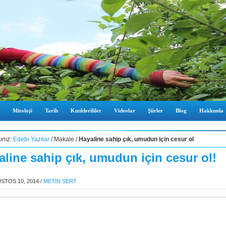
Mitoloji
Tarih
Kızılderililer
Videolar
Şiirler
Blog
Hakkında
ınız:
Edebi Yazılar
/ Makale /
Hayaline sahip çık, umudun için cesur ol
aline sahip çık, umudun için cesur ol!
STOS 10, 2014
/
METİN SERT