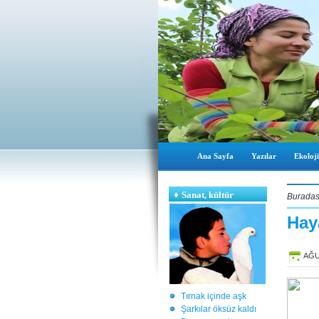
Ana Sayfa
Yazılar
Ekoloji
♦
Sanat, kültür
Buradas
Hay
AĞU
Tırnak içinde aşk
Şarkılar öksüz kaldı