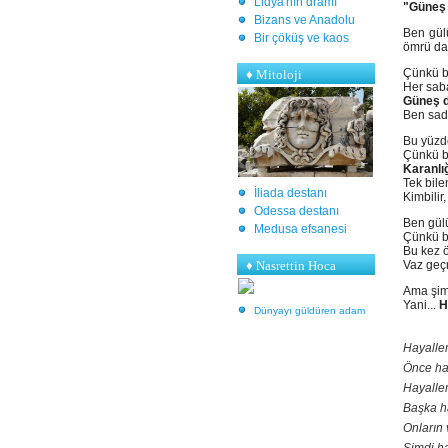
Lidya'nın dramı
"Güneş 
Bizans ve Anadolu
Ben gül
Bir çöküş ve kaos
ömrü da
Çünkü bi
♦
Mitoloji
Her sab
Güneş d
Ben sad
Bu yüzd
Çünkü bi
Karanlı
Tek bile
İliada destanı
Kimbilir,
Odessa destanı
Ben gül
Medusa efsanesi
Çünkü b
Bu kez ö
♦ Nasrettin Hoca
Vaz geç
Ama şim
Yani...
H
Dünyayı güldüren adam
Hayaller
Önce hay
Hayaller
Başka ha
Onların 