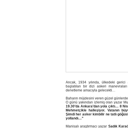
Ancak, 1934 yılında, ülkedeki geric
başlatılan bir dizi askeri manevralar
denetleme amacıyla gelecekti…
Baharın müjdesini veren güzel günlerden 
O günü yakından izlemiş olan yazar Mus
19.30’da Ankara’dan yola çıktı… 8 Nis
Mehmetçikle halleşiyor. Vatanın büyü
Şimdi her asker kimbilir ne tatlı göğü
yollandı…”
Manisalı araştırmacı yazar
Sadık Kara