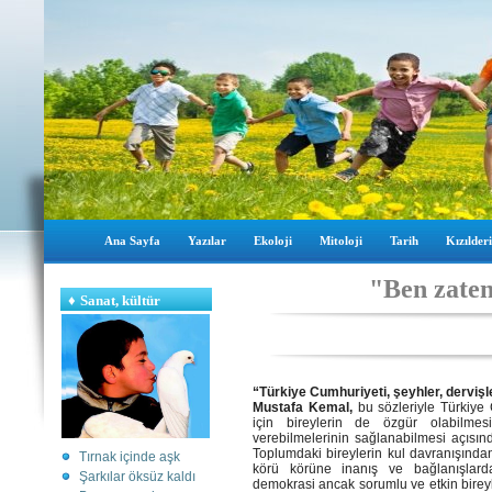
Ana Sayfa
Yazılar
Ekoloji
Mitoloji
Tarih
Kızılderi
"Ben zaten
♦
Sanat, kültür
“Türkiye Cumhuriyeti, şeyhler, dervi
Mustafa Kemal,
bu sözleriyle Türkiye 
için bireylerin de özgür olabilmes
verebilmelerinin sağlanabilmesi açısın
Toplumdaki bireylerin kul davranışından 
Tırnak içinde aşk
körü körüne inanış ve bağlanışlarda
Şarkılar öksüz kaldı
demokrasi ancak sorumlu ve etkin bireyle