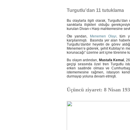
Turgutlu'dan 11 tutuklama
Bu olaylarla ilgili olarak, Turgutlu’da
sanıklarla ilişkileri olduğu gerekçe
kurulan Divan-ı Harp mahkemesine sevk 
Öte yandan,
Menemen Olayı,
tüm yur
karşılanmıştı. Basında yer alan haberler
Turgutlu’danbir heyetin de görev aldığ
Menemen’e giderek, şehit Kubilay’ın m
korunacağı” üzerine ant içme törenine ka
Bu olayın ardından,
Mustafa Kemal
, 2
geçişi sırasında özel tren Turgutlu i
erken saatinde olması ve Cumhurbaşk
istememesine rağmen, istasyon kendis
durmayıp yoluna devam etmişti.
Üçüncü ziyaret: 8 Nisan 19