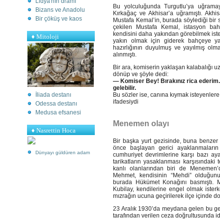
Lidya'nın dramı
Bu yolculuğunda Turgutlu’ya uğramay
Bizans ve Anadolu
Kırkağaç ve Akhisar’a uğramıştı. Akhis
Bir çöküş ve kaos
Mustafa Kemal’in, burada söylediği bir
çekilen Mustafa Kemal, istasyon bah
kendisini daha yakından görebilmek iste
♦
Mitoloji
yakın olmak için giderek bahçeye yak
hazırlığının duyulmuş ve yayılmış olma
alınmıştı.
Bir ara, komiserin yaklaşan kalabalığı 
dönüp ve şöyle dedi:
— Komiser Bey! Bırakınız rica ederim
gelebilir.
İliada destanı
Bu sözler ise, canına kıymak isteyenler
ifadesiydi
Odessa destanı
Medusa efsanesi
Menemen olayı
♦ Nasrettin Hoca
Bir başka yurt gezisinde, buna benzer 
önce başlayan gerici ayaklanmaların b
Dünyayı güldüren adam
cumhuriyet devrimlerine karşı bazı aya
tarikatların yasaklanması karşısındaki
kanlı olanlarından biri de Menemen’de
Mehmet, kendisinin “Mehdi” olduğunu
burada Hükümet Konağını basmıştı. 
Kubilay, kendilerine engel olmak ister
mızrağın ucuna geçirilerek ilçe içinde dol
23 Aralık 1930’da meydana gelen bu ger
tarafından verilen ceza doğrultusunda id