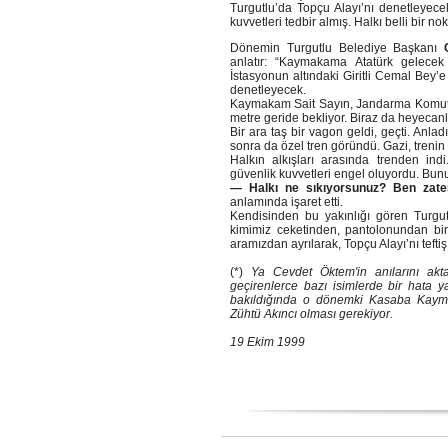
Turgutlu’da Topçu Alayı’nı denetleyece
kuvvetleri tedbir almış. Halkı belli bir 
Dönemin Turgutlu Belediye Başkanı
anlatır: “Kaymakama Atatürk gelecek di
İstasyonun altındaki Giritli Cemal Bey’e a
denetleyecek.
Kaymakam Sait Sayın, Jandarma Komutan
metre geride bekliyor. Biraz da heyecanlı
Bir ara taş bir vagon geldi, geçti. Anlad
sonra da özel tren göründü. Gazi, treni
Halkın alkışları arasında trenden indi.
güvenlik kuvvetleri engel oluyordu. Bunu
— Halkı ne sıkıyorsunuz? Ben zaten
anlamında işaret etti.
Kendisinden bu yakınlığı gören Turgutl
kimimiz ceketinden, pantolonundan bi
aramızdan ayrılarak, Topçu Alayı’nı teftiş 
(*)
Ya Cevdet Öktem'in anılarını ak
geçirenlerce bazı isimlerde bir hata y
bakıldığında o dönemki Kasaba Kayma
Zühtü Akıncı olması gerekiyor.
19 Ekim 1999