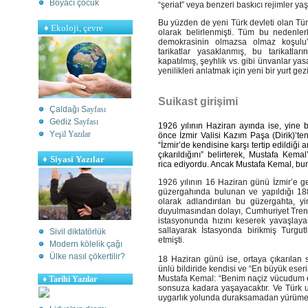
Boyacı çocuk
“şeriat” veya benzeri baskıcı rejimler yaş
Bu yüzden de yeni Türk devleti olan Türki
♦
Ekoloji, çevre
olarak belirlenmişti. Tüm bu nedenlerl
demokrasinin olmazsa olmaz koşulu
tarikatlar yasaklanmış, bu tarikatlar
kapatılmış, şeyhlik vs. gibi ünvanlar y
yenilikleri anlatmak için yeni bir yurt 
Suikast girişimi
Çaldağı S
ayfası
Gediz S
ayfası
1926 yılının Haziran ayında ise, yine
Y
eşil Yazılar
önce İzmir Valisi Kazım Paşa (Dirik)’ten 
“İzmir’de kendisine karşı tertip edildiği
çıkarıldığını” belirterek, Mustafa Kema
♦
Siyasi Yazılar
rica ediyordu. Ancak Mustafa Kemal, bu
1926 yılının 16 Haziran günü İzmir’e g
güzergahında bulunan ve yapıldığı 18
olarak adlandırılan bu güzergahta, yi
duyulmasından dolayı, Cumhuriyet Tren
istasyonunda hızını keserek yavaşlay
sallayarak İstasyonda birikmiş Turgu
Sivil diktatörlük
etmişti.
Modern kölelik çağı
Ülke nasıl çökertilir?
18 Haziran günü ise, ortaya çıkarılan s
ünlü bildiride kendisi ve “En büyük eser
Mustafa Kemal: “Benim naçiz vücudum el
♦
Tarihi Yazılar
sonsuza kadara yaşayacaktır. Ve Türk u
uygarlık yolunda duraksamadan yürüme