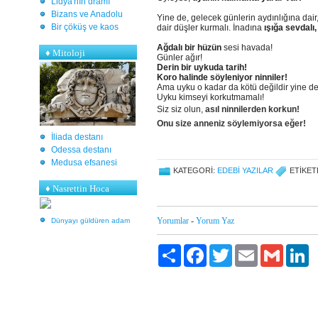
Lidya'nın dramı
Bizans ve Anadolu
Yine de, gelecek günlerin aydınlığına dai
Bir çöküş ve kaos
dair düşler kurmalı. İnadına
ışığa sevdalı
Ağdalı bir hüzün
sesi havada!
♦
Mitoloji
Günler ağır!
Derin bir uykuda tarih!
Koro halinde söyleniyor ninniler!
Ama uyku o kadar da kötü değildir yine d
Uyku kimseyi korkutmamalı!
Siz siz olun,
asıl ninnilerden korkun!
Onu size anneniz söylemiyorsa eğer!
İliada destanı
Odessa destanı
Medusa efsanesi
KATEGORI:
EDEBI YAZILAR
ETIKET
♦ Nasrettin Hoca
Yorumlar
-
Yorum Yaz
Dünyayı güldüren adam
Paylaş
Facebook
Twitter
Email
Gmail
Li