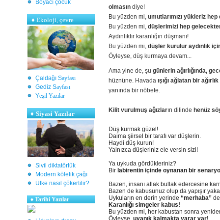
Boyacı çocuk
olmasın
diye!
Bu yüzden mi,
umutlarımızı yükleriz hep
♦
Ekoloji, çevre
Bu yüzden mi,
düşlerimizi hep gelecekt
Aydınlıktır karanlığın düşmanı!
Bu yüzden mi,
düşler kurulur aydınlık içi
Öyleyse, düş kurmaya devam...
Ama yine de, şu
günlerin ağırlığında,
gec
Çaldağı S
ayfası
hüznüne. Havada
ışığı ağlatan bir ağırlık
Gediz S
ayfası
yanında bir nöbete.
Y
eşil Yazılar
Kilit vurulmuş ağızlar
ın dilinde
henüz sö
♦
Siyasi Yazılar
Düş kurmak güzel!
Daima şiirsel bir tarafı var düşlerin.
Haydi düş kurun!
Yalnızca düşleriniz ele versin sizi!
Ya uykuda gördükleriniz?
Sivil diktatörlük
Bir
labirentin içinde oynanan bir senary
Modern kölelik çağı
Ülke nasıl çökertilir?
Bazen, insanı allak bullak edercesine ka
Bazen de kabusunuz olup da yapışır yaka
Uykuların en derin yerinde
“merhaba”
der
♦
Tarihi Yazılar
Karanlığı simgeler kabus!
Bu yüzden mi, her kabustan sonra yenid
Öyleyse,
uyanık kalmakta yarar var!