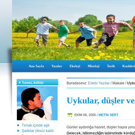
Ana Sayfa
Yazılar
Ekoloji
Mitoloji
Tarih
Kızılderi
♦
Sanat, kültür
Buradasınız:
Edebi Yazılar
/ Makale /
Uyku
Uykular, düşler ve
EKIM 06, 2000 /
METİN SERT
Tırnak içinde aşk
Günler aydınlığa hasret, düşler hayra yor
Şarkılar öksüz kaldı
Gelecek, bilinmezliğin labiretinde körd