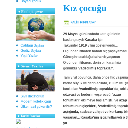
Boyacı çocuk
Kız çocuğu
♦
Ekoloji, çevre
FALIH RIFKI ATAY
29 Mayıs günü
sabahı kara günlerin
başlangıcıydı
Kasaba
için.
Çaldağı S
ayfası
Takvimler
1919
yılını gösteriyordu...
Gediz S
ayfası
O günden itibaren baharı hiç yaşayamadı
Y
eşil Yazılar
Güneşin tutulduğu bahar
dı yaşanan.
O günden itibaren, derin bir karanlığa
♦
Siyasi Yazılar
gömüldü
‘vadedilmiş topraklar’.
Tam 3 yıl boyunca, daha önce hiç yaşama
kadar büyük ve derin acılara, zulüm ve iş
tanık olan
‘vadedilmiş topraklar’
da, artık
gözyaşi
ve
keder
in yeşereceği
“azap
Sivil diktatörlük
tohumları”
ekilmeye başlamıştı. Ve
azap
Modern kölelik çağı
tohumunun çiçekleri, ‘vadedilmiş toprak
Ülke nasıl çökertilir?
açtığında, sadece vahşet ve korkunç bir
♦
Tarihi Yazılar
yaşanan... Kasaba’nın işgal yıllarıydı o 
yıl...