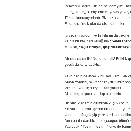
Pencereyi açtım. Bir de ne göreyim? Tam 
almış, sinmiş, oturuyordu ve yavaş yavaş 
Türkçe konuşuyorlardı. Bizim Kasaba’dandı
Fakat etraf ne kadar da olsa karanlıktı.
İyi seçemiyordum ve fısıltılarını da pek iyi
Yalnız bir kaç defa kulağıma
“Şevki Efend
Mutlaka,
“Açık olsaydı, girip saklansayd
Ah ne sersemlik! Ne sersemlik! Belki kap
çocuk da kurtulacaktı...
Yavrucağın ne incecik bir sesi vardı! Ne ka
Aman Yarabbi, ne kadar zayıftı! Omuz başla
Vicdan azabı içindeyim. Yanıyorum!
Aklım hep o çocukta. Hep o çocukta...
Bir büyük adamın ölümüyle küçük çocugun
Kır sakallı ihtiyarı gözümün önünde yere
yerinden süngüleyip yere serdikleri delika
Ama bunlardan hiç biri o çocugun ölümü k
Yavrucak,
“Teslim, teslim!”
diye de bağırd