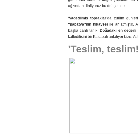
ağzından dinliyoruz bu dehşeti de.
‘
Vadedilmiş topraklar’
da zulüm günleri
“papatya”nın hikayesi
ile anlatmıştık. 
başka canlı tanık.
Doğadaki en değerli 
katledilişini bir Kasabalı anlatıyor bize. Ad
'Teslim, teslim!