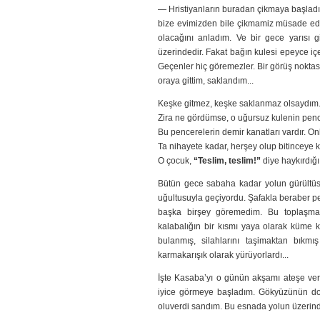
— Hristiyanların buradan çikmaya başladık
bize evimizden bile çikmamiz müsade edil
olacağını anladım. Ve bir gece yarısı g
üzerindedir. Fakat bağın kulesi epeyce içe
Geçenler hiç göremezler. Bir görüş noktası
oraya gittim, saklandım...
Keşke gitmez, keşke saklanmaz olsaydım
Zira ne gördümse, o uğursuz kulenin pe
Bu pencerelerin demir kanatları vardır. On
Ta nihayete kadar, herşey olup bitinceye k
O çocuk,
“Teslim, teslim!”
diye haykırdığı
Bütün gece sabaha kadar yolun gürültüsün
uğultusuyla geçiyordu. Şafakla beraber
başka birşey göremedim. Bu toplaşma
kalabalığın bir kısmı yaya olarak küme 
bulanmış, silahlarını taşimaktan bıkmı
karmakarışık olarak yürüyorlardı...
İşte Kasaba’yı o günün akşamı ateşe ver
iyice görmeye başladım. Gökyüzünün doğu 
oluverdi sandım. Bu esnada yolun üzerindek