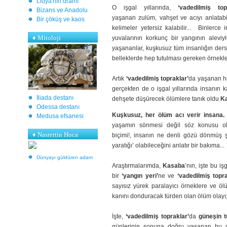
Lidya'nın dramı
O işgal yıllarında,
‘vadedilmiş top
Bizans ve Anadolu
yaşanan zulüm, vahşet ve acıyı anlatabi
Bir çöküş ve kaos
kelimeler yetersiz kalabilir... Binlerce
♦
Mitoloji
yuvalarının korkunç bir yangının alev
yaşananlar, kuşkusuz tüm insanlığın der
belleklerde hep tutulması gereken örnekle
Artık
‘vadedilmiş topraklar’
da yaşanan 
gerçekten de o işgal yıllarında insanın
İliada destanı
dehşete düşürecek ölümlere tanık oldu
Ka
Odessa destanı
Kuşkusuz, her ölüm acı verir insana.
Medusa efsanesi
yaşamın sönmesi değil söz konusu ol
♦ Nasrettin Hoca
biçimi!, insanın ne denli gözü dönmüş ş
yaratığı’ olabileceğini anlatır bir bakıma...
Dünyayı güldüren adam
Araştırmalarımda,
Kasaba
’nın, işte bu i
bir
‘yangın yeri’
ne ve
‘vadedilmiş topra
sayısız yürek paralayıcı örneklere ve ölü
kanını donduracak türden olan ölüm olayı
İşte,
‘vadedilmiş topraklar’
da
güneşin t
günlerinin sonuna doğru yaşanan bu de