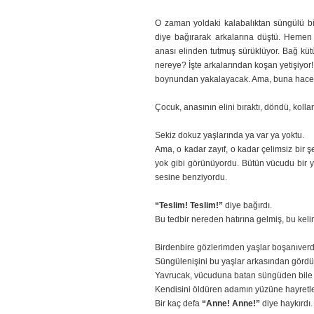
O zaman yoldaki kalabalıktan süngülü bir
diye bağırarak arkalarına düştü. Hemen k
anası elinden tutmuş sürüklüyor. Bağ küt
nereye? İşte arkalarından koşan yetişiyor! 
boynundan yakalayacak. Ama, buna hacet 
Çocuk, anasının elini bıraktı, döndü, kollar
Sekiz dokuz yaşlarında ya var ya yoktu.
Ama, o kadar zayıf, o kadar çelimsiz bir şey
yok gibi görünüyordu. Bütün vücudu bir yap
sesine benziyordu.
“Teslim! Teslim!”
diye bağırdı.
Bu tedbir nereden hatırına gelmiş, bu kel
Birdenbire gözlerimden yaşlar boşanıverd
Süngülenişini bu yaşlar arkasından görd
Yavrucak, vücuduna batan süngüden bile
Kendisini öldüren adamın yüzüne hayretl
Bir kaç defa
“Anne! Anne!”
diye haykırdı.