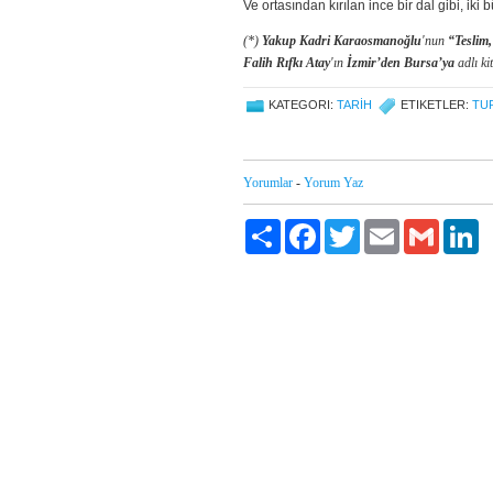
Ve ortasından kırılan ince bir dal gibi, iki 
(*)
Yakup Kadri Karaosmanoğlu
'nun
“Teslim,
Falih Rıfkı Atay
'ın
İzmir’den Bursa’ya
adlı ki
KATEGORI:
TARIH
ETIKETLER:
TU
Yorumlar
-
Yorum Yaz
Paylaş
Facebook
Twitter
Email
Gmail
Li