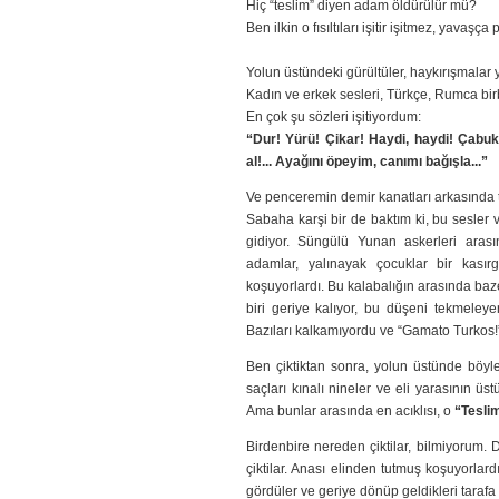
Hiç “teslim” diyen adam öldürülür mü?
Ben ilkin o fısıltıları işitir işitmez, yavaş
Yolun üstündeki gürültüler, haykırışmalar
Kadın ve erkek sesleri, Türkçe, Rumca birb
En çok şu sözleri işitiyordum:
“Dur! Yürü! Çikar! Haydi, haydi! Çabuk!
al!... Ayağını öpeyim, canımı bağışla...”
Ve penceremin demir kanatları arkasında tir 
Sabaha karşi bir de baktım ki, bu sesler v
gidiyor. Süngülü Yunan askerleri arası
adamlar, yalınayak çocuklar bir kasır
koşuyorlardı. Bu kalabalığın arasında ba
biri geriye kalıyor, bu düşeni tekmeleyer
Bazıları kalkamıyordu ve “Gamato Turkos!”
Ben çiktiktan sonra, yolun üstünde böyl
saçları kınalı nineler ve eli yarasının üst
Ama bunlar arasında en acıklısı, o
“Teslim
Birdenbire nereden çiktilar, bilmiyorum. 
çiktilar. Anası elinden tutmuş koşuyorlar
gördüler ve geriye dönüp geldikleri taraf