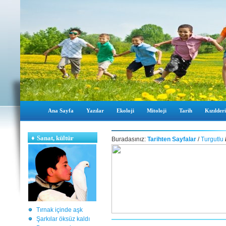
Ana Sayfa
Yazılar
Ekoloji
Mitoloji
Tarih
Kızılderi
♦
Sanat, kültür
Buradasınız:
Tarihten Sayfalar
/
Turgutlu
Tırnak içinde aşk
Şarkılar öksüz kaldı