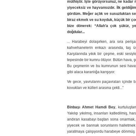
müthiştir. İşte görüyorsunuz, ne kadar 
yiyeceksiz ve hayvansızdır. İlk geldiğim
gördüm. Meğer açlık ve susuzluktan se
biraz ekmek ve su koyduk, küçük bir çoc
bize dönerek: “Allah’a çok şükür, y
doğdular...
... Harabeyi dolaşırken, ara sıra perişa
kahvehanelerin enkazı arasında, taş üs
Karşılarında yıkık bir çeşme, eski sesiy
tepesinde bir kumru ötüyor. Bütün hava, şu
Bu çeşmenin ve bu kumrunun sesi havayı b
gibi alaca karanlığa karışıyor.
Ve gece, yavrularını paçavraları içinde 
kovukları ve külleri arasına çekti...”
Binbaşı Ahmet Hamdi Bey
, kurtuluşt
Yakılıp yıkılmış, insanları katledilmiş, h
andıran kasabayı baştan sona onarmak, 
yiyecek ve barınak sorunlarını halletmek
yaratmaya çalışıyordu harabeye dönmüş K