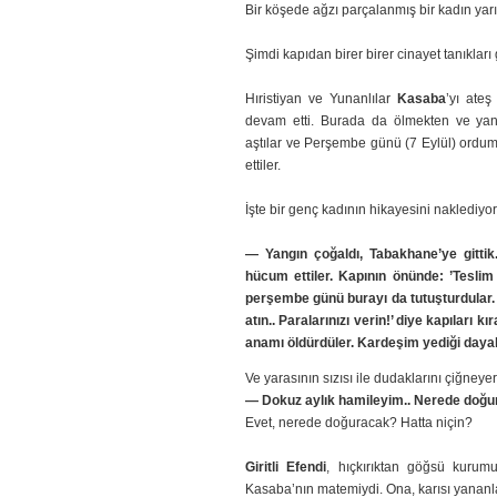
Bir köşede ağzı parçalanmış bir kadın yar
Şimdi kapıdan birer birer cinayet tanıkları g
Hıristiyan ve Yunanlılar
Kasaba
’yı ate
devam etti. Burada da ölmekten ve yanm
aştılar ve Perşembe günü (7 Eylül) ordu
ettiler.
İşte bir genç kadının hikayesini naklediyo
— Yangın çoğaldı, Tabakhane’ye gittik
hücum ettiler. Kapının önünde: ’Teslim 
perşembe günü burayı da tutuşturdular.
atın.. Paralarınızı verin!’ diye kapıları 
anamı öldürdüler. Kardeşim yediği dayak
Ve yarasının sızısı ile dudaklarını çiğneye
— Dokuz aylık hamileyim.. Nerede doğu
Evet, nerede doğuracak? Hatta niçin?
Giritli Efendi
, hıçkırıktan göğsü kurum
Kasaba’nın matemiydi. Ona, karısı yananlar