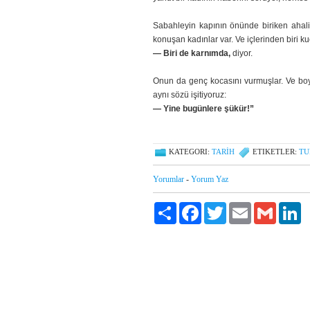
Sabahleyin kapının önünde biriken ahali
konuşan kadınlar var. Ve içlerinden biri k
— Biri de karnımda,
diyor.
Onun da genç kocasını vurmuşlar. Ve bo
aynı sözü işitiyoruz:
— Yine bugünlere şükür!”
KATEGORI:
TARIH
ETIKETLER:
TU
Yorumlar
-
Yorum Yaz
Paylaş
Facebook
Twitter
Email
Gmail
Li