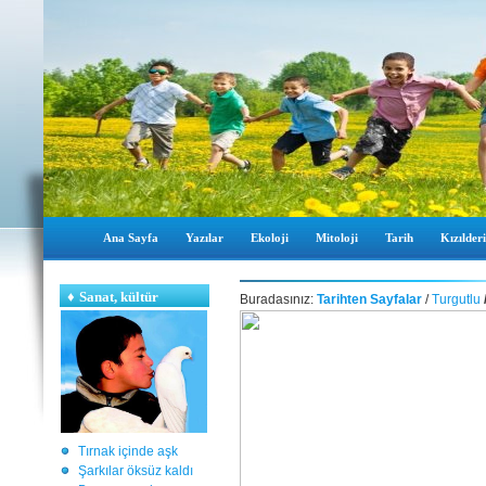
Ana Sayfa
Yazılar
Ekoloji
Mitoloji
Tarih
Kızılderi
♦
Sanat, kültür
Buradasınız:
Tarihten Sayfalar
/
Turgutlu
Tırnak içinde aşk
Şarkılar öksüz kaldı