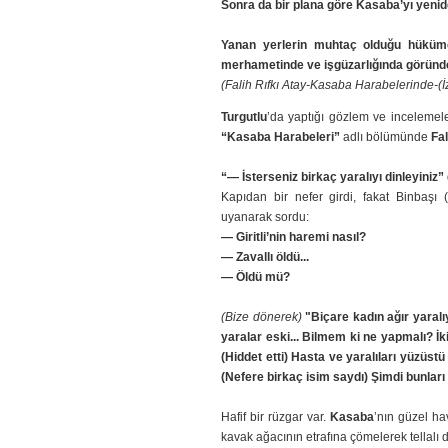
Sonra da bir plana göre Kasaba’yı yenide
Yanan yerlerin muhtaç olduğu hüküme
merhametinde ve işgüzarlığında göründe
(Falih Rıfkı Atay-Kasaba Harabelerinde-(İ
Turgutlu
’da yaptığı gözlem ve incelemeler
“Kasaba Harabeleri”
adlı bölümünde
Fal
“— İsterseniz birkaç yaralıyı dinleyiniz”
Kapıdan bir nefer girdi, fakat Binbaşı
uyanarak sordu:
— Giritli’nin haremi nasıl?
— Zavallı öldü...
— Öldü mü?
(Bize dönerek)
"Biçare kadın ağır yaralıy
yaralar eski... Bilmem ki ne yapmalı? İk
(Hiddet etti) Hasta ve yaralıları yüzüst
(Nefere birkaç isim saydı) Şimdi bunları 
Hafif bir rüzgar var.
Kasaba
’nın güzel ha
kavak ağacının etrafına çömelerek tellalı di