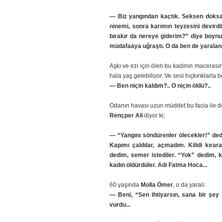
— Biz yangından kaçtık. Seksen doksan 
ninemi, sonra karımın teyzesini devirdi
bırakır da nereye giderim?” diye boynum
müdafaaya uğraştı. O da ben de yaralandı
Aşkı ve ırzı için ölen bu kadının maceras
hala yaş gelebiliyor. Ve sesi hıçkırıklarla 
— Ben niçin kaldım?.. O niçin öldü?..
Odanın havası uzun müddet bu facia ile dolu
Rençper Ali
diyor ki;
— “Yangını söndürenler ölecekler!” dedi
Kapımı çaldılar, açmadım. Kilidi kırar
dedim, semer istediler. “Yok” dedim, ku
kadın öldürdüler. Adı Fatma Hoca...
60 yaşında
Molla Ömer
, o da yaralı:
— Beni, “Sen ihtiyarsın, sana bir şey 
vurdu...