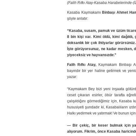
(Falih Rıfkı Atay-Kasaba Harabelerinde-(İ
Kasaba Kaymakamı
Binbaşı Ahmet Ha
şöyle anlatır:
“Kasaba, susam, pamuk ve üzüm ticaret
8 bin kişi var. Kimi öldü, kimi dağıldı,
doksanlık bir çok ihtiyarlar görürsünüz.
İşte görüyorsunuz, ne kadar mesken, dü
yiyeceksiz ve hayvansızdır.”
Falih Rıfkı Atay,
Kaymakam Binbaşı A
bayındır bir yer haline getirmek ve yeni
yazar:
“Kaymakam Bey bizi yeni inşaata götürdü
ceset çıkaran esirler, öbür tarafta eğre
çalışıldığını görmediğimiz için, Kasaba
hususiyeti şundadır ki, Kasabalıların ızdır
Halkı yedirmek ve yatırmak! Ve bunun içi
— Bir çekiç, bir keser bulmak için ya
alıyorum. Fikrim, önce Kasaba haricinde 