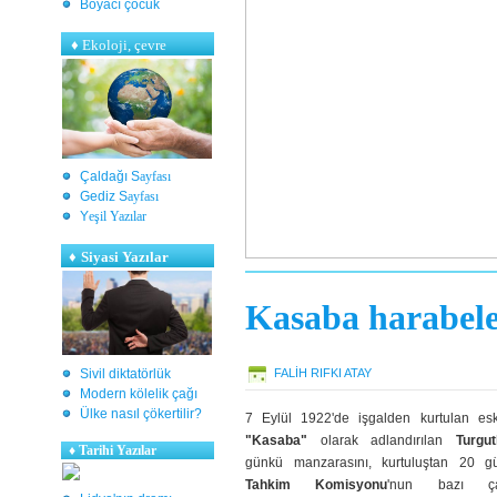
Boyacı çocuk
♦
Ekoloji, çevre
Çaldağı S
ayfası
Gediz S
ayfası
Y
eşil Yazılar
♦
Siyasi Yazılar
Kasaba
harabele
Sivil diktatörlük
FALIH RIFKI ATAY
Modern kölelik çağı
Ülke nasıl çökertilir?
7 Eylül 1922'de işgalden kurtulan esk
"Kasaba"
olarak adlandırılan
Turgut
♦
Tarihi Yazılar
günkü manzarasını, kurtuluştan 20 g
Tahkim Komisyonu
'nun bazı çal