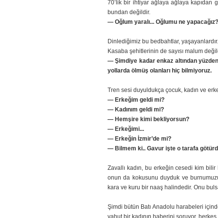
70’lik bir ihtiyar ağlaya ağlaya kapıdan 
bundan değildir.
— Oğlum yaralı... Oğlumu ne yapacağız
Dinlediğimiz bu bedbahtlar, yaşayanlardır
Kasaba şehitlerinin de sayısı malum değil
— Şimdiye kadar enkaz altından yüzden 
yollarda ölmüş olanları hiç bilmiyoruz.
Tren sesi duyuldukça çocuk, kadın ve erke
— Erkeğim geldi mi?
— Kadınım geldi mi?
— Hemşire kimi bekliyorsun?
— Erkeğimi...
— Erkeğin İzmir’de mi?
— Bilmem ki.. Gavur işte o tarafa götürdü
Zavallı kadın, bu erkeğin cesedi kim bili
onun da kokusunu duyduk ve burnumuzu tık
kara ve kuru bir naaş halindedir. Onu buls
Şimdi bütün Batı Anadolu harabeleri içinde
yahut bir kadının haberini soruyor, herkes bi