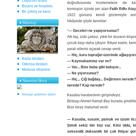
Lidya'nın dramı
doğrultusunda incelemelere de ka
Bizans ve Anadolu
komisyon içinde yer alan
Falih Rıfkı Atay
Bir çöküş ve kaos
1922 gününü kendi gözlemiyle anlat
hikâyede şöyle tanımlar:
♦
Mitoloji
“
— Geceleri ne yapıyorsunuz?
Altı taş, üstü çatısız, yıkık bir duvarın köşe
çocuk başı daha çıkıyor. İhtiyar kadın, kem
yaralı ellerini açarak cevap verdi:
— Hiç, kuru toprağın üzerinde ağlaşıyor
İliada destanı
— Kaymakamınız var mı?
Odessa destanı
— Var... Bize baba gibi bakıyor...
Medusa efsanesi
— Ne yiyorsunuz?
— Hiç... Çiğ buğday... Değirmen nerede
♦ Nasrettin Hoca
nerede? Kap nerede?
Dünyayı güldüren adam
Kasaba harabesinin girişindeyiz.
Binbaşı Ahmet Hamdi Bey burada şimdilik
Bize biraz malumat verdi:
— Kasaba, susam, pamuk ve üzüm ticare
Şimdi sekiz bin kişi var. Kimi öldü, ki
seksenlik doksanlık bir çok ihtiyar gö