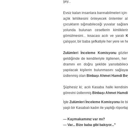
şey...
Evsiz kalan insanlara barınabilmeleri için 
açlık tehlikesini önleyecek önlemler a
çocukların sığınabileceği yuvalar sağlanm
yolunda bulunan cesetlerin kimlikleri
gömülmesini... kısacası acılı ve yaralı
K
çalışıyor, bir baba şefkatiyle her yere ve 
Zulümleri İnceleme Komisyonu
gözlem
geldiğinde de kendileriyle ilgilenen, he
dramını en doğru şekilde yansıtabilece
yapılacak kişilerin bulunmasını sağl
üstlenmiş olan
Binbaşı Ahmet Hamdi Be
Şüphesiz ki; acılı Kasaba halkı kendi
görevini üstlenmiş
Binbaşı Ahmet Hamdi
İşte
Zulümleri İnceleme Komisyonu
ile b
yaşlı bir Kasabalı kadın ile yaptığı röportaj
— Kaymakamınız var mı?
— Var... Bize baba gibi bakıyor...”