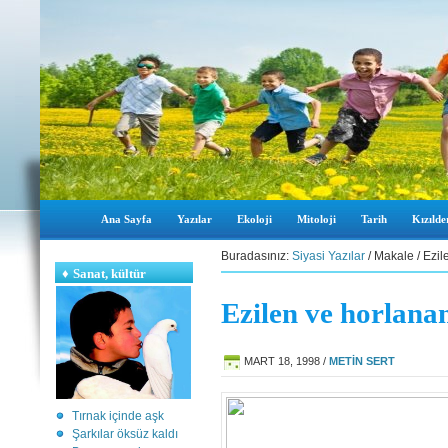
Ana Sayfa
Yazılar
Ekoloji
Mitoloji
Tarih
Kızılder
Buradasınız:
Siyasi Yazılar
/ Makale / Ezil
♦
Sanat, kültür
Ezilen ve horlana
MART 18, 1998
/
METİN SERT
Tırnak içinde aşk
Şarkılar öksüz kaldı