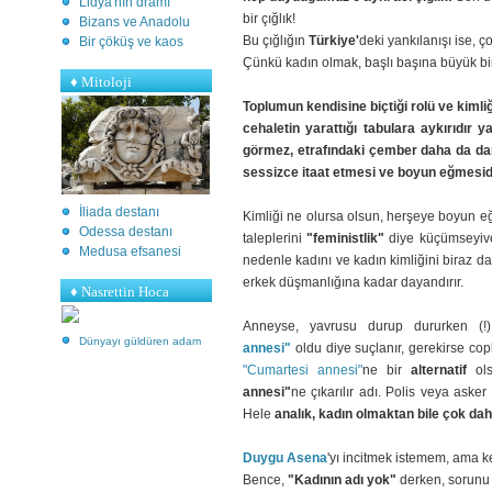
Lidya'nın dramı
bir çığlık!
Bizans ve Anadolu
Bu çığlığın
Türkiye'
deki yankılanışı ise, ç
Bir çöküş ve kaos
Çünkü kadın olmak, başlı başına büyük bir
♦
Mitoloji
Toplumun kendisine biçtiği rolü ve kim
cehaletin yarattığı tabulara aykırıdır 
görmez, etrafındaki çember daha da dar
sessizce itaat etmesi ve boyun eğmesidi
İliada destanı
Kimliği ne olursa olsun, herşeye boyun eğ
Odessa destanı
taleplerini
"feministlik"
diye küçümseyive
Medusa efsanesi
nedenle kadını ve kadın kimliğini biraz da 
erkek düşmanlığına kadar dayandırır.
♦ Nasrettin Hoca
Anneyse, yavrusu durup dururken (
Dünyayı güldüren adam
annesi"
oldu diye suçlanır, gerekirse co
"Cumartesi annesi"
ne
bir
alternatif
ol
annesi"
ne çıkarılır adı. Polis veya aske
Hele
analık, kadın olmaktan bile çok da
Duygu Asena
'yı incitmek istemem, ama 
Bence,
"Kadının adı yok"
derken, sorunu 