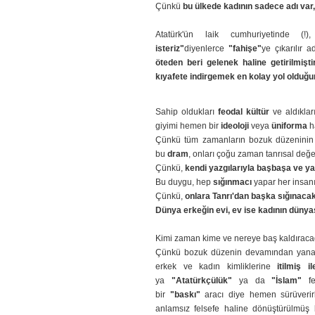
Çünkü
bu ülkede kadının sadece adı var,
Atatürk'ün laik cumhuriyetinde (
isteriz"
diyenlerce
"fahişe"
ye çıkarılır 
öteden beri gelenek haline getirilmişti
kıyafete indirgemek en kolay yol olduğun
Sahip oldukları
feodal kültür
ve aldıklar
giyimi hemen bir
ideoloji
veya
üniforma
ha
Çünkü tüm zamanların bozuk düzeninin ya
bu
dram
, onları çoğu zaman tanrısal değ
Çünkü,
kendi yazgılarıyla başbaşa ve yal
Bu duygu, hep
sığınmacı
yapar her insan
Çünkü,
onlara Tanrı'dan başka sığınacak
Dünya erkeğin evi, ev ise kadının dünyas
Kimi zaman kime ve nereye baş kaldıracağ
Çünkü bozuk düzenin devamından yana ol
erkek ve kadın kimliklerine
itilmiş i
ya
"Atatürkçülük"
ya da
"İslam"
fel
bir
"baskı"
aracı diye hemen sürüverirle
anlamsız felsefe haline dönüştürülmüş b