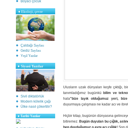
Boyacı çocuk
♦
Ekoloji, çevre
Çaldağı S
ayfası
Gediz S
ayfası
Y
eşil Yazılar
♦
Siyasi Yazılar
Ulusların uzak dünyaları keşfe çıktığı, 
tanımladığımız bugünkü
bilim ve teknol
Sivil diktatörlük
hala
"bize layık olduğumuz yeri, bize
Modern kölelik çağı
duyurmaya çalışması ne kadar acı ve ibret
Ülke nasıl çökertilir?
Hiçbir kitap, bugünün dünyasına gelincey
♦
Tarihi Yazılar
bitiremez.
Bugün duyulan bu çığlık, aslı
hep duyduğumuz o aynı acı çığlık!
Son de