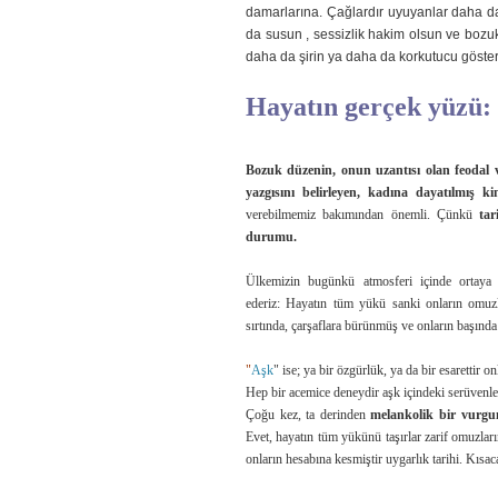
damarlarına. Çağlardır uyuyanlar daha da
da susun , sessizlik hakim olsun ve bozu
daha da şirin ya daha da korkutucu göstere
Hayatın gerçek yüzü: 
Bozuk düzenin, onun uzantısı olan feodal v
yazgısını belirleyen, kadına dayatılmış kim
verebilmemiz bakımından önemli. Çünkü
ta
durumu.
Ülkemizin bugünkü atmosferi içinde ortaya k
ederiz: Hayatın tüm yükü sanki onların omuz
sırtında, çarşaflara bürünmüş ve onların başında 
"
Aşk
" ise; ya bir özgürlük, ya da bir esarettir o
Hep bir acemice deneydir aşk içindeki serüvenle
Çoğu kez, ta derinden
melankolik bir vurgu
Evet, hayatın tüm yükünü taşırlar zarif omuzlar
onların hesabına kesmiştir uygarlık tarihi. Kısac