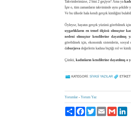
Takvimlerimizse, 2 bini 2 geçiyor! Ama ya
kadı
İşte o, tüm zamanların takviminde aynı şekilde y
Ve bu ülkede hala kendi gerçek kimliğini bulabil
Öyleyse, hayatın gerçek yüzünü görebilmek için, 
uygarlıkların en temel ölçüsü olmuştur kad
nedeni olmuştur kendilerine dayatılmış y
görebilmek için, ekonomik sistemlerin, sosyal d
da
burjuva
değerlerin kadına biçtiği rol ve kim
Çünkü,
kadınların kendilerine dayatılmış o ya
KATEGORI:
SIYASI YAZILAR
ETIKET
Yorumlar
-
Yorum Yaz
Paylaş
Facebook
Twitter
Email
Gmail
Li