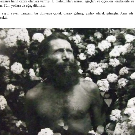
rzan'a hafif cezalı olanları vermiş. O mahkumları alarak, ağaçları ve çiçekleri tenekelerle su 
ır. Tüm yollara da ağaç dikmiştir.
i yeşili seven
Tarzan
, bu dünyaya çıplak olarak gelmiş, çıplak olarak gitmiştir. Ama adı 
ektir.