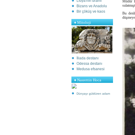
Lidya'nın dramı
Müdür Ta
sulatmışt
Bizans ve Anadolu
Bir çöküş ve kaos
Bu denl
düşmeyec
♦
Mitoloji
İliada destanı
Odessa destanı
Medusa efsanesi
♦ Nasrettin Hoca
Dünyayı güldüren adam