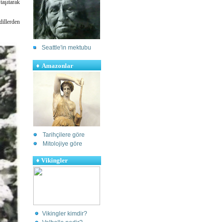
taşıtarak
dillerden
Seattle'in mektubu
♦
Amazonlar
Tarihçilere göre
Mitolojiye göre
♦
Vikingler
Vikingler kimdir?