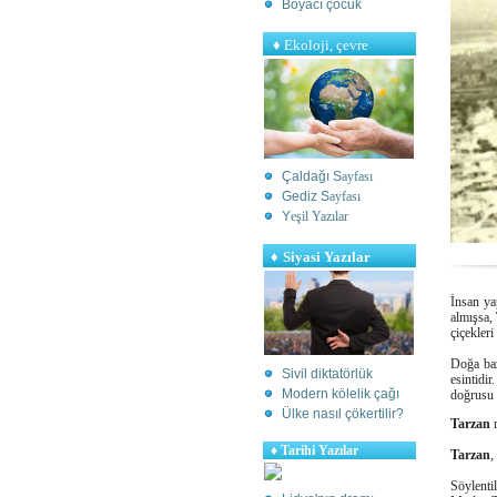
Boyacı çocuk
♦
Ekoloji, çevre
Çaldağı S
ayfası
Gediz S
ayfası
Y
eşil Yazılar
♦
Siyasi Yazılar
İnsan ya
almışsa,
çiçekler
Doğa baz
Sivil diktatörlük
esintidir
Modern kölelik çağı
doğrusu y
Ülke nasıl çökertilir?
Tarzan
r
♦
Tarihi Yazılar
Tarzan
,
Söylenti