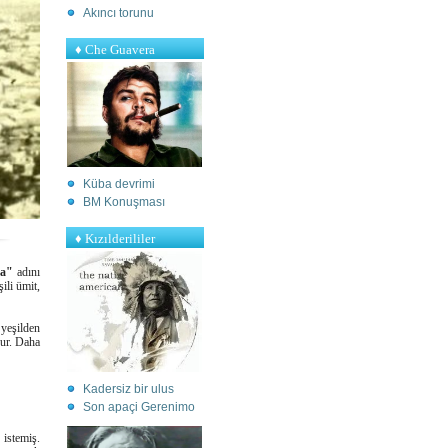
Akıncı torunu
♦ Che Guavera
Küba devrimi
BM Konuşması
♦ Kızılderililer
sa"
adını
ili ümit,
 yeşilden
dur. Daha
Kadersiz bir ulus
S
on apaçi Gerenimo
istemiş.