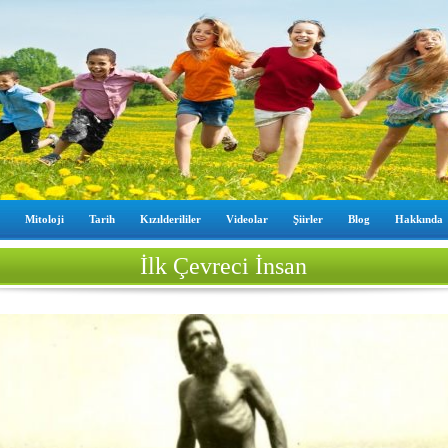
Mitoloji
Tarih
Kızılderililer
Videolar
Şiirler
Blog
Hakkında
İlk Çevreci İnsan