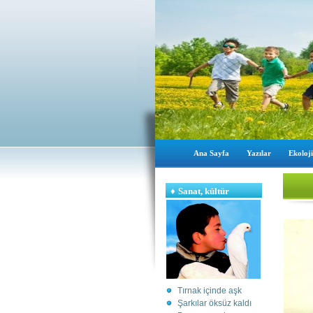
Ana Sayfa
Yazılar
Ekoloji
♦
Sanat, kültür
Tırnak içinde aşk
Şarkılar öksüz kaldı