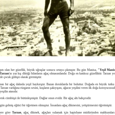
pıtı olan her güzellik, büyük uğraşlar sonucu ortaya çıkmıştır. Bu gün Manisa,
"Yeşil Mani
Tarzan
'ın yaz kış diktiği fidanların ağaç olmasındandır. Doğa en katıksız güzelliktir. Tarzan yeş
i de çocuk gülüşü olarak görmüştür.
an bir ağaç dalında yeşil haykırıştır. Bazan doruklarda bir buluttur. Doğada en büyük tutku
. Tarzan varlığına rüzgarın sesini, kuşların şakıyışını, ağacın yeşilini veren ilk doğa koruyucusu
eşilin atasıdır.
enk cümbüşü ile bütünleşmiştir. Dağlar onun evidir. Bir ağaç altı bahçesidir.
 gün gelmiş eğitici bir öğretmen olmuştur. İnsanlara ağaç dikmesini, yetiştirmesini öğretmiştir.
lere göre
Tarzan
, ağaç dikmek, ağaçları sulamak için hapishane müdüründen mahkumları 