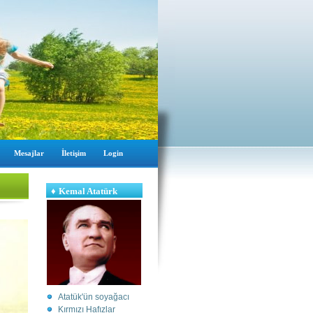
Mesajlar
İletişim
Login
♦
Kemal Atatürk
Atatük'ün soyağacı
Kırmızı Hafızlar