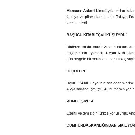
Manastır Askeri Lisesi
yıllarından kala
fasulye ve pilav olarak kaldı. Tatlıya dü
tercih ederdi.
BAŞUCU KİTABI "ÇALIKUŞU'YDU"
Binlerce kitabı vardı. Ama bunların ar
başucundan ayırmadı..
Reşat Nuri Günt
gün rasgele bir yerinden acar, birkaç sayf
ÖLÇÜLERİ
Boyu 1.74 idi. Hayatının son dönemlerine 
46'ya kadar düşmüştü. 43 numara siyah ru
RUMELİ ŞİVESİ
Özenli ve temiz bir Türkçe konuşurdu. Anca
CUMHURBAŞKANLIĞINDAN SIKILIYO