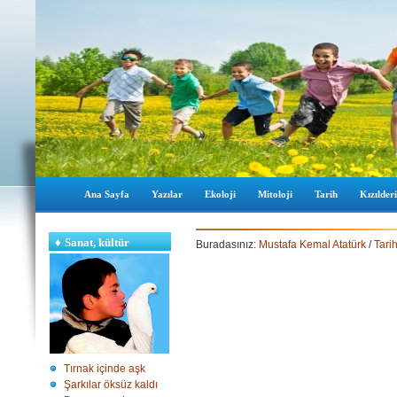
Ana Sayfa
Yazılar
Ekoloji
Mitoloji
Tarih
Kızılderi
♦
Sanat, kültür
Buradasınız:
Mustafa Kemal Atatürk
/
Tari
Tırnak içinde aşk
Şarkılar öksüz kaldı