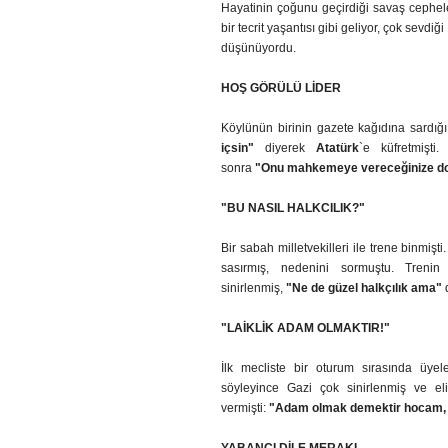
Hayatinin çoğunu geçirdiği savaş cephel
bir tecrit yaşantısı gibi geliyor, çok sevd
düşünüyordu.
HOŞ GÖRÜLÜ LİDER
Köylünün birinin gazete kağıdına sardığı
içsin"
diyerek
Atatürk
`e küfretmişti
sonra
"Onu mahkemeye vereceğinize doğ
"BU NASIL HALKCILIK?"
Bir sabah milletvekilleri ile trene binmiş
sasırmış, nedenini sormuştu. Trenin
sinirlenmiş,
"Ne de güzel halkçılık ama"
d
"LAİKLİK ADAM OLMAKTIR!"
İlk mecliste bir oturum sırasında üyel
söyleyince Gazi çok sinirlenmiş ve el
vermişti:
"Adam olmak demektir hocam,