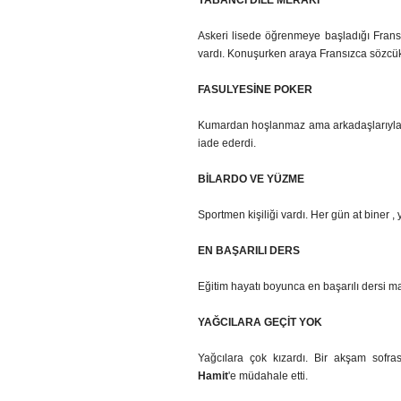
YABANCI DİLE MERAKI
Askeri lisede öğrenmeye başladığı Fransızc
vardı. Konuşurken araya Fransızca sözcükl
FASULYESİNE POKER
Kumardan hoşlanmaz ama arkadaşlarıyla 
iade ederdi.
BİLARDO VE YÜZME
Sportmen kişiliği vardı. Her gün at biner 
EN BAŞARILI DERS
Eğitim hayatı boyunca en başarılı dersi mat
YAĞCILARA GEÇİT YOK
Yağcılara çok kızardı. Bir akşam sofra
Hamit
'e müdahale etti.