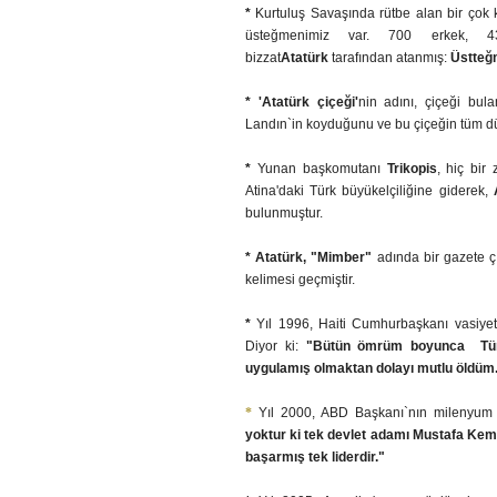
*
Kurtuluş Savaşında rütbe alan bir çok 
üsteğmenimiz var. 700 erkek, 43
bizzat
Atatürk
tarafından atanmış:
Üstteğ
*
'Atatürk çiçeği'
nin adını, çiçeği bul
Landın`in koyduğunu ve bu çiçeğin tüm dün
*
Yunan başkomutanı
Trikopis
, hiç bi
Atina'daki Türk büyükelçiliğine giderek,
bulunmuştur.
*
Atatürk,
"Mimber"
adında bir gazete ç
kelimesi geçmiştir.
*
Yıl 1996, Haiti Cumhurbaşkanı vasiyeti
Diyor ki:
"Bütün ömrüm boyunca Türki
uygulamış olmaktan dolayı mutlu öldüm
*
Yıl 2000, ABD Başkanı`nın milenyum 
yoktur ki tek devlet adamı Mustafa Kemal 
başarmış tek liderdir."