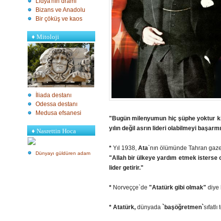
Lidya'nın dramı
Bizans ve Anadolu
Bir çöküş ve kaos
♦
Mitoloji
İliada destanı
Odessa destanı
Medusa efsanesi
"Bugün milenyumun hiç şüphe yoktur ki
yılın değil asrın lideri olabilmeyi başarmı
♦ Nasrettin Hoca
*
Yıl 1938,
Ata
`nın ölümünde Tahran gazete
Dünyayı güldüren adam
"Allah bir ülkeye yardım etmek isterse
lider getirir."
*
Norveççe`de
"Atatürk gibi olmak"
diye 
*
Atatürk,
dünyada
`başöğretmen`
sıfatlı 