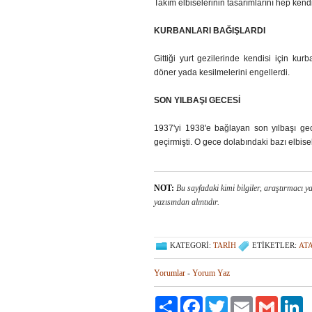
Takım elbiselerinin tasarımlarını hep kend
KURBANLARI BAĞIŞLARDI
Gittiği yurt gezilerinde kendisi için ku
döner yada kesilmelerini engellerdi.
SON YILBAŞI GECESİ
1937'yi 1938'e bağlayan son yılbaşı gec
geçirmişti. O gece dolabındaki bazı elbise
NOT:
Bu sayfadaki kimi bilgiler, araştırmacı 
yazısından alıntıdır.
KATEGORI:
TARIH
ETIKETLER:
AT
Yorumlar
-
Yorum Yaz
Paylaş
Facebook
Twitter
Email
Gmail
Li