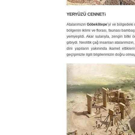
YERYÜZÜ CENNETi
Atalarımızın
Göbeklitepe
’yi ve bölgedeki 
bölgenin iklimi ve florası, faunası bamba
yemyeşildi. Akar sularıyla, zengin bitki 
gibiydi. Neolitik çağ insanları atalarımızın
dini yapıların yakınında ikamet ettikle
geçişimizle ilgili bilgilerimizin doğru olm