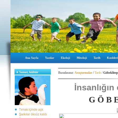
Ana Sayfa
Yazılar
Ekoloji
Mitoloji
Tarih
Kızılderi
♦
Sanat, kültür
Buradasınız:
Araştırmalar
/
Tarih
/
Göbeklitep
İnsanlığın 
G Ö B E
Tırnak içinde aşk
Şarkılar öksüz kaldı