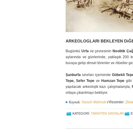
ARKEOLOGLARI BEKLEYEN DiĞ
Bugünkü
Urfa
ve çevresinin
Neolitik Ça
aylarında ve günlerinde, yaklaşık 200 k
buraya gelip dinsel törenler ve ritüeller ge
Şanlıurfa
sınırları içerisinde
Göbekli Tep
Tepe, Sefer Tepe
ve
Hamzan Tepe
gibi
yapılacak arkeolojik kazı çalışmalarıyla,
ortaya çıkarılmayı bekliyor.
Kaynak:
Nasuh Mahruki
/
Resimler:
Zeka
KATEGORI:
TARIHTEN SAYFALAR
E