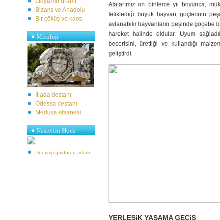
Lidya'nın dramı
Atalarımız on binlerce yıl boyunca, müke
Bizans ve Anadolu
tetiklediği büyük hayvan göçlerinin peşi
Bir çöküş ve kaos
avlanabilir hayvanların peşinde göçebe bi
hareket halinde oldular. Uyum sağladıkl
♦
Mitoloji
becerisini, ürettiği ve kullandığı malze
geliştirdi.
İliada destanı
Odessa destanı
Medusa efsanesi
♦ Nasrettin Hoca
Dünyayı güldüren adam
YERLEŞiK YAŞAMA GEÇiŞ