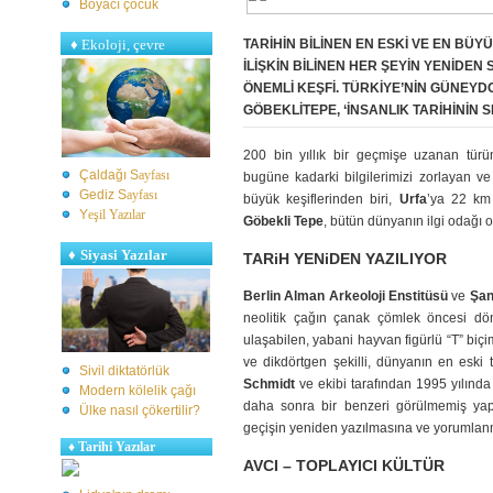
Boyacı çocuk
♦
Ekoloji, çevre
TARIHIN BILINEN EN ESKI VE EN BÜY
ILIŞKIN BILINEN HER ŞEYIN YENIDE
ÖNEMLI KEŞFI. TÜRKIYE’NIN GÜNE
GÖBEKLITEPE, ‘İNSANLIK TARIHININ 
200 bin yıllık bir geçmişe uzanan tü
Çaldağı S
ayfası
bugüne kadarki bilgilerimizi zorlayan ve a
Gediz S
ayfası
büyük keşiflerinden biri,
Urfa
’ya 22 k
Y
eşil Yazılar
Göbekli Tepe
, bütün dünyanın ilgi odağı
♦
Siyasi Yazılar
TARiH YENiDEN YAZILIYOR
Berlin Alman Arkeoloji Enstitüsü
ve
Şan
neolitik çağın çanak çömlek öncesi döne
ulaşabilen, yabani hayvan figürlü “T” biçim
ve dikdörtgen şekilli, dünyanın en eski t
Sivil diktatörlük
Schmidt
ve ekibi tarafından 1995 yılında
Modern kölelik çağı
daha sonra bir benzeri görülmemiş yapı
Ülke nasıl çökertilir?
geçişin yeniden yazılmasına ve yorumla
♦
Tarihi Yazılar
AVCI – TOPLAYICI KÜLTÜR