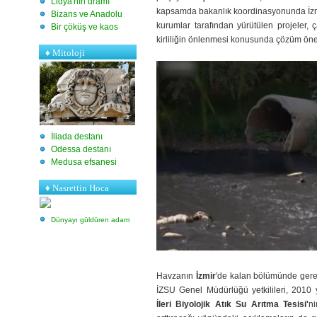
Lidya'nın dramı
kapsamda bakanlık koordinasyonunda İzm
Bizans ve Anadolu
kurumlar tarafından yürütülen projeler, 
Bir çöküş ve kaos
kirliliğin önlenmesi konusunda çözüm öne
♦
Mitoloji
İliada destanı
Odessa destanı
Medusa efsanesi
♦ Nasrettin Hoca
Dünyayı güldüren adam
Havzanın
İzmir
'de kalan bölümünde gerek
İZSU Genel Müdürlüğü yetkilileri, 2010
İleri Biyolojik Atık Su Arıtma Tesisi'
ni