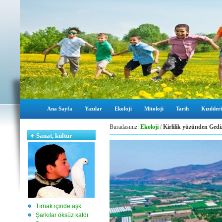
Ana Sayfa
Yazılar
Ekoloji
Mitoloji
Tarih
Kızılderi
Buradasınız:
Ekoloji
/
Kirlilik yüzünden Gedi
♦
Sanat, kültür
Tırnak içinde aşk
Şarkılar öksüz kaldı