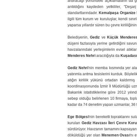
arttıracağı yönündeki açıklamaların da g
arıtıldığını kaydeden yetkililer, "Deşa
standartlarındadır.
Kemalpaşa Organize 
ilgili tüm kurum ve kuruluşlar, kendi sını
yaparsa yıllardır süren bu çevre kirliliğini
Belediyenin,
Gediz
ve
Küçük Mendere
düşeni fazlasıyla yerine getirdiğini savuna
havzalarındaki yerleşimlerin evsel atıklar
Menderes Nehri
aracılığıyla da
Kuşadası
Gediz Nehri
'nin memba kısmında yer al
yatırımla arıtma tesislerini kurduk. Böyleli
atığın kirlilik yükünü ortadan kaldırmış
koordinasyonunda İzmir İl Müdürlüğü uzm
Bakanlık istatistiklerine göre 2012 yılın
sebep olduğu belirlenen 10 firmaya, topl
kadar da 74 denetim yapan uzmanlar, 36 fi
Ege Bölgesi
'nin bereketli topraklarını s
kurulan
Gediz Havzası İleri Çevre Koru
sürdürüyor. Havzanın tamamını kapsayan bi
döküldüğü yer olan
Menemen Ovası
'nı e