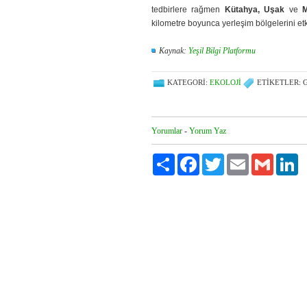
tedbirlere rağmen
Kütahya, Uşak
ve
M
kilometre boyunca yerleşim bölgelerini etk
Kaynak:
Yeşil Bilgi Platformu
KATEGORI:
EKOLOJI
ETIKETLER: 
Yorumlar
-
Yorum Yaz
Paylaş
Facebook
Twitter
Email
Gmail
Li