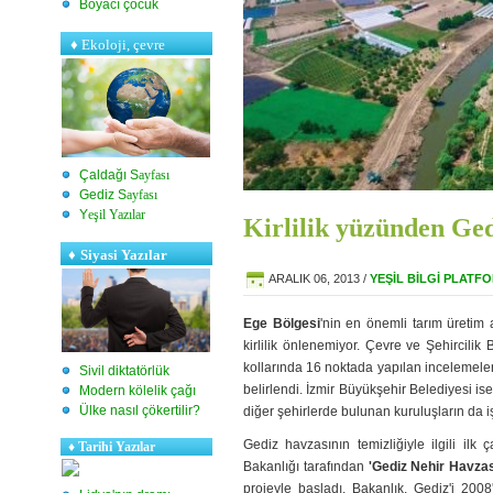
Boyacı çocuk
♦
Ekoloji, çevre
Çaldağı S
ayfası
Gediz S
ayfası
Y
eşil Yazılar
Kirlilik yüzünden Ge
♦
Siyasi Yazılar
ARALIK 06, 2013
/
YEŞIL BILGI PLATF
Ege Bölgesi
'nin en önemli tarım üretim
kirlilik önlenemiyor. Çevre ve Şehircili
kollarında 16 noktada yapılan incelemel
Sivil diktatörlük
belirlendi. İzmir Büyükşehir Belediyesi ise
Modern kölelik çağı
Ülke nasıl çökertilir?
diğer şehirlerde bulunan kuruluşların da iş
Gediz havzasının temizliğiyle ilgili ilk
♦
Tarihi Yazılar
Bakanlığı tarafından
'Gediz Nehir Havzası
projeyle başladı. Bakanlık, Gediz'i 2008