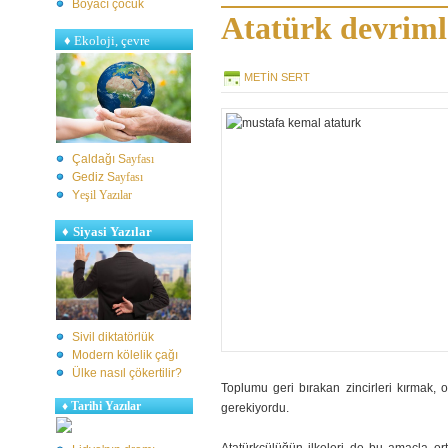
Boyacı çocuk
Atatürk devriml
♦
Ekoloji, çevre
METİN SERT
Çaldağı S
ayfası
Gediz S
ayfası
Y
eşil Yazılar
♦
Siyasi Yazılar
Sivil diktatörlük
Modern kölelik çağı
Ülke nasıl çökertilir?
Toplumu geri bırakan zincirleri kırmak, 
♦
Tarihi Yazılar
gerekiyordu.