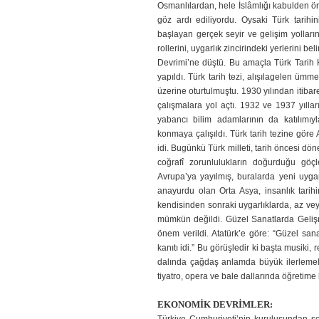
Osmanlılardan, hele İslâmlığı kabulden ön
göz ardı ediliyordu. Oysaki Türk tarihi
başlayan gerçek seyir ve gelişim yol­ları
rollerini, uygar­lık zincirindeki yerlerini b
Devrimi’ne düştü. Bu amaçla Türk Tarih K
yapıldı. Türk tarih tezi, alışılagelen ümme
üzerine oturtulmuştu. 1930 yılından itibare
çalışmalara yol açtı. 1932 ve 1937 yıllar
yabancı bilim adamlarının da katılımıy
konmaya çalışıldı. Türk tarih tezine göre 
idi. Bugünkü Türk milleti, tarih öncesi dön
coğrafî zorunlulukların doğurduğu göç
Avrupa’ya yayılmış, buralar­da yeni uyg
anayur­du olan Orta Asya, insanlık tarihi
kendisinden sonraki uygarlıklarda, az ve
mümkün değildi. Güzel Sanatlarda Geli
önem verildi. Atatürk’e göre: “Güzel sana
kanıtı idi.” Bu görüşledir ki başta musiki,
dalında çağdaş an­lamda büyük ilerlemele
tiyatro, opera ve bale dallarında öğretime 
EKONOMİK DEVRİMLER: