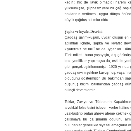
kadını; hiç de layık olmadığı harem k
yükselmişse, şüphesiz yeni bir çağ başl
haklarının verilmesi, uygar dünya önünd
büyük çağdaş atılımlar oldu.
Şapka ve kıyafet Devrimi:
Çağdaş giyim-kuşam, uygar oluşun en do
atılımları içinde, şapka ve kıyafet 
kıyafetimiz ne millî ne de uygar idi. Hâl
Türk milleti, bunu yaşayışla, dış görünüş
bazı yenilikler yapılmışsa da, eski ile yen
gibi gerçekleştirilememişti. 1925 yılında
çağdaş giyim şekline kavuşmuş, yaşam tarz
olduğunu göstermiştir. Bu bakımdan şapka
düşünüş biçimi bakımından çağdaş dün
bilinçli devrimlerdir.
T
ekke
, Zaviye ve Türbelerin Kapatılmas
tevekkül felsefesini işleyen yerler hâli
uzaklaştırıp onları uhrevi âleme çekmek
çalışmaya bu çalışmanın ödülünü alma
bulunanlar genellikle siyasal amaçlarla 