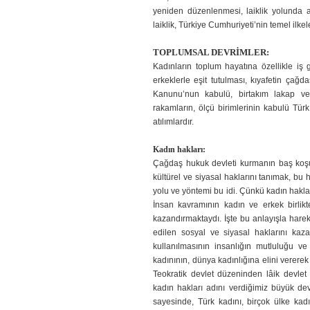
yeniden düzenlenmesi, laiklik yolunda 
laiklik, Türkiye Cumhuriyeti’nin temel ilke
TOPLUMSAL DEVRİMLER:
Kadınların toplum hayatına özellikle iş 
erkeklerle eşit tutulması, kıyafetin çağd
Kanunu’nun kabulü, birtakım lakap ve 
rakamların, ölçü birimlerinin kabulü Tür
atılımlardır.
Kadın hakları:
Çağdaş hukuk devleti kurmanın baş koşu
kültürel ve siyasal haklarını tanımak, bu
yolu ve yöntemi bu idi. Çünkü kadın haklar
İnsan kavramının kadın ve erkek birlikt
kazandırmaktaydı. İşte bu anlayışla harek
edilen sosyal ve siyasal haklarını kaza
kullanılmasının insanlığın mutluluğu ve
kadınının, dünya kadınlığına elini vererek
Teokratik devlet düzeninden lâik devle
kadın hakları adını verdiğimiz büyük de
sayesinde, Türk kadını, birçok ülke kad