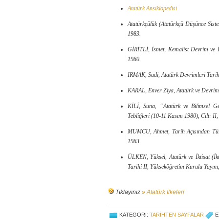
Atatürk Ansiklopedisi
Atatürkçülük (Atatürkçü Düşünce Sist
1983.
GİRİTLİ, İsmet, Kemalist Devrim ve İd
1980.
IRMAK, Sadi, Atatürk Devrimleri Tarihi
KARAL, Enver Ziya, Atatürk ve Devrim,
KİLİ, Suna, “Atatürk ve Bilimsel Ger
Tebliğleri (10-11 Kasım 1980), Cilt: II,
MUMCU, Ahmet, Tarih Açısından Türk D
1983.
ÜLKEN, Yüksel, Atatürk ve İktisat (İkti
Tarihi II, Yükseköğretim Kurulu Yayını
Tıklayınız
»
Atatürk İlkeleri
KATEGORI:
TARIHTEN SAYFALAR
E