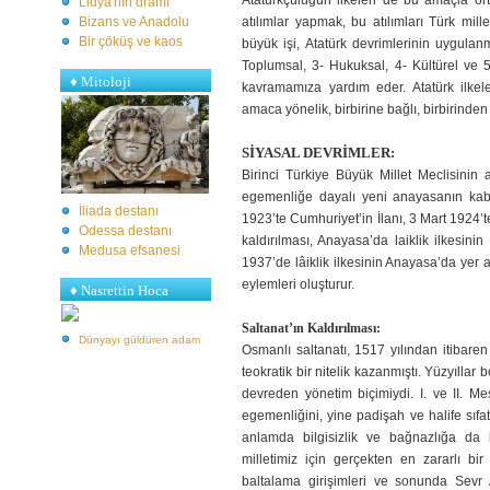
Atatürkçülüğün ilkeleri de bu amaçla or
Lidya'nın dramı
Bizans ve Anadolu
atılımlar yapmak, bu atılımları Türk mil
Bir çöküş ve kaos
büyük işi, Atatürk devrimlerinin uygulanma
Toplumsal, 3- Hukuksal, 4- Kültürel ve 
♦
Mitoloji
kavramamıza yardım eder. Atatürk ilkel
amaca yönelik, birbirine bağlı, birbirinden
SİYASAL DEVRİMLER:
Birinci Türkiye Büyük Millet Meclisinin 
egemenliğe dayalı yeni anayasanın kab
İliada destanı
1923’te Cumhuriyet’in İlanı, 3 Mart 1924’te
Odessa destanı
kaldırılması, Anayasa’da laiklik ilkesini
Medusa efsanesi
1937’de lâiklik ilkesinin Anayasa’da yer a
eylemleri oluşturur.
♦ Nasrettin Hoca
Saltanat’ın Kaldırılması:
Dünyayı güldüren adam
Osmanlı saltanatı, 1517 yılından itibaren
teokratik bir nitelik kazanmıştı. Yüzyıllar
devreden yönetim biçimiydi. I. ve II. Me
egemenliğini, yine padişah ve halife sıfatı
anlamda bilgisizlik ve bağnazlığa da
milletimiz için gerçekten en zararlı bir
baltalama girişimleri ve sonunda Sevr