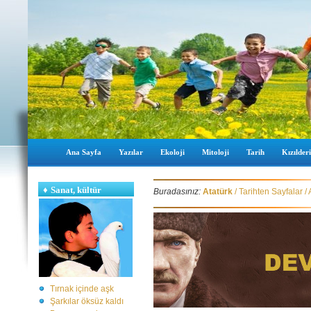
Ana Sayfa
Yazılar
Ekoloji
Mitoloji
Tarih
Kızılderi
♦
Sanat, kültür
Buradasınız:
Atatürk
/
Tarihten Sayfalar
/
Tırnak içinde aşk
Şarkılar öksüz kaldı