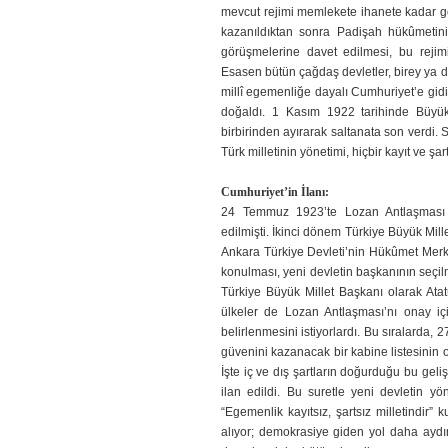
mevcut rejimi memlekete ihanete kadar g
kazanıldıktan sonra Padişah hükûmetinin 
görüşmelerine davet edilmesi, bu rejimi
Esasen bütün çağdaş devletler, birey ya
millî egemenliğe dayalı Cumhuriyet’e gid
doğaldı. 1 Kasım 1922 tarihinde Büyük Mi
birbirinden ayırarak saltanata son verdi. Sa
Türk milletinin yönetimi, hiçbir kayıt ve şa
Cumhuriyet’in İlanı:
24 Temmuz 1923’te Lozan Antlaşması i
edilmişti. İkinci dönem Türkiye Büyük Mil
Ankara Türkiye Devleti’nin Hükûmet Merkez
konulması, yeni devletin başkanının seçi
Türkiye Büyük Millet Başkanı olarak Atat
ülkeler de Lozan Antlaşması’nı onay içi
belirlenmesini istiyorlardı. Bu sıralarda, 2
güvenini kazanacak bir kabine listesinin 
İşte iç ve dış şartların doğurduğu bu ge
ilan edildi. Bu suretle yeni devletin yö
“Egemenlik kayıtsız, şartsız milletindir” k
alıyor; demokrasiye giden yol daha aydınl