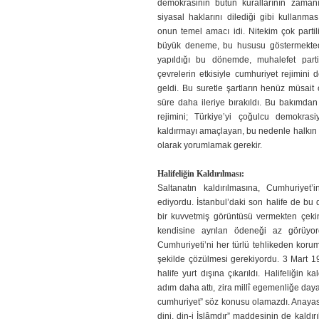
demokrasinin bütün kurallarının zamanı
siyasal haklarını dilediği gibi kullanm
onun temel amacı idi. Nitekim çok partil
büyük deneme, bu hususu göstermekted
yapıldığı bu dönemde, muhalefet partile
çevrelerin etkisiyle cumhuriyet rejimini de
geldi. Bu suretle şartların henüz müsait 
süre daha ileriye bırakıldı. Bu bakımd
rejimini; Türkiye’yi çoğulcu demokras
kaldırmayı amaçlayan, bu nedenle halkın 
olarak yorumlamak gerekir.
Halifeliğin Kaldırılması:
Saltanatın kaldırılmasına, Cumhuriyet’
ediyordu. İstanbul’daki son halife de bu
bir kuvvetmiş görüntüsü vermekten çekinm
kendisine ayrılan ödeneği az görüyor
Cumhuriyeti’ni her türlü tehlikeden koru
şekilde çözülmesi gerekiyordu. 3 Mart 192
halife yurt dışına çıkarıldı. Halifeliğin k
adım daha attı, zira millî egemenliğe daya
cumhuriyet” söz konusu olamazdı. Anayasa’
dini, din-i İslâmdır” maddesinin de kaldır