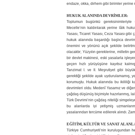
endaze, okka, dirhem gibi birimler yerine m
HUKUK ALANINDA DEVRİMLER:
Toplumun bugünkü gereksinimleriyle 
Mecelle’nin kaldırılarak yerine lâik huk
Yasası, Ticaret Yasası, Ce­za Yasası gib
hu­kuk alanında başardığı başlıca devrim
önemini ve yönünü açık şekilde belirtmi
olacaktır; Yüzyılın gereklerine, milletin 
bir devlet makinesi, eski yasalarla işleye
geçen hızlı yürüyüşüne kayıtsız kalmı
Tanzimat I. ve II. Meşrutiyet gibi büy
gerektiği şekilde ayak uydurulamamış, y
korumuştu. Hukuk alanında bu ikililiği 
devrimleri oldu. Medenî Yasamız ve diğer
çağdaş düşünüş biçimiyle hazırlanmış, lai
Türk Devrimi’nin çağdaş niteliği simgeleye
bu alanlarda iyi yetişmiş uzmanlarımı
yasalarından tercüme edilerek alındı. Zama
EĞİTİM, KÜLTÜR VE SANAT ALANL
Türkiye Cumhuriyeti’nin kuruluşundan he