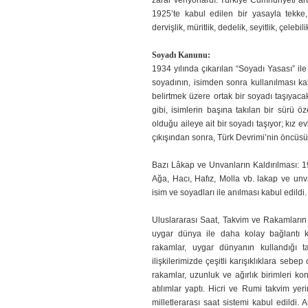
zarar veriyorlardı. Türkiye Cumhuriyeti ar
1925’te kabul edilen bir yasayla tekke, 
dervişlik, müritlik, dedelik, seyitlik, çelebil
Soyadı Kanunu:
1934 yılında çıkarılan “Soyadı Yasası” i
soyadının, isimden sonra kullanılması kabu
belirtmek üzere ortak bir soyadı taşıyaca
gibi, isimlerin başına takılan bir sürü öz
olduğu aileye ait bir soyadı taşıyor; kız 
çıkışından sonra, Türk Devrimi’nin öncüsü 
Bazı Lâkap ve Unvanların Kaldırılması: 19
Ağa, Hacı, Hafız, Molla vb. lakap ve unv
isim ve soyadları ile anılması kabul edildi.
Uluslararası Saat, Takvim ve Rakamların 
uygar dünya ile daha kolay bağlantı k
rakamlar, uygar dünyanın kullandığı 
ilişkilerimizde çeşitli karışıklıklara sebe
rakamlar, uzunluk ve ağırlık birimleri
atılımlar yaptı. Hicri ve Rumi takvim yer
milletlerarası saat sistemi kabul edildi. 