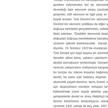
Türkiye Cumhuriyeti’nin kuruluşundan so
gereken eylemlerden biri de ekonomi
devraldığı fakir ekonomi mirası üzerin
girişim­ler, millî ekonomi ile ilgili yasa 
büyük tesisler Türk Devrimi’nin ekonomik
Devrimi’nin ekonomi politikası da diğer al
doğruya memleket gerçeklerinden, milleti
ifade ederken: “Özellik­le ekonomik faali
doğ­rudan doğruya memleketimiz toprakları
sözlerini işiterek belirlenecektir.. Sana
diyordu. 24 Temmuz 1923’de imzalanan Loz
Türk Devleti için başlı başına bir devrimd
denetim altına almış, yabancı çıkarlarını
devleti durmaksızın sömürmüştü. Osmanlı 
verecek, ya­bancıların maliyemize karışmal
bu borçlar da, ödeme koşulları bağımsı
devlet, bir daha eski hatalara düşmek,
ekonomik yaşam denince; tarım, ticaret, san
ayrı düşünülmesi mümkün olmayan bir 
kalkındırmak üzere büyük atılımlar yap
gelişmelerde devlet ve birey, Atatürkçü dev
tersine birbirlerinin tamamlayıcısı ol
verilerek 1933 yılında ilk beş yıllık, 193