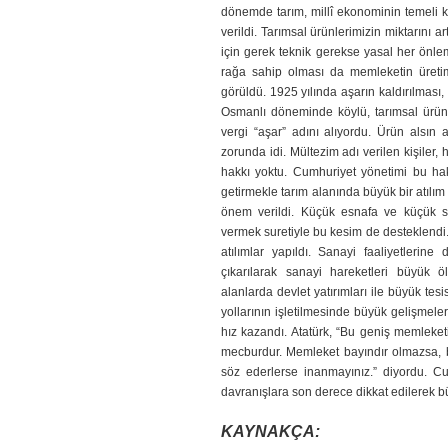
dönemde tarım, millî ekonominin temeli 
verildi. Tarımsal ürünlerimizin miktarını a
için gerek teknik gerekse yasal her önlem 
rağa sahip olması da memleketin üretimin
görüldü. 1925 yılında aşarın kaldırılmas
Osmanlı döneminde köylü, tarımsal ürü
vergi “aşar” adını alıyordu. Ürün alsın
zorunda idi. Mültezim adı verilen ki­şiler, h
hakkı yok­tu. Cumhuriyet yöneti­mi bu ha
getirmekle ta­rım alanında büyük bir atıl
önem verildi. Küçük esnafa ve küçük sa
vermek suretiy­le bu kesim de desteklendi. 
atılımlar yapıldı. Sanayi faaliyetlerine
çıkarılarak sanayi hareketleri büyük ölç
alanlarda devlet yatırımları ile büyük tes
yollarının işletilmesinde büyük gelişmeler 
hız kazandı. Atatürk, “Bu geniş memleket
mecburdur. Memleket bayındır olmazsa,
söz ederlerse inanmayınız.” diyordu. C
davranışlara son derece dikkat edilerek büyü
KAYNAKÇA: