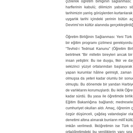
çizilerek öğretim birliğinin sağlanması;
harflerinin kabulü; dilimizin yaban­cı 
tarihimizin yanlış görüşlerden kurtarılarak
uygarlık tarihi içindeki yerinin bütün aç
Devrimi’nin kültür alanında gerçekleştirdiğ
Ö
ğretim Birliğinin Sağlanması: Yeni Türk
bir eğitim programı çizilmesi gerekiyord
“Tevhid-i Tedrisat Kanu­nu” (Öğretim Bir
belirtmek “Bir milletin bireyleri ancak bir 
insan yetiştirir. Bu ise duygu, fikir ve 
sekizinci yüzyıl ortalarından başlayarak
yapan kurumlar hâline gelmişti, zaman
olmuşsa da yeteri kadar olumlu bir sonuç 
olmuştu. Bu dönemde bir yandan Harbiye
de varlıklarını korumuşlardı. Bu ikilik Öğre
kadar sürdü. Bu yasa ile öğretimde birlik
Eğitim Bakanlığına bağlandı; medreseler 
cumhuriyet okulları aldı. Amaç, öğrenim ç
özgür düşünceli, çağ­daş vatandaşlar olar
denetimi altına alınarak bunların millî kül
imkân verilmedi. İlköğretimin ise Türk o
ortaöğretimdeki bu yeniliklerin yanı sır