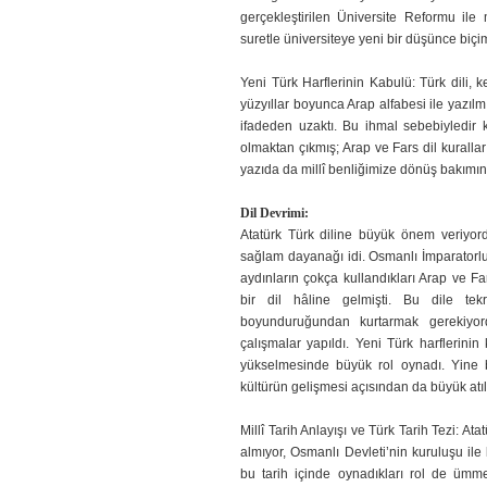
gerçekleştirilen Üniversite Reformu ile 
suretle üniversiteye yeni bir dü­şünce biçim
Yeni Türk Harflerinin Kabulü: Türk dili, k
yüzyıllar boyunca Arap alfa­besi ile yazılmış
ifadeden uzaktı. Bu ihmal sebebiyledir k
olmaktan çıkmış; Arap ve Fars dil kuralların
yazıda da millî benliğimize dönüş bakımı
Dil Devrimi:
Atatürk Türk diline büyük önem veriyordu;
sağlam dayanağı idi. Osmanlı İmparator­l
aydınların çokça kullandıkları Arap ve F
bir dil hâline gelmişti. Bu dile tek
boyunduruğundan kurtarmak gerekiyor
çalışmalar yapıldı. Yeni Türk harflerin
yükselmesinde büyük rol oynadı. Yine 
kültürün gelişmesi açısından da büyük atıl
Millî Tarih Anlayışı ve Türk Tarih Tezi: Ata
almıyor, Osmanlı Devleti’nin kuruluşu ile b
bu tarih içinde oy­nadıkları rol de ümme