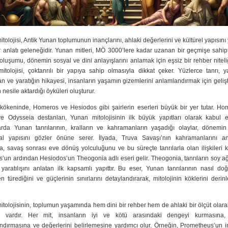
tolojisi, Antik Yunan toplumunun inançlarını, ahlaki değerlerini ve kültürel yapısını
r anlatı geleneğidir. Yunan mitleri, MÖ 3000’lere kadar uzanan bir geçmişe sahip
 oluşumu, dönemin sosyal ve dini anlayışlarını anlamak için eşsiz bir rehber niteli
tolojisi, çoktanrılı bir yapıya sahip olmasıyla dikkat çeker. Yüzlerce tanrı, ya
 ve yaratığın hikayesi, insanların yaşamın gizemlerini anlamlandırmak için gelişt
 nesile aktardığı öyküleri oluşturur.
n kökeninde, Homeros ve Hesiodos gibi şairlerin eserleri büyük bir yer tutar. Ho
ve Odysseia destanları, Yunan mitolojisinin ilk büyük yapıtları olarak kabul ed
arda Yunan tanrılarının, kralların ve kahramanların yaşadığı olaylar, dönemin
al yapısını gözler önüne serer. İlyada, Truva Savaşı’nın kahramanlarını anl
, savaş sonrası eve dönüş yolculuğunu ve bu süreçte tanrılarla olan ilişkileri k
un ardından Hesiodos’un Theogonia adlı eseri gelir. Theogonia, tanrıların soy a
yaratılışını anlatan ilk kapsamlı yapıttır. Bu eser, Yunan tanrılarının nasıl d
n türediğini ve güçlerinin sınırlarını detaylandırarak, mitolojinin köklerini deri
tolojisinin, toplumun yaşamında hem dini bir rehber hem de ahlaki bir ölçüt olar
i vardır. Her mit, insanların iyi ve kötü arasındaki dengeyi kurmasına
ndırmasına ve değerlerini belirlemesine yardımcı olur. Örneğin, Prometheus’un i