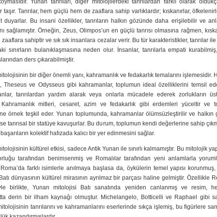
oymasıdır. Yunan tanrıları, diğer mitolojilerdeki tanrılardan farklı olarak olduk
er taşır. Tanrılar, hem güçlü hem de zaaflara sahip varlıklardır; kıskanırlar, öfkelenirl
t duyarlar. Bu insani özellikler, tanrıların halkın gözünde daha erişilebilir ve anla
nı sağlamıştır. Örneğin, Zeus, Olimpos’un en güçlü tanrısı olmasına rağmen, kısk
 zaaflara sahiptir ve sık sık insanlara cezalar verir. Bu tür karakteristikler, tanrılar il
ki sınırların bulanıklaşmasına neden olur. İnsanlar, tanrılarla empati kurabilmiş
larından ders çıkarabilmiştir.
tolojisinin bir diğer önemli yanı, kahramanlık ve fedakarlık temalarını işlemesidir. 
, Theseus ve Odysseus gibi kahramanlar, toplumun ideal özelliklerini temsil ede
nlar, tanrılardan yardım alarak veya onlarla mücadele ederek zorlukların üs
r. Kahramanlık mitleri, cesaret, azim ve fedakarlık gibi erdemleri yüceltir ve 
ine örnek teşkil eder. Yunan toplumunda, kahramanlar ölümsüzleştirilir ve halkı
e tanrısal bir statüye kavuşurlar. Bu durum, toplumun kendi değerlerine sahip çık
 başarıların kolektif hafızada kalıcı bir yer edinmesini sağlar.
tolojisinin kültürel etkisi, sadece Antik Yunan ile sınırlı kalmamıştır. Bu mitolojik y
orluğu tarafından benimsenmiş ve Romalılar tarafından yeni anlamlarla yorumla
r Roma’da farklı isimlerle anılmaya başlasa da, öykülerin temel yapısı korunmuş,
 Batı dünyasının kültürel mirasının ayrılmaz bir parçası haline gelmiştir. Özellikle
le birlikte, Yunan mitolojisi Batı sanatında yeniden canlanmış ve resim, h
ta derin bir ilham kaynağı olmuştur. Michelangelo, Botticelli ve Raphael gibi sa
tolojisinin tanrılarını ve kahramanlarını eserlerinde sıkça işlemiş, bu figürlere san
ük kazandırmışlardır.