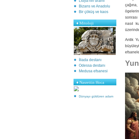
Lidya'nın dramı
çağına,
Bizans ve Anadolu
ögeleri
Bir çöküş ve kaos
sonrası 
♦
Mitoloji
nasıl k
üzerinde
Antik Y
büyüley
efsanele
İliada destanı
Yun
Odessa destanı
Medusa efsanesi
♦ Nasrettin Hoca
Dünyayı güldüren adam