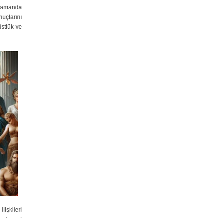
 zamanda
nuçlarını
üstlük ve
lişkileri