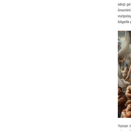
ateşi g
önemini 
vurgulay
bilgelik
Yunan mi