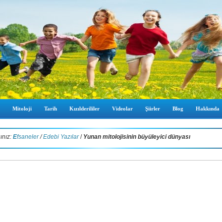
Mitoloji
Tarih
Kızılderililer
Videolar
Şiirler
Blog
Hakkında
ınız:
E
fsaneler
/
Edebi Yazılar
/
Yunan mitolojisinin büyüleyici dünyası