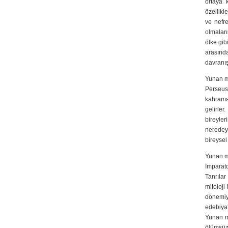
ortaya k
özellikl
ve nefre
olmaları
öfke gibi
arasında
davranış
Yunan mi
Perseus
kahrama
gelirle
bireyler
neredeys
bireysel
Yunan mi
İmparat
Tanrıla
mitoloji
dönemiy
edebiyat
Yunan mi
ölümsüzl