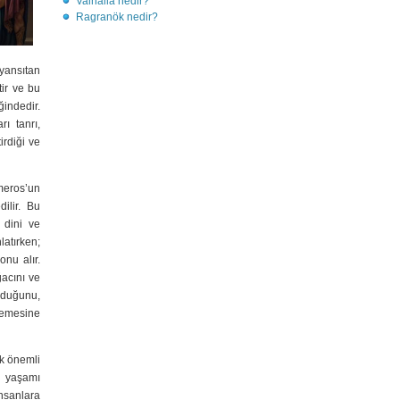
Valhalla nedir?
Ragranök nedir?
 yansıtan
tir ve bu
ğindedir.
rı tanrı,
irdiği ve
meros’un
ilir. Bu
 dini ve
atırken;
onu alır.
ğacını ve
oğduğunu,
nlemesine
ak önemli
, yaşamı
nsanlara