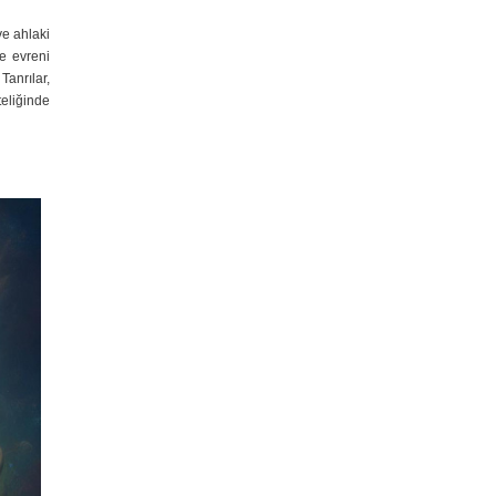
ve ahlaki
ve evreni
Tanrılar,
teliğinde