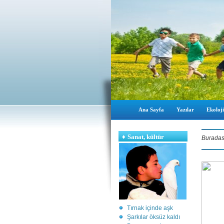
Ana Sayfa
Yazılar
Ekoloji
♦
Sanat, kültür
Buradas
Tırnak içinde aşk
Şarkılar öksüz kaldı