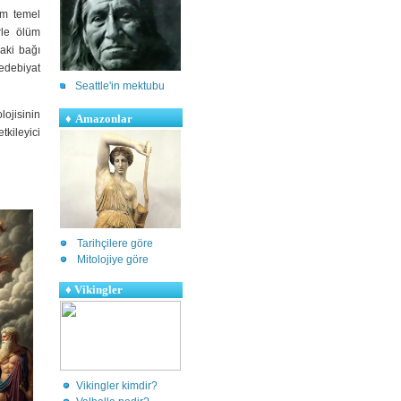
üm temel
rle ölüm
daki bağı
edebiyat
Seattle'in mektubu
ojisinin
♦
Amazonlar
kileyici
Tarihçilere göre
Mitolojiye göre
♦
Vikingler
Vikingler kimdir?