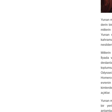
Yunan mi
derin bi
mitlerin
Yunan mi
kahraman
nesilden
Mitleri
İlyada 
destanl
toplums
Odysseia
Homeros’
evrenin 
kimlerde
açıklar.
Yunan mi
bir yer
anlamla