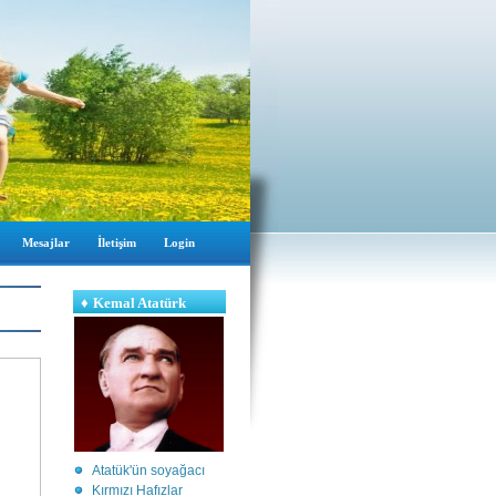
Mesajlar
İletişim
Login
♦
Kemal Atatürk
Atatük'ün soyağacı
Kırmızı Hafızlar