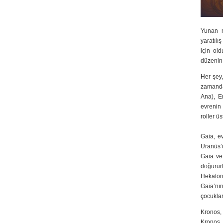
Yunan mi
yaratılı
için old
düzenin 
Her şey,
zamanda
Ana), Er
evrenin
roller üs
Gaia, ev
Uranüs’
Gaia ve
doğurur
Hekaton
Gaia’nı
çocuklar
Kronos,
Kronos, 