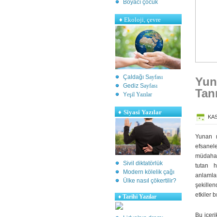
Boyacı çocuk
♦
Ekoloji, çevre
Çaldağı S
ayfası
Yun
Gediz S
ayfası
Tan
Y
eşil Yazılar
♦
Siyasi Yazılar
KASI
Yunan m
efsanele
müdahale
Sivil diktatörlük
tutan h
Modern kölelik çağı
anlamla
Ülke nasıl çökertilir?
şekille
etkiler b
♦
Tarihi Yazılar
Bu içeri