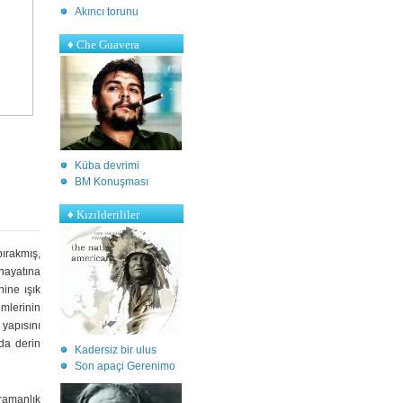
Akıncı torunu
♦ Che Guavera
Küba devrimi
BM Konuşması
♦ Kızılderililer
ırakmış,
 hayatına
hine ışık
mlerinin
yapısını
da derin
Kadersiz bir ulus
S
on apaçi Gerenimo
hramanlık