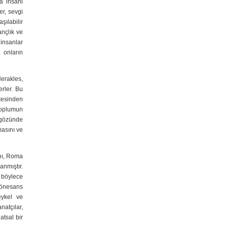
ça insani
er, sevgi
şılabilir
ançlık ve
e insanlar
, onların
Herakles,
rler. Bu
tesinden
toplumun
n gözünde
masını ve
apı, Roma
nmıştır.
 böylece
 Rönesans
eykel ve
natçılar,
atsal bir