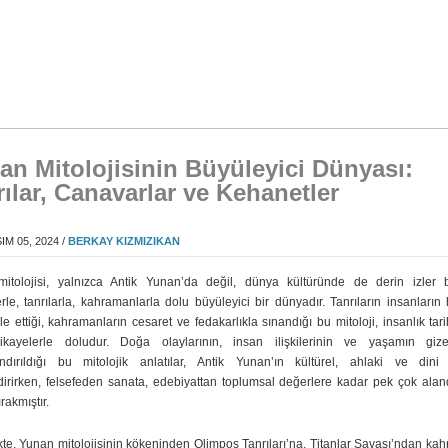
an Mitolojisinin Büyüleyici Dünyası:
rılar, Canavarlar ve Kehanetler
M 05, 2024 /
BERKAY KIZMIZIKAN
itolojisi, yalnızca Antik Yunan’da değil, dünya kültüründe de derin izler b
rle, tanrılarla, kahramanlarla dolu büyüleyici bir dünyadır. Tanrıların insanların
 ettiği, kahramanların cesaret ve fedakarlıkla sınandığı bu mitoloji, insanlık tari
ikayelerle doludur. Doğa olaylarının, insan ilişkilerinin ve yaşamın gize
ndırıldığı bu mitolojik anlatılar, Antik Yunan’ın kültürel, ahlaki ve dini 
ndirirken, felsefeden sanata, edebiyattan toplumsal değerlere kadar pek çok alan
ırakmıştır.
kte, Yunan mitolojisinin kökeninden Olimpos Tanrıları’na, Titanlar Savaşı’ndan ka