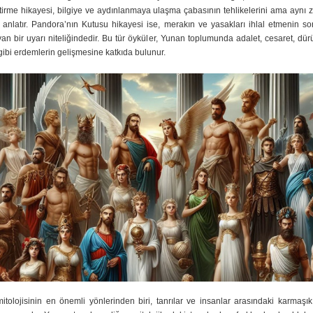
etirme hikayesi, bilgiye ve aydınlanmaya ulaşma çabasının tehlikelerini ama aynı
anlatır. Pandora’nın Kutusu hikayesi ise, merakın ve yasakları ihlal etmenin so
an bir uyarı niteliğindedir. Bu tür öyküler, Yunan toplumunda adalet, cesaret, dür
 gibi erdemlerin gelişmesine katkıda bulunur.
tolojisinin en önemli yönlerinden biri, tanrılar ve insanlar arasındaki karmaşık i