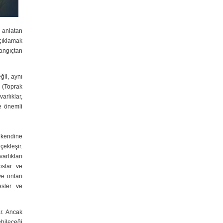
ı anlatan
açıklamak
langıçtan
ğil, aynı
 (Toprak
arlıklar,
e önemli
i kendine
ekleşir.
rlıkları
pslar ve
e onları
esler ve
r. Ancak
ebileceği