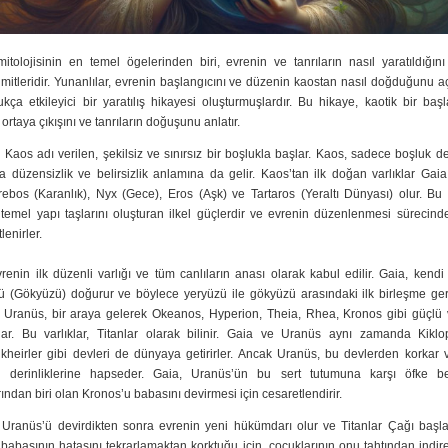
tolojisinin en temel ögelerinden biri, evrenin ve tanrıların nasıl yaratıldığın
ş mitleridir. Yunanlılar, evrenin başlangıcını ve düzenin kaostan nasıl doğduğunu 
ukça etkileyici bir yaratılış hikayesi oluşturmuşlardır. Bu hikaye, kaotik bir baş
ortaya çıkışını ve tanrıların doğuşunu anlatır.
 Kaos adı verilen, şekilsiz ve sınırsız bir boşlukla başlar. Kaos, sadece boşluk de
 düzensizlik ve belirsizlik anlamına da gelir. Kaos’tan ilk doğan varlıklar Gaia
ebos (Karanlık), Nyx (Gece), Eros (Aşk) ve Tartaros (Yeraltı Dünyası) olur. Bu v
 temel yapı taşlarını oluşturan ilkel güçlerdir ve evrenin düzenlenmesi sürecind
tlenirler.
renin ilk düzenli varlığı ve tüm canlıların anası olarak kabul edilir. Gaia, kend
ü (Gökyüzü) doğurur ve böylece yeryüzü ile gökyüzü arasındaki ilk birleşme gerç
 Uranüs, bir araya gelerek Okeanos, Hyperion, Theia, Rhea, Kronos gibi güçlü va
lar. Bu varlıklar, Titanlar olarak bilinir. Gaia ve Uranüs aynı zamanda Kiklo
kheirler gibi devleri de dünyaya getirirler. Ancak Uranüs, bu devlerden korkar v
n derinliklerine hapseder. Gaia, Uranüs’ün bu sert tutumuna karşı öfke b
ından biri olan Kronos’u babasını devirmesi için cesaretlendirir.
 Uranüs’ü devirdikten sonra evrenin yeni hükümdarı olur ve Titanlar Çağı başla
babasının hatasını tekrarlamaktan korktuğu için, çocuklarının onu tahtından indir