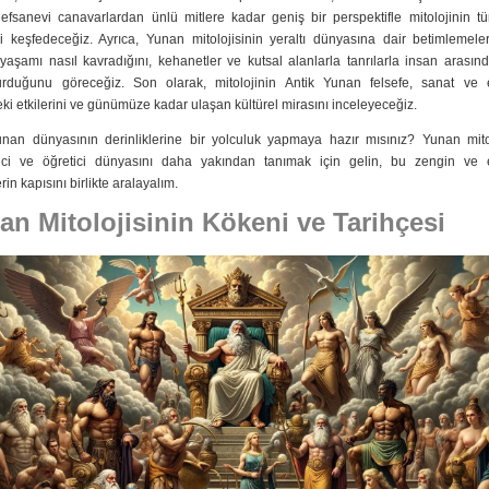
 efsanevi canavarlardan ünlü mitlere kadar geniş bir perspektifle mitolojinin t
ni keşfedeceğiz. Ayrıca, Yunan mitolojisinin yeraltı dünyasına dair betimlemele
yaşamı nasıl kavradığını, kehanetler ve kutsal alanlarla tanrılarla insan arasın
urduğunu göreceğiz. Son olarak, mitolojinin Antik Yunan felsefe, sanat ve 
ki etkilerini ve günümüze kadar ulaşan kültürel mirasını inceleyeceğiz.
unan dünyasının derinliklerine bir yolculuk yapmaya hazır mısınız? Yunan mitol
ici ve öğretici dünyasını daha yakından tanımak için gelin, bu zengin ve et
rin kapısını birlikte aralayalım.
an Mitolojisinin Kökeni ve Tarihçesi