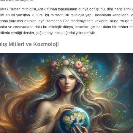
arak, Yunan mitolojisi, Antik Yunan toplumunun dünya görüşünü, dini inançlarını 
ini en iyi yansıtan kültürel bir mirastır. Bu mitolojik yapı, insanların kendilerini 
rına yardımcı olurken, aynı zamanda Batı medeniyetinin köklerini oluşturmuştur. 
lar ve canavarlarla dolu bu mitolojik dünya, insanlar için her daim bir rehber ni
itlerin verdiği dersler, çağlar boyunca değerini yitirmemiştir.
ılış Mitleri ve Kozmoloji