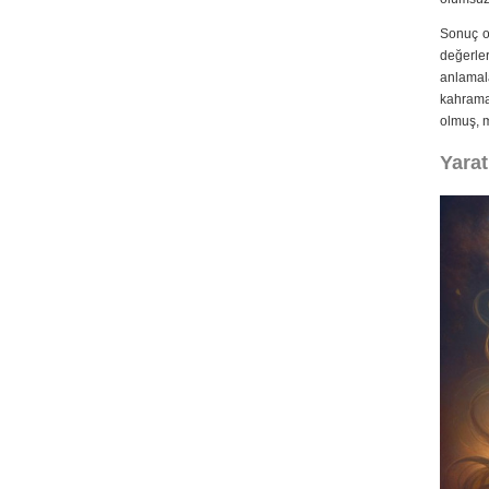
Sonuç ol
değerler
anlamala
kahraman
olmuş, m
Yarat