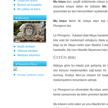
Lidya'nın dramı
Mu
kıtası
tezi, çeşitli kültürlerde ortaya 
Bizans ve Anadolu
yüzyılda ortaya atılan bir iddiadır.
Mu 
Bir çöküş ve kaos
arasındaki bu tarz benzerlikleri açıklamak 
♦
Mitoloji
Mu kıtası
fikrini ilk ortaya atan kişi
Plongeon’dur.
Le Plongeon, Yukatan’daki Maya harabeler
bile eski bir medeniyet olduğunu ifade 
bilgi ve bir Maya metni olan Madrid Cod
İliada destanı
hareketle, Mu’nun Atlantik Okyanusu’nda ba
Odessa destanı
Medusa efsanesi
ÜSTÜN IRK!
♦ Nasrettin Hoca
İddiaya göre bu kıtada çok gelişmiş bir
söz konusu medeniyetten sağ kalan bir 
Dünyayı güldüren adam
kurmuş, Kraliçe Moo’yu izleyen bir baş
medeniyetinin tohumlarını atmıştı.
Le Plongeon’un zihnindeki Mu kıtası aslın
kendi zamanında da bilim çevreleri tarafın
Mu kıtasını ünlü eden ve onu Atlantis’ten