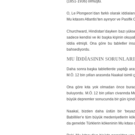
(1851-1936) olmuştu.
O, Le Plongeon’dan farklı olarak iddialar
Mu kıtasını Atlantis’ten ayırıyor ve Pasifik
Churchward, Hindistan’dayken bazı yüksek 
sadece kendisi ve iki başka kişinin okuyabi
iddia etmişti. Ona göre bu tabletler insan
bahsediyordu.
MU İDDİASININ SORUNLARI
Daha sonra başka tabletlerde yaptığı araş
M.Ö. 12 bin yılları arasında Naakal isimli 
Ona göre kıta yok olmadan önce burada
buluyordu. M.Ö. 12 bin yılları civarında 
büyük depremler sonucunda bir gün için
Naakal, bizden daha üstün bir ‘beyaz ı
Babilliler’e tüm büyük medeniyetlerin kök
da genelde Türklerin kökeninin Mu kıtası 