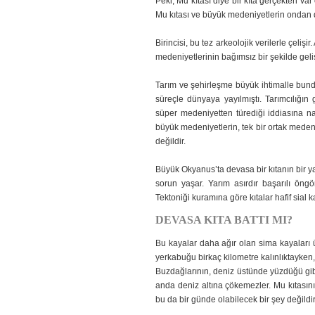
Peki, Mu kıtası diye bir kıta gerçekten va
Mu kıtası ve büyük medeniyetlerin ondan d
Birincisi, bu tez arkeolojik verilerle çelişi
medeniyetlerinin bağımsız bir şekilde geliş
Tarım ve şehirleşme büyük ihtimalle bund
süreçle dünyaya yayılmıştı. Tarımcılığın g
süper medeniyetten türediği iddiasına na
büyük medeniyetlerin, tek bir ortak medeni
değildir.
Büyük Okyanus’ta devasa bir kıtanın bir ya 
sorun yaşar. Yarım asırdır başarılı öng
Tektoniği kuramına göre kıtalar hafif sial 
DEVASA KITA BATTI MI?
Bu kayalar daha ağır olan sima kayaları ü
yerkabuğu birkaç kilometre kalınlıktayken, 
Buzdağlarının, deniz üstünde yüzdüğü gibi
anda deniz altına çökemezler. Mu kıtasının
bu da bir günde olabilecek bir şey değildir,