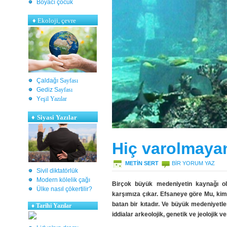
Boyacı çocuk
♦
Ekoloji, çevre
Çaldağı S
ayfası
Gediz S
ayfası
Y
eşil Yazılar
♦
Siyasi Yazılar
Hiç varolmayan
METİN SERT
BIR YORUM YAZ
Sivil diktatörlük
Modern kölelik çağı
Birçok büyük medeniyetin kaynağı ol
Ülke nasıl çökertilir?
karşımıza çıkar. Efsaneye göre Mu, ki
batan bir kıtadır. Ve büyük medeniyetl
♦
Tarihi Yazılar
iddialar arkeolojik, genetik ve jeolojik ve