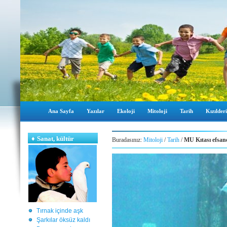
Ana Sayfa
Yazılar
Ekoloji
Mitoloji
Tarih
Kızılderi
♦
Sanat, kültür
Buradasınız:
Mitoloji
/
Tarih
/
MU Kıtası efsan
Tırnak içinde aşk
Şarkılar öksüz kaldı