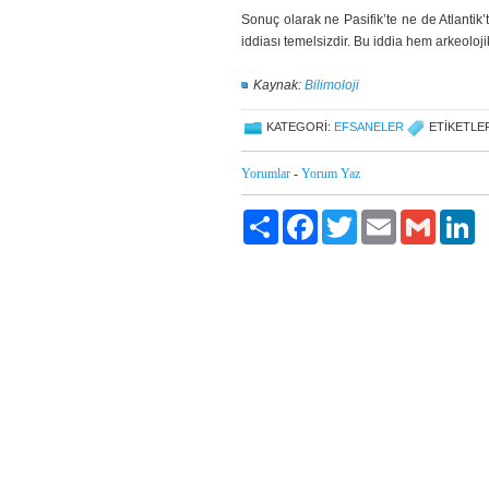
Sonuç olarak ne Pasifik’te ne de Atlantik
iddiası temelsizdir. Bu iddia hem arkeoloji
Kaynak:
Bilimoloji
KATEGORI:
EFSANELER
ETIKETLER
Yorumlar
-
Yorum Yaz
Paylaş
Facebook
Twitter
Email
Gmail
Li