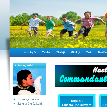
Ana Sayfa
Yazılar
Ekoloji
Mitoloji
Tarih
Kızılder
♦
Sanat, kültür
Tırnak içinde aşk
Belgesel-1
Şarkılar öksüz kaldı
Ernesto Che Guevara
Er