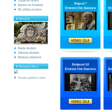
Lidya'nın dramı
Belgesel-7
Bizans ve Anadolu
Ernesto Che Guevara
Er
Bir çöküş ve kaos
♦
Mitoloji
İliada destanı
Odessa destanı
Medusa efsanesi
Belgesel-10
♦ Nasrettin Hoca
Ernesto Che Guevara
Bo
Dünyayı güldüren adam