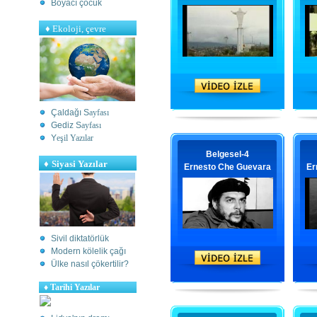
Boyacı çocuk
♦
Ekoloji, çevre
Çaldağı S
ayfası
Gediz S
ayfası
Y
eşil Yazılar
Belgesel-4
♦
Siyasi Yazılar
Ernesto Che Guevara
Er
Sivil diktatörlük
Modern kölelik çağı
Ülke nasıl çökertilir?
♦
Tarihi Yazılar