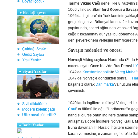
Boyacı çocuk
Tarihte
Viking Çağı
genellikle 8. yüzyılın
1066 yılındaki
Stamford Köprüsü Savaşı
♦
Ekoloji, çevre
1066'da İngiltere'nin York kentinin yakla
gerçekleşen ve Britanyalıların zafer kazan
yapılarında, ticaret ağlarında ve askeri 
çağdır. İskandinav dünyası bu dönemde Atl
genişleyerek hem yerleşim hem ticaret he
Çaldağı S
ayfası
Savaşın nedenleri ve öncesi
Gediz S
ayfası
Norveçli Viking soylusu Hardrada (Zorlu 
Y
eşil Yazılar
maceracıydı. Önce Kiev'de Rus Prensi
I. 
♦
Siyasi Yazılar
1042'de
Konstantinopolis
'te
Vareg Muhafı
1047'de Norveç'e döndükten sonra
III. Ha
başarısız olarak
Danimarka
'ya hücum etmi
çevirmişti.
1040'larda İngiltere, o ülkeyi Vikingleri 
Sivil diktatörlük
Cnut
'un ölümü ile oğlu "Harthacnut"'a geçm
Modern kölelik çağı
Ülke nasıl çökertilir?
hangisi ölürse onun İngiltere tahtına sahi
anlaşmaya göre İngiltere Norveç Kralı I. M
♦
Tarihi Yazılar
Buna dayanan III. Harald İngiltere üzerine
kararı vermesine, o zaman İngiltere'de Sa