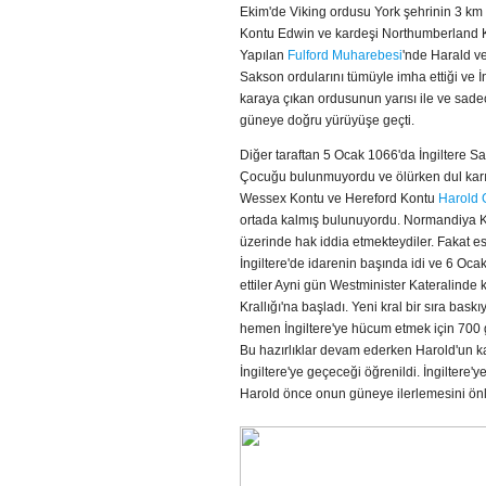
Ekim'de Viking ordusu York şehrinin 3 
Kontu Edwin ve kardeşi Northumberland Ko
Yapılan
Fulford Muharebesi
'nde Harald ve 
Sakson ordularını tümüyle imha ettiği ve İ
karaya çıkan ordusunun yarısı ile ve sadece
güneye doğru yürüyüşe geçti.
Diğer taraftan 5 Ocak 1066'da İngiltere S
Çocuğu bulunmuyordu ve ölürken dul karıs
Wessex Kontu ve Hereford Kontu
Harold
ortada kalmış bulunuyordu. Normandiya Kon
üzerinde hak iddia etmekteydiler. Fakat es
İngiltere'de idarenin başında idi ve 6 Oca
ettiler Ayni gün Westminister Kateralinde kr
Krallığı'na başladı. Yeni kral bir sıra b
hemen İngiltere'ye hücum etmek için 700 g
Bu hazırlıklar devam ederken Harold'un ka
İngiltere'ye geçeceği öğrenildi. İngiltere'
Harold önce onun güneye ilerlemesini önl