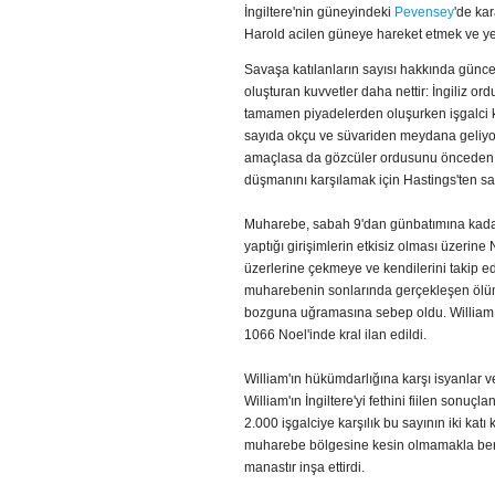
İngiltere'nin güneyindeki
Pevensey
'de ka
Harold acilen güneye hareket etmek ve yen
Savaşa katılanların sayısı hakkında güncel
oluşturan kuvvetler daha nettir: İngiliz ord
tamamen piyadelerden oluşurken işgalci ku
sayıda okçu ve süvariden meydana geliyordu
amaçlasa da gözcüler ordusunu önceden tesp
düşmanını karşılamak için Hastings'ten sa
Muharebe, sabah 9'dan günbatımına kadar s
yaptığı girişimlerin etkisiz olması üzerine
üzerlerine çekmeye ve kendilerini takip e
muharebenin sonlarında gerçekleşen ölüm
bozguna uğramasına sebep oldu. William, 
1066 Noel'inde kral ilan edildi.
William'ın hükümdarlığına karşı isyanlar v
William'ın İngiltere'yi fethini fiilen sonuçl
2.000 işgalciye karşılık bu sayının iki kat
muharebe bölgesine kesin olmamakla ber
manastır inşa ettirdi.