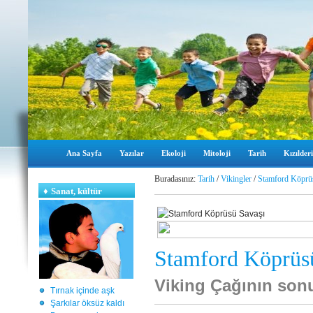
Ana Sayfa
Yazılar
Ekoloji
Mitoloji
Tarih
Kızılderi
Buradasınız:
Tarih
/
Vikingler
/
Stamford Köprü
♦
Sanat, kültür
Stamford Köprüs
Viking Çağının son
Tırnak içinde aşk
Şarkılar öksüz kaldı