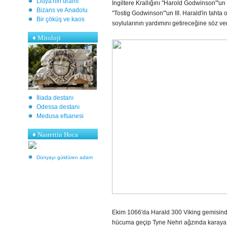
Lidya'nın dramı
İngiltere Krallığını "Harold Godwinson"'
Bizans ve Anadolu
"Tostig Godwinson"'un III. Harald'in tahta
Bir çöküş ve kaos
soylularının yardımını getireceğine söz ve
♦
Mitoloji
İliada destanı
Odessa destanı
Medusa efsanesi
♦ Nasrettin Hoca
Dünyayı güldüren adam
Ekim 1066'da Harald 300 Viking gemisinde y
hücuma geçip Tyne Nehri ağzında karaya çı