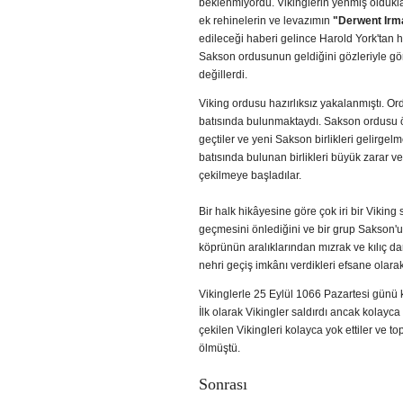
beklenmiyordu. Vikinglerin yenmiş oldukla
ek rehinelerin ve levazımın
"Derwent Irm
edileceği haberi gelince Harold York'tan 
Sakson ordusunun geldiğini gözleriyle g
değillerdi.
Viking ordusu hazırlıksız yakalanmıştı. Or
batısında bulunmaktaydı. Sakson ordusu ö
geçtiler ve yeni Sakson birlikleri gelirge
batısında bulunan birlikleri büyük zarar
çekilmeye başladılar.
Bir halk hikâyesine göre çok iri bir Viking
geçmesini önlediğini ve bir grup Sakson'un
köprünün aralıklarından mızrak ve kılıç d
nehri geçiş imkânı verdikleri efsane olarak 
Vikinglerle 25 Eylül 1066 Pazartesi günü ka
İlk olarak Vikingler saldırdı ancak kolayca
çekilen Vikingleri kolayca yok ettiler ve 
ölmüştü.
Sonrası