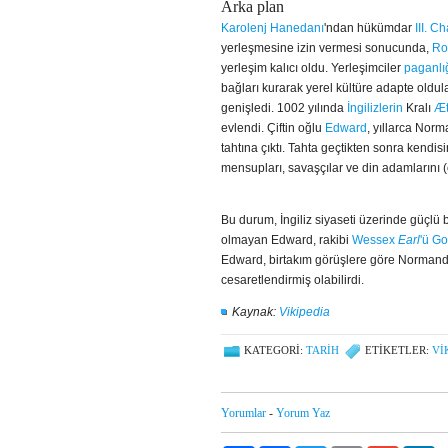
Arka plan
Karolenj Hanedanı
'ndan hükümdar
III. C
yerleşmesine izin vermesi sonucunda,
Ro
yerleşim kalıcı oldu. Yerleşimciler
paganlı
bağları kurarak yerel kültüre adapte oldula
genişledi. 1002 yılında
İngilizlerin
Kralı
Æt
evlendi. Çiftin oğlu
Edward
, yıllarca Nor
tahtına çıktı. Tahta geçtikten sonra kend
mensupları, savaşçılar ve din adamlarını (ö
Bu durum, İngiliz siyaseti üzerinde güçl
olmayan Edward, rakibi
Wessex
Earl
'ü
Go
Edward, birtakım görüşlere göre Norman
cesaretlendirmiş olabilirdi.
Kaynak:
Vikipedia
KATEGORI:
TARİH
ETIKETLER:
Vİ
Yorumlar
-
Yorum Yaz