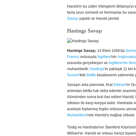
Harold'ın bu zaferi Vikinglerin Britanya'
fazla uzun sürmedi ve Normanlar bu savaşı 
Savaşı
yapıldı ve Harold yenildi.
Hastings Savaşı
Hastings Savaşı
, 14 Ekim 1066'da
Norma
Fransız
ordusuyla
İngiltere
'nin
Anglosaks
arasında gerçekleşen ve
İngiltere'nin Nor
muharebedir.
Hastings
'in yaklaşık 11 km
Sussex
'teki
Battle
kasabasının yakınında
Savaşın arka planında, Kral
Edward
'ın O
ardından tahtta hak iddia edenler arasınd
ölümünden sonra kral ilan edilen Harold,
istilaları ile karşı karşıya kaldı. Hardrada
aceleyle toplanmış İngiliz ordusunu yens
Muharebesi
'nde Harold'a mağlup oldular.
Tostig ve Hardrada'nın Stamford Köprüsü'n
William'dı. Harold ve ordusu henüz toparla