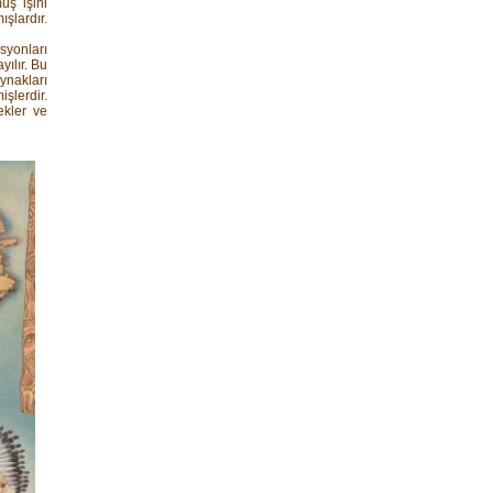
üş işini
şlardır.
syonları
yılır. Bu
ynakları
şlerdir.
ekler ve