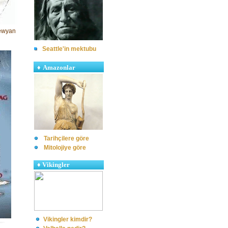
pewyan
Seattle'in mektubu
♦
Amazonlar
Tarihçilere göre
Mitolojiye göre
♦
Vikingler
Vikingler kimdir?