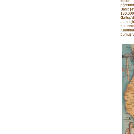
kültüre
öğrenmi
Basit şe
130.000
Gallup
'
alan iç
bulunma
Kadınlar
gümüş ya