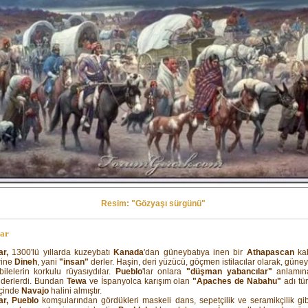
Resim: "Gözyaşı sürgünü"
lar
ar,
1300'lü yıllarda kuzeybatı
Kanada
'dan güneybatıya inen bir
Athapascan
kab
rine
Dineh
, yani
"insan"
derler. Haşin, deri yüzücü, göçmen istilacılar olarak, güne
abilelerin korkulu rüyasıydılar.
Pueblo
'lar onlara
"düşman yabancılar"
anlamın
derlerdi. Bundan
Tewa
ve İspanyolca karışım olan
"Apaches de Nabahu"
adı tü
çinde
Navajo
halini almıştır.
ar, Pueblo
komşularından gördükleri maskeli dans, sepetçilik ve seramikçilik gib