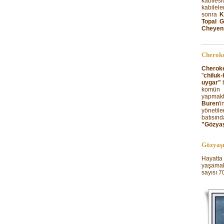
kabilesi
kabilele
sonra
K
Topal 
Cheyen
Cherok
Cherok
"
chiluk-
uygar"
b
komün f
yapmakt
Buren
'
yönetilen
batısın
"Gözyaş
Gözyaş
Hayatt
yaşamak
sayısı 7