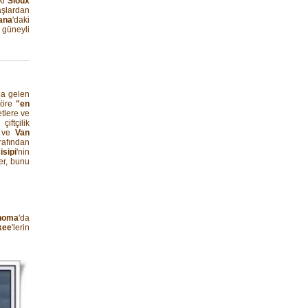
aki
Sioux
vaşlardan
ana
'daki
 güneyli
a gelen
göre
"en
tlere ve
iftçilik
ve
Van
rafından
isipi
'nin
ler, bunu
homa
'da
kee
'lerin