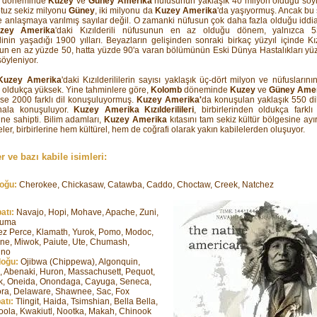
döneminde
Kuzey
ve
Güney Amerika
nüfusunun yaklaşık 40 milyon olduğu söyl
tuz sekiz milyonu
Güney
, iki milyonu da
Kuzey Amerika
'da yaşıyormuş. Ancak bu s
 anlaşmaya varılmış sayılar değil. O zamanki nüfusun çok daha fazla olduğu iddia
zey Amerika
'daki Kızılderili nüfusunun en az olduğu dönem, yalnızca 5
ilinin yaşadığı 1900 yılları. Beyazların gelişinden sonraki birkaç yüzyıl içinde Kızı
un en az yüzde 50, hatta yüzde 90'a varan bölümünün Eski Dünya Hastalıkları y
söyleniyor.
Kuzey Amerika
'daki Kızılderililerin sayısı yaklaşık üç-dört milyon ve nüfuslarını
 oldukça yüksek. Yine tahminlere göre,
Kolomb
döneminde
Kuzey
ve
Güney Ame
se 2000 farklı dil konuşuluyormuş.
Kuzey Amerika'
da konuşulan yaklaşık 550 di
hala konuşuluyor.
Kuzey Amerika Kızılderilileri
, birbirlerinden oldukça farkl
ine sahipti. Bilim adamları,
Kuzey Amerika
kıtasını tam sekiz kültür bölgesine ayır
ler, birbirlerine hem kültürel, hem de coğrafi olarak yakın kabilelerden oluşuyor.
r ve bazı kabile isimleri:
oğu:
Cherokee, Chickasaw, Catawba, Caddo, Choctaw, Creek, Natchez
atı:
Navajo, Hopi, Mohave, Apache, Zuni,
Yuma
z Perce, Klamath, Yurok, Pomo, Modoc,
e, Miwok, Paiute, Ute, Chumash,
ino
oğu:
Ojibwa (Chippewa), Algonquin,
 Abenaki, Huron, Massachusett, Pequot,
, Oneida, Onondaga, Cayuga, Seneca,
ra, Delaware, Shawnee, Sac, Fox
atı:
Tlingit, Haida, Tsimshian, Bella Bella,
oola, Kwakiutl, Nootka, Makah, Chinook