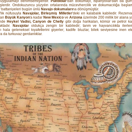
l uygulamayı benimsemişlerdir.
Pueblolar
'dan dokumayı, İspanyollar'dan da güm
şlerdir. Ondokuzuncu yüzyılın ortalarında mücevhercilik ve dokumacılığa başlamı
f battaniyeleri bugün ünlü
Navajo dokumaları
na dönüşmüştür.
'lik nüfusuyla
Navajolar, Birleşmiş Milletler
'deki en kalabalık kabiledir. Rezerva
dan
Büyük Kanyon
'a kadar
New Mexico
ve
Arizona
üzerinde 200 millik bir alana ya
inde
Heykel Vadisi, Canyon
de Chelly
gibi doğa harikaları, kömür ve petrol ka
ktadır.
Navajolar
oldukça zengin bir kabiledir; tarım ve hayvancılıkta ilerlemi
ı hala geleneksel kıyafetlerini giyerler; kadife bluzlar, bilek seviyesine inen et
 da turkuvaz gerdanlıklar.