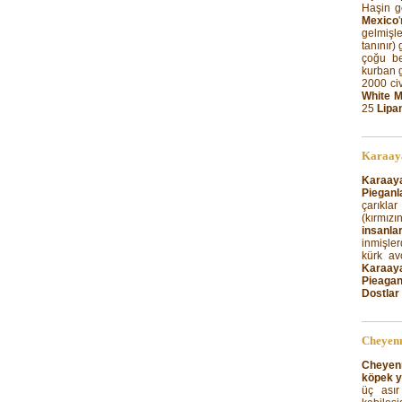
Haşin gö
Mexico
gelmişle
tanınır) 
çoğu be
kurban g
2000 ci
White M
25
Lipa
Karaaya
Karaaya
Pieganl
çarıklar
(kırmızı
insanla
inmişle
kürk av
Karaay
Pieagan
Dostlar
Cheyen
Cheyen
köpek y
üç ası