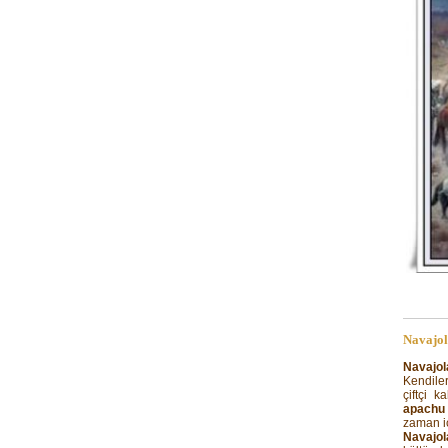
Navajo
Navajol
Kendile
çiftçi k
apachu
zaman i
Navajol