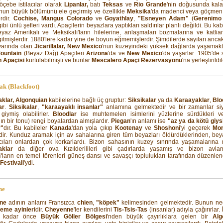
çebe istilacılar olarak
Lipanlar,
batı
Teksas
ve
Rio Grande
'nin doğusunda kal
'nun büyük bölümünü ele geçirmiş ve özellikle
Meksika
'da madenci veya göçmen
rdir.
Cochise, Mangus Colorado
ve
Goyathlay
,
"Esneyen Adam"
(
Gerenimo
gibi ünlü şefleri vardı. Apaçilerin beyazlara yaptıkları saldırılar planlı değildi. Bu kab
yaz Amerikalı ve Meksikalı'ların hilelerine, anlaşmaları bozmalarına ve katlia
itmişlerdir. 1880'lere kadar yine de boyun eğmemişlerdir. Şimdilerde sayıları anca
varında olan
Jicarillalar, New Mexico
'nun kuzeyindeki yüksek dağlarda yaşamakta
ountain
(Beyaz Dağ) Apaçileri
Arizona
'da ve
New Mexico
'da yaşarlar. 1905'de
n Apaçisi
kurtulabilmişti ve bunlar
Mescalero Apaçi Rezervasyonu
'na yerleştirildil
k (Blackfoot)
klar, Algonquian
kabilelerine bağlı üç gruptur:
Siksikalar
ya da
Karaayaklar
,
Blo
ar
.
Siksikalar
,
"karaayaklı insanlar"
anlamına gelmektedir ve bir zamanlar si
 giymiş olabilirler.
Bloodlar
ise muhtemelen isimlerini yüzlerine sürdükleri v
nın bir tonu) rengi boyalardan almışlardır.
Piegan
'ın anlamı ise
"az ya da kötü giys
r"
dır. Bu kabileler
Kanada
'dan yola çıkıp
Kootenay
ve
Shoshoni
'yi geçerek
Mo
rdir. Kunduz aramak için av sahalarına giren tüm beyazları öldürdüklerinden, bey
cıları onlardan çok korkarlardı. Bizon sahasının kuzey sınrında yaşamalarına
aklar
da diğer ova Kızılderilileri gibi çadırlarda yaşamış ve bizon avlamı
'
ların en temel törenleri güneş dansı ve savaşçı toplulukları tarafından düzenl
Festivali
'ydi.
ne
ne
adının anlamı Fransızca
chien
,
"köpek"
kelimesinden gelmektedir. Bunun ne
eme ayinleri
dir.
Cheyenne
'ler kendilerini
Tis-Tsis-Tas
(insanlar) adıyla çağırırlar. 
r kadar önce
Büyük Göller Bölgesi
'nden büyük çayırlıklara gelen bir
Alg