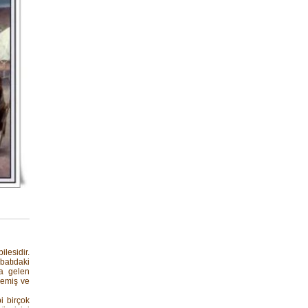
ilesidir.
ybatıdaki
a gelen
remiş ve
i birçok