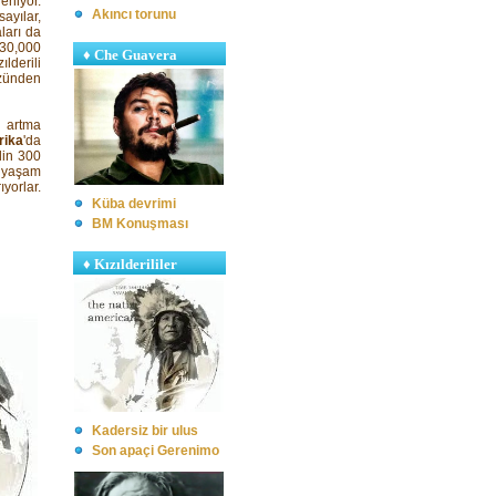
eniyor.
Akıncı torunu
ayılar,
ları da
30,000
♦ Che Guavera
lderili
üzünden
n artma
rika
'da
lin 300
ı yaşam
ıyorlar.
Küba devrimi
BM Konuşması
♦ Kızılderililer
Kadersiz bir ulus
S
on apaçi Gerenimo