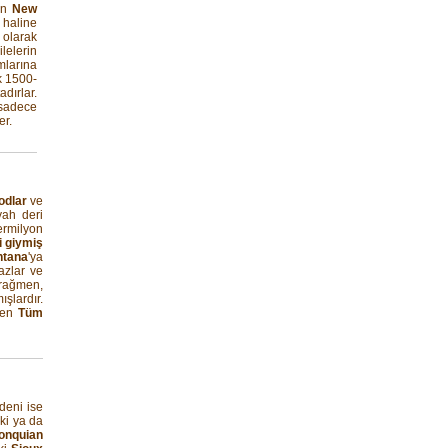
an
New
 haline
olarak
ilelerin
mlarına
k 1500-
dırlar.
 sadece
er.
odlar
ve
yah deri
ermilyon
i giymiş
ntana
'ya
azlar ve
 rağmen,
şlardır.
enen
Tüm
deni ise
İki ya da
onquian