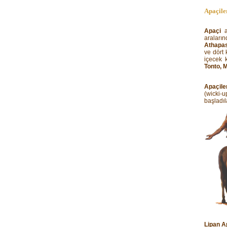
Apaçile
Apaçi
a
araları
Athapa
ve dört 
içecek 
Tonto, 
Apaçiler
(wicki-u
başladıl
Lipan Ap