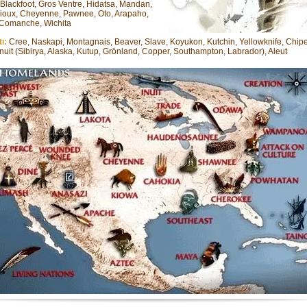
 Blackfoot, Gros Ventre, Hidatsa, Mandan,
ioux, Cheyenne, Pawnee, Oto, Arapaho,
 Comanche, Wichita
ı:
Cree, Naskapi, Montagnais, Beaver, Slave, Koyukon, Kutchin, Yellowknife, Chi
Inuit (Sibirya, Alaska, Kutup, Grönland, Copper, Southampton, Labrador), Aleut