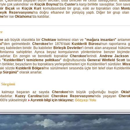
dir. Çadırlarda yaşayan bizon avcıları, usta biniciler ve cesur savaşçılardı. Batıd
riyle çok yakındılar ve
Küçük Boynuz'
da
Custer
'a karşı birlikte savaştılar. Son sa
ör Bıçak
ve
Küçük Kurt
komutasındaki bir grup, eski av toprakları olan
Mont
Geyik Rezervasyonu
'na doğru efsanevi bir yürüyüş yaptı. Diğer bir grup olan
ne
'ler ise
Oklahoma'
da kaldılar.
ee
ee
adı büyük olasılıkla bir
Choktaw
kelimesi olan ve
"mağara insanları"
anlamın
ki"
den gelmektedir.
Cherokee
'ler 1876'daki
Kızılderili Bürosu
'nun raporlarına 
eş kabileden biridir. Bu kabileler
Birleşik Devletler
'i örnek alan anayasal hüküme
onlarına sahiptirler. Ayrıca beyaz komşularının yöntemlerine benzer biçimde ç
adırlar. En zengin ve bereketli topraklar
Cherokee
'lerindi.
Andrew Jackson
in
"Kızılderililer'i temizleme politikası"
doğrultusunda
General Winfield Scott
ta
 birlikler, beyazların bu topraklara yerleşebilmeleri için Kızılderililer'i sürdüler.
Miss
daki sözde
Kızılderili Bölgesi
'ne sürülmeleri sırasında üçte biri telef olan Kızılderili
ı Sürgünü"
olarak anarlar.
ı Sürgünü
a kalmayı başaran az sayıda
Cherokee
'nin büyük çoğunluğu bugün
Okla
tadırlar.
Kuzey Carolina
'daki
Cherokee Rezervasyonu
'nda yaşayan
Chero
000'e yükselmiştir.
Ayrıntılı bilgi için tıklayınız:
Gözyaşı Yolu