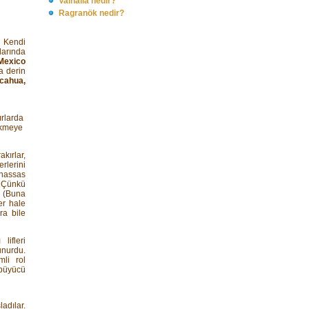
Valhalla nedir?
Ragranök nedir?
. Kendi
larında
Mexico
a derin
icahua,
ırlarda
 ekmeye
akırlar,
rlerini
 hassas
. Çünkü
. (Buna
er hale
ra bile
lifleri
nurdu.
mli rol
 büyücü
adılar.