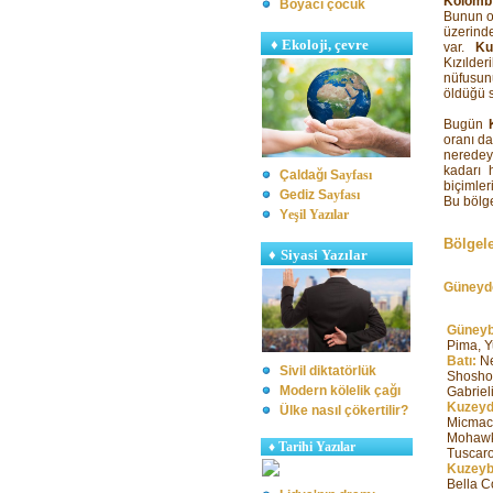
Kolomb
Boyacı çocuk
Bunun o
üzerinde
♦
Ekoloji, çevre
var.
Ku
Kızılder
nüfusun
öldüğü 
Bugün
oranı da
neredey
kadarı 
Çaldağı S
ayfası
biçimler
Gediz S
ayfası
Bu bölge
Y
eşil Yazılar
Bölgele
♦
Siyasi Yazılar
Güneyd
Güneyb
Pima, 
Batı:
Ne
Sivil diktatörlük
Shoshon
Modern kölelik çağı
Gabriel
Kuzeyd
Ülke nasıl çökertilir?
Micmac,
Mohawk
♦
Tarihi Yazılar
Tuscaro
Kuzeyb
Bella C