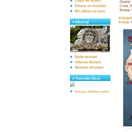
Lidya'nın dramı
Ovalar:
Bizans ve Anadolu
Crow, S
Kiowa,
Bir çöküş ve kaos
Kutupalt
♦
Mitoloji
Kutup:
İliada destanı
Odessa destanı
Medusa efsanesi
♦ Nasrettin Hoca
Dünyayı güldüren adam