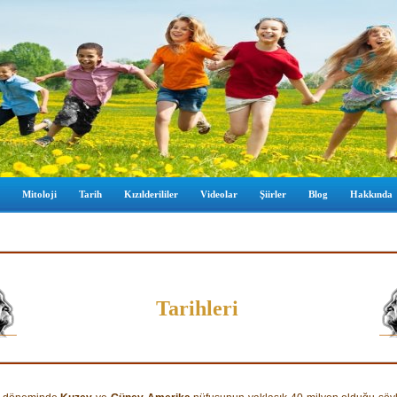
Mitoloji
Tarih
Kızılderililer
Videolar
Şiirler
Blog
Hakkında
Aslanla
Tarihleri