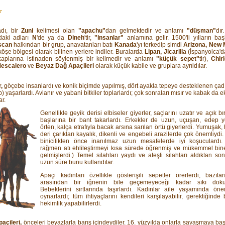
r
dı, bir
Zuni
kelimesi olan
"apachu"
dan gelmektedir ve anlamı
"düşman"
dır
ndaki adları
N
'de ya da
Dineh
'tir,
"insanlar"
anlamına gelir. 1500'li yılların baş
scan
halkından bir grup, anavatanları batı
Kanada
'yı terkedip şimdi
Arizona, New 
köşe bölgesi olarak bilinen yerlere indiler. Buralarda
Lipan, Jicarilla
(İspanyolca'd
kaplarına istinaden söylenmiş bir kelimedir ve anlamı
"küçük sepet"
tir),
Chir
Mescalero
ve
Beyaz Dağ Apaçileri
olarak küçük kabile ve gruplara ayrıldılar.
,
göçebe insanlardı ve konik biçimde yapılmış, dört ayakla tepeye desteklenen çad
p) yaşarlardı. Avlanır ve yabani bitkiler toplarlardı; çok sonraları mısır ve kabak da
ar.
Genellikle geyik derisi elbiseler giyerler, saçlarını uzatır ve açık bır
başlarına bir bant takarlardı. Erkekler de uzun, uçuşan, edep ye
örten, kalça etrafıyla bacak arsına sarılan örtü giyerlerdi. Yumuşak,
deri çarıkları kayalık, dikenli ve engebeli arazilerde çok önemliydi
binicilikten önce inanılmaz uzun mesafelerde iyi koşuculardı
rağmen atı ehlileştirmeyi kısa sürede öğrenmiş ve mükemmel bin
gelmişlerdi.) Temel silahları yaydı ve ateşli silahları aldıktan son
uzun süre bunu kullandılar.
Apaçi kadınları özellikle gösterişili sepetler örerlerdi, bazıları 
arasından bir iğnenin bile geçemeyeceği kadar sıkı doku
Bebeklerini sırtlarında taşırlardı. Kadınlar aile yaşamında öne
oynarlardı; tüm ihtiyaçlarını kendileri karşılayabilir, gerektiğinde
hekimlik yapabilirlerdi.
açileri,
önceleri beyazlarla barış içindeydiler. 16. yüzyılda onlarla savaşmaya başl