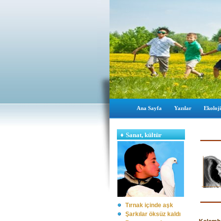
Ana Sayfa
Yazılar
Ekoloji
♦
Sanat, kültür
Tırnak içinde aşk
Şarkılar öksüz kaldı