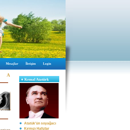
Mesajlar
İletişim
Login
r kendi tarihçilerine kavuşuncaya kadar kitaplar avcıyı övecektir..
♦
Kemal Atatürk
Atatük'ün soyağacı
Kırmızı Hafızlar