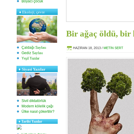
Boyacı çocuk
♦
Ekoloji, çevre
Bir ağaç öldü, bir
Çaldağı S
ayfası
HAZIRAN 18, 2013
/
METİN SERT
Gediz S
ayfası
Y
eşil Yazılar
♦
Siyasi Yazılar
Sivil diktatörlük
Modern kölelik çağı
Ülke nasıl çökertilir?
♦
Tarihi Yazılar