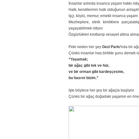
İnsanlar aslında insanca yaşam hakkı istiy
Halk, kendilerinin halk olduğunun anlaşılma
İşçi, köylü, memur, emekli insanca yaşam s
Mezheplere, etnik kimliklere parçalat
yaşayabilmek istiyor.
Özgürlükleri kısıtlanıp vesayet altına alına
Peki neden her şey
Gezi Parkı’
nda bir ağ
Çünkü insanlar hep birlikte şunu demek ist
“Yaşamak;
bir ağaç gibi tek ve hür,
ve bir orman gibi kardeşçesine,
bu hasret bizim.
”
İşte böylece her şey bir ağaçla başlıyor.
Çünkü bir ağaç doğadaki yaşamın en öne