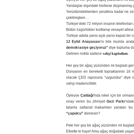
Yandaşlar dışındaki herkese düşmanmış gi
Yerüstündekilerden yeraltına kadar ne ze
çekilmişken…
Türkiye’deki 72 milyon insanın telefonları
Bütün özgürlükler kısıtlanıp vesayet altın
Türkiye adeta yarısı açık yarısı kapalı bi
12 Eylül Anayasası
’nı bile mumla arata
demokrasiye geçiyoruz”
diye topluma d
Gelinen nokta sadece
vahşi kapitalizm
.
Her şey bir ağaç yüzünden mi başladı ge
Dünyanın en bereketli topraklarının 18 m
olacak ÇED raporuna “uygundur” diye on
vahşi madenciliktir.
Öyleyse
Çaldağı’
nda nikel için bir orma
onay veren bu zihniyet
Gezi Parkı
’ndak
talanla saltanat makamları yaratan bu
“çapulcu”
demesin?
Peki her şey bir ağaç yüzünden mi başlad
Elbette ki hayır! Ama ağaç doğadaki yaş