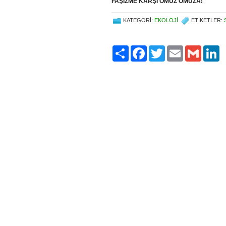
FAŞİZME KARŞI OMUZ OMUZA!
KATEGORI:
EKOLOJI
ETIKETLER:
Paylaş
Facebook
Twitter
Email
Gmail
Li