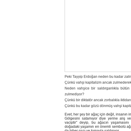
Peki Tayyip Erdoğan neden bu kadar zal
Çünkü vahşi kapitalizm ancak zulmederek 
Neden vahşice bir saldırganlıkla bütün b
zulmediyor?
Çünkü bir diktatör ancak zorbalıkla iktidarı
Çünkü bu kadar gözü dönmüş vahşi kapitali
Evet, her şey bir ağaç için değil, insanın 
Gölgesini satamıyor diye yerine alış v
vaciptir” deyip, bu ağacın yaşamasın
doğadaki yaşamın en önemli sembolü ağaca
da biber gazı ve tomayla saldırıyor.