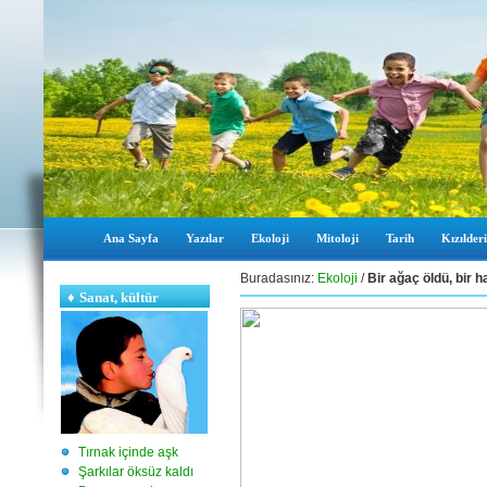
Ana Sayfa
Yazılar
Ekoloji
Mitoloji
Tarih
Kızılderi
Buradasınız:
Ekoloji
/
Bir ağaç öldü, bir h
♦
Sanat, kültür
Tırnak içinde aşk
Şarkılar öksüz kaldı