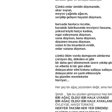
Çünkü onlar ümidin düşmanıdır,
akar suyun,
meyve çağında ağacın,
serpilip gelişen hayatın düşmanı.
bursada havlucu recebe,
karabük fabrikasında tesviyeci hasana,
yoksul köylü hatçe kadına,
ırgat süleymana düşman.
sana düşman, bana düşman,
düşünen insana düşman.
vatan ki bu insanların evidir,
onlar vatana düşman.
çünkü ölüm vurdu damgasını alınlarına
çürüyen diş, dökülen et gibi
bir daha geri dönmemek üzere yıkılıp gi
ve elbette ki bir gün elbet
dolaşacaktır elini kolunu sallaya sallaya
dolaşacaktır en şanlı elbisesiyle
bu güzelim memlekette
hürriyet…
Her şey bir ağaç yüzünden değil, ama her 
Şimdi… İşte bu yüzden görüyoruz hep birli
BİR AĞAÇ ÖLDÜ! BİR HALK UYANDI!
BİR AĞAÇ ÖLDÜ! BİR HALK AYAKLAND
ÖYLEYSE, HAYDİ TÜRKİYE:
HERYER TAKSİM HER YER DİRENİŞ!