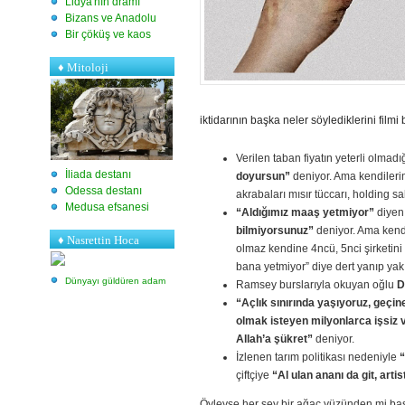
Lidya'nın dramı
Bizans ve Anadolu
Bir çöküş ve kaos
♦
Mitoloji
iktidarının başka neler söylediklerini filmi
Verilen taban fiyatın yeterli olmad
İliada destanı
doyursun”
deniyor. Ama kendileri
Odessa destanı
akrabaları mısır tüccarı, holding sa
Medusa efsanesi
“Aldığımız maaş yetmiyor”
diye
bilmiyorsunuz”
deniyor. Ama kendi
♦ Nasrettin Hoca
olmaz kendine 4ncü, 5nci şirketini
bana yetmiyor” diye dert yanıp yakı
Dünyayı güldüren adam
Ramsey burslarıyla okuyan oğlu
D
“Açlık sınırında yaşıyoruz, geçi
olmak isteyen milyonlarca işsiz v
Allah’a şükret”
deniyor.
İzlenen tarım politikası nedeniyle
çiftçiye
“Al ulan ananı da git, arti
Öyleyse her şey bir ağaç yüzünden mi ba