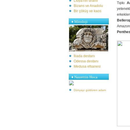
Lidya'nın dramı
Tıpkı
A
Bizans ve Anadolu
yetenek
Bir çöküş ve kaos
erkekl
Bellero
♦
Mitoloji
Amazon
Penthes
İliada destanı
Odessa destanı
Medusa efsanesi
♦ Nasrettin Hoca
Dünyayı güldüren adam