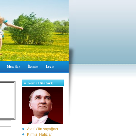
Mesajlar
İletişim
Login
----
♦
Kemal Atatürk
Atatük'ün soyağacı
Kırmızı Hafızlar