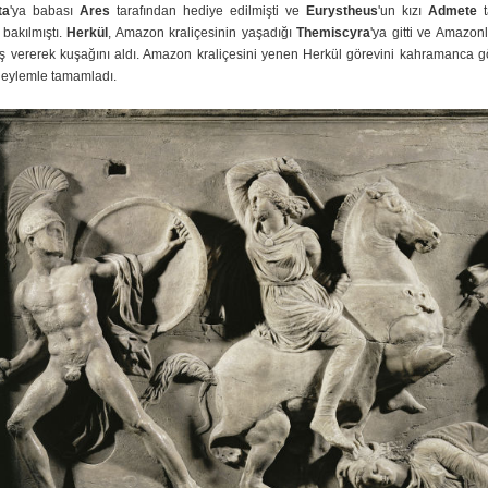
ta
'ya babası
Ares
tarafından hediye edilmişti ve
Eurystheus
'un kızı
Admete
t
 bakılmıştı.
Herkül
, Amazon kraliçesinin yaşadığı
Themiscyra
'ya gitti ve Amazonl
aş vererek kuşağını aldı. Amazon kraliçesini yenen Herkül görevini kahramanca gö
e eylemle tamamladı.