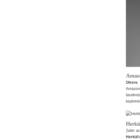
Amazo
Otrere
,
Amazonla
tarafın
kaybınd
Herkü
Zafer ar
Herkül
'