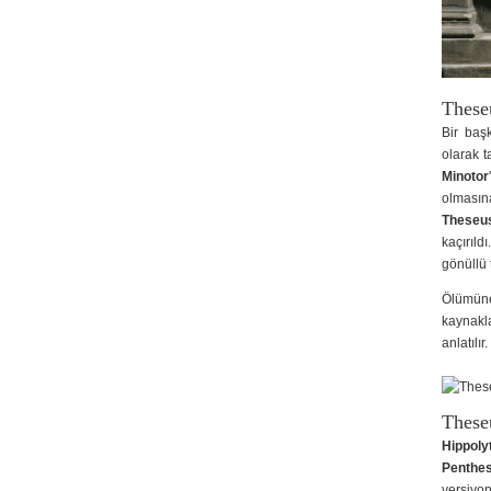
These
Bir baş
olarak t
Minotor
olmasına
Theseu
kaçırıld
gönüllü t
Ölümün
kaynakl
anlatılır.
These
Hippoly
Penthes
versiyon