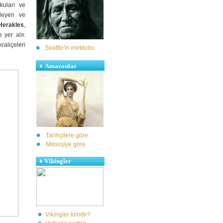
kuları ve
leyen ve
Herakles
,
 yer alır.
raliçeleri
Seattle'in mektubu
♦
Amazonlar
Tarihçilere göre
Mitolojiye göre
♦
Vikingler
Vikingler kimdir?