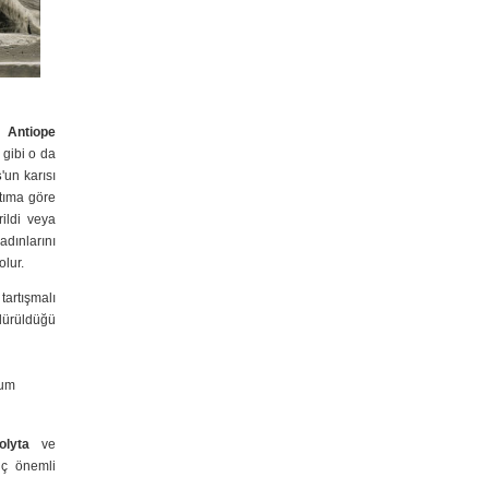
en
Antiope
gibi o da
s
'un karısı
atıma göre
rildi veya
adınlarını
olur.
artışmalı
ldürüldüğü
olyta
ve
üç önemli