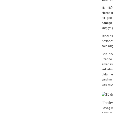
İlk hik
Herakl
bir çoc
Kraliçe
karşıya
İkinci h
Antiope’
saldırdı
Son öne
üzerine
arkadaşl
terk etm
öldürme
yardımı
varyasyo
Thales
Savaş ve