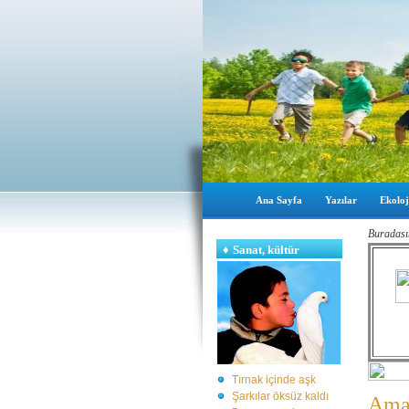
Ana Sayfa
Yazılar
Ekoloj
Buradası
♦
Sanat, kültür
Tırnak içinde aşk
Şarkılar öksüz kaldı
Amaz