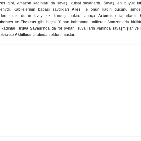
res
gibi, Amazon kadınları da savaşı kutsal sayarlardı. Savaş, en büyük tut
leriydi. Kabilelerinin babası saydıkları
Ares
ile onun kadın gücünü simge
erden uzak duran üvey kız kardeşi bakire tanrıça
Artemis
’e taparlardı.
phontes
ve
Theseus
gibi birçok Yunan kahramanı, mitlerde Amazonlarla birlikte
 kadınları
Truva Savaşı
’nda da rol oynar. Truvalıların yanında savaşmışlar ve k
ileia
ise
Akhilleus
tarafindan öldürülmüştür.