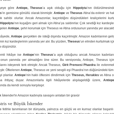
âyeye göre
Antiope, Theseus
’a aşık olduğu için
Hippolyta
’nın öldürülmesin
es
’in gemisine gönüllü olarak binmiştir.
Antiope
ve
Theseus
Atina’da evlenir ve hatt
uk sahibi olurlar. Ancak Amazonlar, kaçırıldığını düşündükleri kraliçelerini kur
 Hippolyta
’nın kuşağını geri almak için Atina’ya saldırırlar. Çok sevdiği kız kardeşler
 gelen
Antiope
, şehri korumak için Theseus ve Atina ordusunun yanında yer alacaktı
ikâyede,
Antiope
gerçekten de isteği dışında kaçırılmıştır. Amazon kadınlarının geli
nin kız kardeşlerinin yanında yer alır. Bu yüzden,
Theseus
’un elinden kurtulmak içi
ğı düşünülür.
mli hikâye ise
Antiope
’nin
Theseus
’a aşık olduğunu ancak Amazon kadınların
 onun yanında yer almadığını öne sürer. Bu versiyonda, Antiope, Theseus iç
arını isteyerek terk etmiştir. Ancak Theseus,
Girit Prensesi Phaedra
ile evlenmek
iştir. Öfkelenen
Antiope
, Theseus ve yeni sevgili eşi Phaedra’nın düğünündeki tüm
yi planlar.
Antiope
’nin haklı öfkesini dindirmek için
Theseus, Herakles
ve Atina 
na ihtiyaç duyar. Amazonlarla ilgili hikâyelerde alışılageldiği üzere,
Antiop
nda da kendi sonuyla karşılaşır.
tris
ve Büyük İskender
 fetihle tanımlanan bir dünyada, yalnızca en güçlü ve en kurnaz olanlar başarılı o