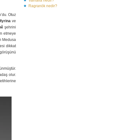
Valhalla nedir?
Ragranök nedir?
n’du. Otuz
Myrina
ve
nê
şehrini
dım etmeye
on Medusa
esi dikkat
u görüşünü
ünmüştür.
adaş olur.
etihlerine