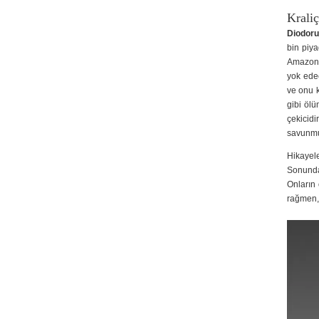
Kraliç
Diodoru
bin piya
Amazonl
yok edec
ve onu 
gibi ölü
çekicidi
savunmu
Hikayel
Sonunda
Onların 
rağmen