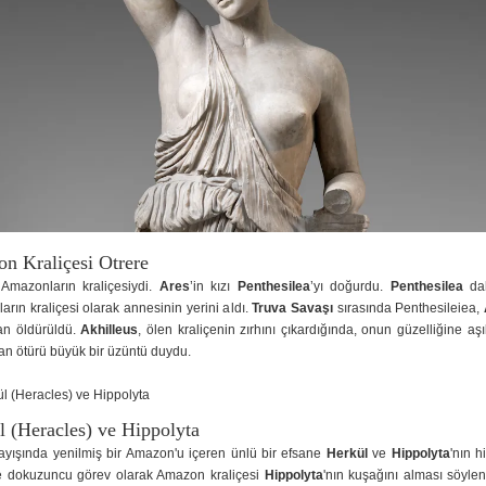
n Kraliçesi Otrere
 Amazonların kraliçesiydi.
Ares
’in kızı
Penthesilea
’yı doğurdu.
Penthesilea
da
rın kraliçesi olarak annesinin yerini aldı.
Truva Savaşı
sırasında Penthesileiea,
dan öldürüldü.
Akhilleus
, ölen kraliçenin zırhını çıkardığında, onun güzelliğine aş
an ötürü büyük bir üzüntü duydu.
l (Heracles) ve Hippolyta
ayışında yenilmiş bir Amazon'u içeren ünlü bir efsane
Herkül
ve
Hippolyta
'nın h
e dokuzuncu görev olarak Amazon kraliçesi
Hippolyta
'nın kuşağını alması söylen