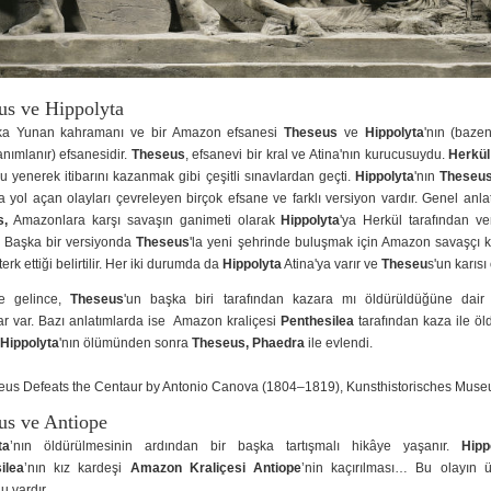
us ve Hippolyta
ka Yunan kahramanı ve bir Amazon efsanesi
Theseus
ve
Hippolyta
'nın (baz
anımlanır) efsanesidir.
Theseus
, efsanevi bir kral ve Atina'nın kurucusuydu.
Herkül
'u yenerek itibarını kazanmak gibi çeşitli sınavlardan geçti.
Hippolyta
'nın
Theseu
 yol açan olayları çevreleyen birçok efsane ve farklı versiyon vardır. Genel anl
s,
Amazonlara karşı savaşın ganimeti olarak
Hippolyta
'ya Herkül tarafından ve
ı. Başka bir versiyonda
Theseus
'la yeni şehrinde buluşmak için Amazon savaşçı k
erk ettiği belirtilir. Her iki durumda da
Hippolyta
Atina'ya varır ve
Theseu
s'un karısı 
e gelince,
Theseus
'un başka biri tarafından kazara mı öldürüldüğüne dair t
ar var. Bazı anlatımlarda ise Amazon kraliçesi
Penthesilea
tarafından kaza ile ö
Hippolyta
'nın ölümünden sonra
Theseus, Phaedra
ile evlendi.
us ve Antiope
ta
’nın öldürülmesinin ardından bir başka tartışmalı hikâye yaşanır.
Hipp
ilea
’nın kız kardeşi
Amazon Kraliçesi Antiope
’nin kaçırılması… Bu olayın 
u vardır.