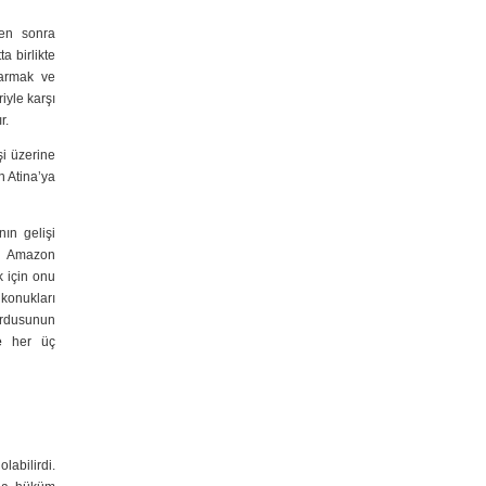
den sonra
a birlikte
tarmak ve
iyle karşı
r.
şi üzerine
n Atina’ya
ın gelişi
in Amazon
 için onu
 konukları
ordusunun
e
her üç
labilirdi.