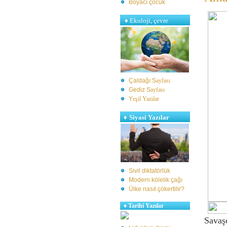
Boyacı çocuk
♦
Ekoloji, çevre
Çaldağı S
ayfası
Gediz S
ayfası
Y
eşil Yazılar
♦
Siyasi Yazılar
Sivil diktatörlük
Modern kölelik çağı
Ülke nasıl çökertilir?
♦
Tarihi Yazılar
Savaşç