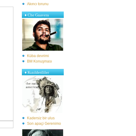
Akıncı torunu
♦ Che Guavera
Küba devrimi
BM Konuşması
♦ Kızılderililer
Kadersiz bir ulus
S
on apaçi Gerenimo