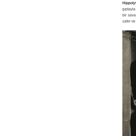
Hippoly
gıptayla
bir sav
zafer v