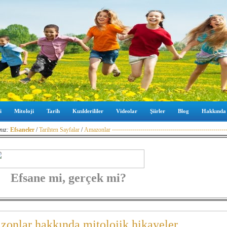
i
Mitoloji
Tarih
Kızılderililer
Videolar
Şiirler
Blog
Hakkında
nız:
Efsaneler
/
Tarihten Sayfalar
/
Amazonlar
--------------------------------------------------------
Efsane mi, gerçek mi?
onlar hakkında mitolojik hikayeler