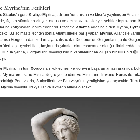
e Myrina’nın Fetihleri
s Siculu
s’a göre
Kraliçe Myrina
, adı tüm Yunanistan ve Mısır’a yayılmış bir Amazo
de, üç bin süvariden oluşan ordusu ve acımasız taktikleriyle şehirler topraklarını
arına çatışmadan teslim ederlerdi. Efsanevi
Atlantis
adasına giden Myrina,
Cyre
ekti. Bu acımasız fetihten sonra Atlantislilerle barış yapan
Myrina
, Atlantis’e yar
komşu Gorgonlardan kurtarmaya çalışacaktı. Diodorus’un Gorgonların, ünlü Gorg
mlüleri taşa çevirebilen, başlarında yılanlar olan canavarlar olduğu fikrini reddetm
r. Bunun yerine, Gorgonların savaşçı kadın kabilelerinden oluşan bir ulus olduğ
ştur.
er
Myrina
’nın tüm
Gorgon
’ları yok etmesi ve görevini başaramaması arasında böl
 Myrina ordusunu Mısır’a doğru yönlendirir ve Mısır tanrı-firavunu
Horus
ile ark
ortaklığı Bedevilerin, Suriyelilerin ve Batı Asya’nın yenilgisine yol açacaktır. Tüm f
,
Myrina
savaşta Trakyalılar ve İskitlerin elinde ölecekti.